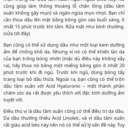
cũng giúp làm thông thoáng lỗ chân lông (dầu tầm
xuân không gây mụn) và ngăn ngừa mụn nhọt. Bạn chỉ
cần thoa dầu lên mặt bằng bông gòn vào buổi sáng, ít
nhất 15 phút trước khi tắm. Rửa mặt như bình thường.
(sửa tới đây)
Bạn cũng có thể sử dụng dầu như một loại kem dưỡng
ẩm để chống khô da. Nhưng vì nó có thể khiến làn da
của bạn trông bóng nhờn (mặc dù điều này không xảy
ra), hãy thoa nó bằng một miếng bông gòn ít nhất 20
phút trước khi đi ngủ. Trước khi ngủ, dùng bông tẩy
trang loại bỏ dầu thừa. Ngoài ra, bạn cũng có thể trộn
dầu tầm xuân với Acid Hyaluronic – một thành phần
chăm sóc da rất được yêu thích với đặc tính dưỡng ẩm
tuyệt vời.
Điều thú vị là dầu tầm xuân cũng có thể điều trị da dầu.
Da dầu thường thiếu Acid Linoleic, và vì dầu tầm xuân
rất giàu acid béo này nên nó có thể xử lý vấn đề này. Tuy