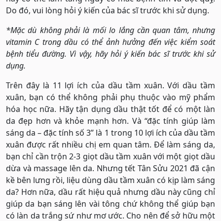
Do đó, vui lòng hỏi ý kiến của ​​bác sĩ trước khi sử dụng.
*Mặc dù không phải là mối lo lắng cần quan tâm, nhưng
vitamin C trong dầu có thể ảnh hưởng đến việc kiểm soát
bệnh tiểu đường. Vì vậy, hãy hỏi ý kiến ​​bác sĩ trước khi sử
dụng.
Trên đây là 11 lợi ích của dầu tầm xuân. Với dầu tầm
xuân, bạn có thể không phải phụ thuộc vào mỹ phẩm
hóa học nữa. Hãy tận dụng dầu thật tốt để có một làn
da đẹp hơn và khỏe mạnh hơn. Và “đặc tính giúp làm
sáng da – đặc tính số 3” là 1 trong 10 lợi ích của dầu tầm
xuân được rất nhiều chị em quan tâm. Để làm sáng da,
bạn chỉ cần trộn 2-3 giọt dầu tầm xuân với một giọt dầu
dừa và massage lên da. Nhưng tết Tân Sửu 2021 đã cận
kề bên lưng rồi, liệu dùng dầu tầm xuân có kịp làm sáng
da? Hơn nữa, dầu rất hiệu quả nhưng dầu này cũng chỉ
giúp da bạn sáng lên vài tông chứ không thể giúp bạn
có làn da trắng sứ như mơ ước. Cho nên để sở hữu một