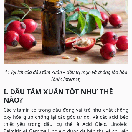
11 lợi ích của dầu tầm xuân – dầu trị mụn và chống lão hóa
(ảnh: Internet)
I. DẦU TẦM XUÂN TỐT NHƯ THẾ
NÀO?
Các vitamin có trong dầu đóng vai trò như chất chống
oxy hóa giúp chống lại các gốc tự do. Và các acid béo
thiết yếu trong dầu, cụ thể là Acid Oleic, Linoleic,
Palmitic và Gamma Linoleic, được da hấp thụ và chuyển