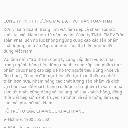
CÔNG TY TNHH THƯƠNG MẠI DỊCH VỤ TRẦN TOÀN PHÁT
Đơn vị kinh doanh trong lĩnh vực làm đẹp và chăm sóc sức
khỏe tại Việt Nam hơn 10 năm uy tín, Công ty TNHH TMDV Trần
Toàn Phát luôn nỗ lực không ngừng cung cấp các sản phẩm
chất lượng, an toàn đáp ứng nhu cầu, thị hiếu người tiêu
dùng Việt Nam.
Với tầm nhìn “trở thành Công ty cung cấp dịch vụ tốt nhất
trong ngành hàng tiêu dùng nhanh, cung cấp sản phẩm thực
phẩm chức năng cao cấp để hỗ trợ người tiêu dùng khỏe và
đẹp hơn”, Công ty đặt mục tiêu liên tục toàn thiện và phát
triển hơn nữa, nhằm nâng cao chất lượng sản phẩm và dịch
vụ chăm sóc để khách hàng có được trải nghiệm tư vấn - mua
sắm tốt nhất, xứng đáng với sự ủng hộ của khách hàng, đồng
thời viết tiếp sứ mệnh truyền sự tự tin và cảm hứng làm đẹp
cho mỗi phụ nữ Việt Nam.
HỖ TRỢ TƯ VẤN, CHĂM SÓC KHÁCH HÀNG
➤ Hotline: 1900 555 552
➤ Website:
adiva.com.vn