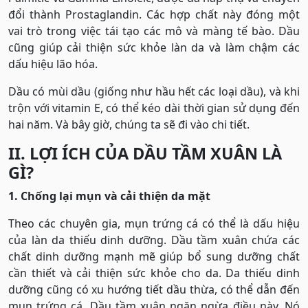
đổi thành Prostaglandin. Các hợp chất này đóng một
vai trò trong việc tái tạo các mô và màng tế bào. Dầu
cũng giúp cải thiện sức khỏe làn da và làm chậm các
dấu hiệu lão hóa.
Dầu có mùi dầu (giống như hầu hết các loại dầu), và khi
trộn với vitamin E, có thể kéo dài thời gian sử dụng đến
hai năm. Và bây giờ, chúng ta sẽ đi vào chi tiết.
II. LỢI ÍCH CỦA DẦU TẦM XUÂN LÀ
GÌ?
1. Chống lại mụn và cải thiện da mặt
Theo các chuyên gia, mụn trứng cá có thể là dấu hiệu
của làn da thiếu dinh dưỡng. Dầu tầm xuân chứa các
chất dinh dưỡng mạnh mẽ giúp bổ sung dưỡng chất
cần thiết và cải thiện sức khỏe cho da. Da thiếu dinh
dưỡng cũng có xu hướng tiết dầu thừa, có thể dẫn đến
mụn trứng cá. Dầu tầm xuân ngăn ngừa điều này. Nó