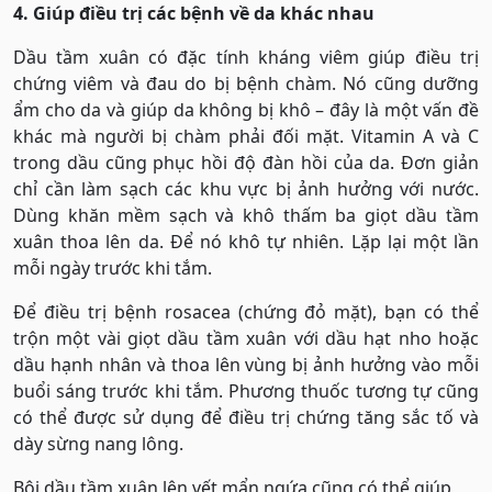
4. Giúp điều trị các bệnh về da khác nhau
Dầu tầm xuân có đặc tính kháng viêm giúp điều trị
chứng viêm và đau do bị bệnh chàm. Nó cũng dưỡng
ẩm cho da và giúp da không bị khô – đây là một vấn đề
khác mà người bị chàm phải đối mặt. Vitamin A và C
trong dầu cũng phục hồi độ đàn hồi của da. Đơn giản
chỉ cần làm sạch các khu vực bị ảnh hưởng với nước.
Dùng khăn mềm sạch và khô thấm ba giọt dầu tầm
xuân thoa lên da. Để nó khô tự nhiên. Lặp lại một lần
mỗi ngày trước khi tắm.
Để điều trị bệnh rosacea (chứng đỏ mặt), bạn có thể
trộn một vài giọt dầu tầm xuân với dầu hạt nho hoặc
dầu hạnh nhân và thoa lên vùng bị ảnh hưởng vào mỗi
buổi sáng trước khi tắm. Phương thuốc tương tự cũng
có thể được sử dụng để điều trị chứng tăng sắc tố và
dày sừng nang lông.
Bôi dầu tầm xuân lên vết mẩn ngứa cũng có thể giúp