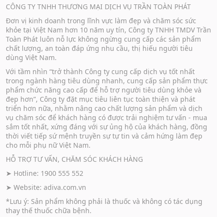
CÔNG TY TNHH THƯƠNG MẠI DỊCH VỤ TRẦN TOÀN PHÁT
Đơn vị kinh doanh trong lĩnh vực làm đẹp và chăm sóc sức
khỏe tại Việt Nam hơn 10 năm uy tín, Công ty TNHH TMDV Trần
Toàn Phát luôn nỗ lực không ngừng cung cấp các sản phẩm
chất lượng, an toàn đáp ứng nhu cầu, thị hiếu người tiêu
dùng Việt Nam.
Với tầm nhìn “trở thành Công ty cung cấp dịch vụ tốt nhất
trong ngành hàng tiêu dùng nhanh, cung cấp sản phẩm thực
phẩm chức năng cao cấp để hỗ trợ người tiêu dùng khỏe và
đẹp hơn”, Công ty đặt mục tiêu liên tục toàn thiện và phát
triển hơn nữa, nhằm nâng cao chất lượng sản phẩm và dịch
vụ chăm sóc để khách hàng có được trải nghiệm tư vấn - mua
sắm tốt nhất, xứng đáng với sự ủng hộ của khách hàng, đồng
thời viết tiếp sứ mệnh truyền sự tự tin và cảm hứng làm đẹp
cho mỗi phụ nữ Việt Nam.
HỖ TRỢ TƯ VẤN, CHĂM SÓC KHÁCH HÀNG
➤ Hotline: 1900 555 552
➤ Website:
adiva.com.vn
*Lưu ý: Sản phẩm không phải là thuốc và không có tác dụng
thay thế thuốc chữa bệnh.