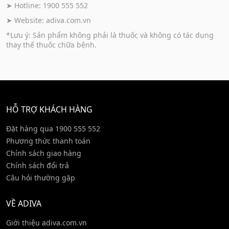
➤ Hotline: 1900 555 552
➤ Website:
adiva.com.vn
*Lưu ý: Sản phẩm không phải là thuốc và không có tác dụng
thay thế thuốc chữa bệnh.
HỖ TRỢ KHÁCH HÀNG
Đặt hàng qua 1900 555 552
Phương thức thanh toán
Chính sách giao hàng
Chính sách đổi trả
Câu hỏi thường gặp
VỀ ADIVA
Giới thiệu adiva.com.vn