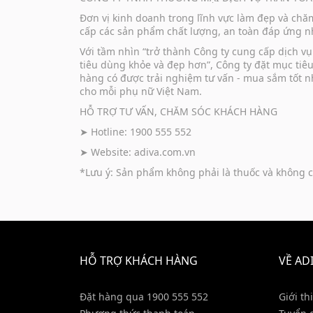
Đơn vị kinh doanh trong lĩnh vực làm đẹp và ch
cấp các sản phẩm chất lượng, an toàn đáp ứng nh
Với tầm nhìn “trở thành Công ty cung cấp dịch 
tiêu dùng khỏe và đẹp hơn”, Công ty đặt mục tiê
hàng có được trải nghiệm tư vấn - mua sắm tốt n
cho mỗi phụ nữ Việt Nam.
HỖ TRỢ TƯ VẤN, CHĂM SÓC KHÁCH HÀNG
➤ Hotline: 1900 555 552
➤ Website:
adiva.com.vn
*Lưu ý: Sản phẩm không phải là thuốc và không c
HỖ TRỢ KHÁCH HÀNG
VỀ AD
Đặt hàng qua 1900 555 552
Giới th