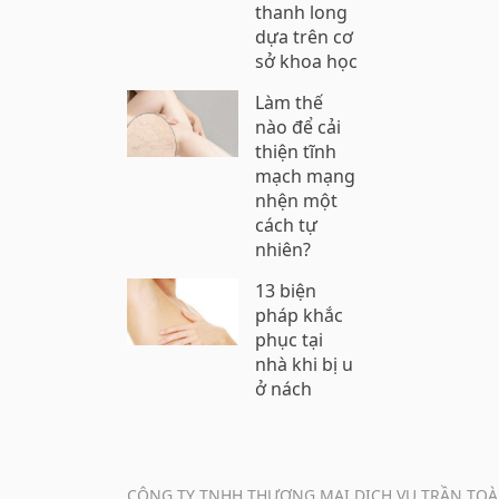
thanh long
dựa trên cơ
sở khoa học
Làm thế
nào để cải
thiện tĩnh
mạch mạng
nhện một
cách tự
nhiên?
13 biện
pháp khắc
phục tại
nhà khi bị u
ở nách
CÔNG TY TNHH THƯƠNG MẠI DỊCH VỤ TRẦN TOÀ