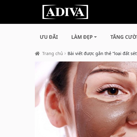
ƯU ĐÃI
LÀM ĐẸP
TĂNG CƯỜ
Trang chủ
Bài viết được gắn thẻ “loại đất sét