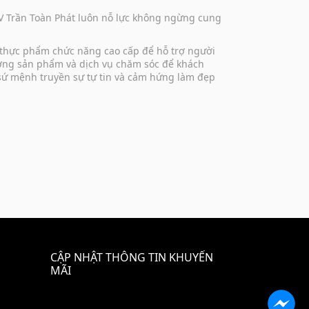
DV Trần Toàn Phát luôn nỗ lực không ngừng cung
 thực phẩm chức năng cao cấp để hỗ trợ người
lượng sản phẩm và dịch vụ chăm sóc để khách
 sứ mệnh truyền sự tự tin và cảm hứng làm đẹp
CẬP NHẬT THÔNG TIN KHUYẾN
MÃI