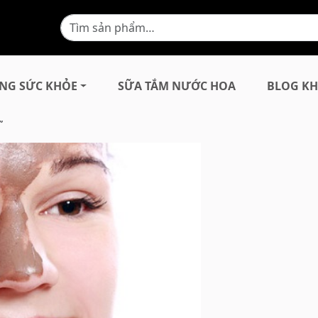
NG SỨC KHỎE
SỮA TẮM NƯỚC HOA
BLOG KH
”