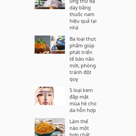
ung thư dạ
dày bằng
thuốc nam
hiệu quả tại
nhà
Ba loại thực
phẩm giúp
phát triển
tế bào não
mới, phòng
tránh đột
quỵ
5 loại kem
đắp mặt
mùa hè cho
da hỗn hợp
Làm thế
nào một
hợp chất