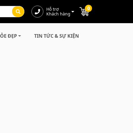
0
Hỗ trợ
Khách hàng
ỎE ĐẸP
TIN TỨC & SỰ KIỆN