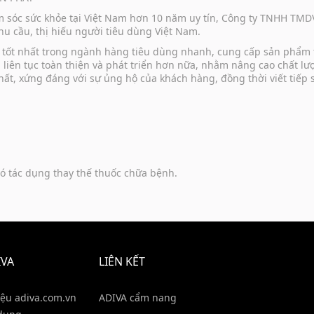
ăm sóc sức khỏe tại Việt Nam hơn 10 năm uy tín, Công ty TNHH TM
u cầu, thị hiếu người tiêu dùng Việt Nam.
vụ tốt nhất trong ngành hàng tiêu dùng nhanh, cung cấp sản phẩm
u liên tục toàn thiện và phát triển hơn nữa, nhằm nâng cao chất 
hất, xứng đáng với sự ủng hộ của khách hàng, đồng thời viết tiếp
ó tác dụng thay thế thuốc chữa bệnh.
IVA
LIÊN KẾT
iệu adiva.com.vn
ADIVA cẩm nang