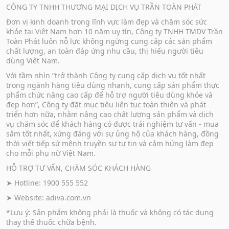
CÔNG TY TNHH THƯƠNG MẠI DỊCH VỤ TRẦN TOÀN PHÁT
Đơn vị kinh doanh trong lĩnh vực làm đẹp và chăm sóc sức
khỏe tại Việt Nam hơn 10 năm uy tín, Công ty TNHH TMDV Trần
Toàn Phát luôn nỗ lực không ngừng cung cấp các sản phẩm
chất lượng, an toàn đáp ứng nhu cầu, thị hiếu người tiêu
dùng Việt Nam.
Với tầm nhìn “trở thành Công ty cung cấp dịch vụ tốt nhất
trong ngành hàng tiêu dùng nhanh, cung cấp sản phẩm thực
phẩm chức năng cao cấp để hỗ trợ người tiêu dùng khỏe và
đẹp hơn”, Công ty đặt mục tiêu liên tục toàn thiện và phát
triển hơn nữa, nhằm nâng cao chất lượng sản phẩm và dịch
vụ chăm sóc để khách hàng có được trải nghiệm tư vấn - mua
sắm tốt nhất, xứng đáng với sự ủng hộ của khách hàng, đồng
thời viết tiếp sứ mệnh truyền sự tự tin và cảm hứng làm đẹp
cho mỗi phụ nữ Việt Nam.
HỖ TRỢ TƯ VẤN, CHĂM SÓC KHÁCH HÀNG
➤ Hotline: 1900 555 552
➤ Website:
adiva.com.vn
*Lưu ý: Sản phẩm không phải là thuốc và không có tác dụng
thay thế thuốc chữa bệnh.