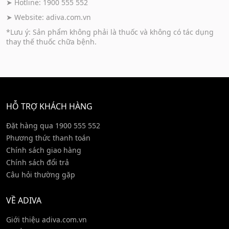
➤ Hotline: 1900 555 552
➤ Website:
adiva.com.vn
*Lưu ý: Sản phẩm không phải là thuốc và không có tác dụng
thay thế thuốc chữa bệnh.
HỖ TRỢ KHÁCH HÀNG
Đặt hàng qua 1900 555 552
Phương thức thanh toán
Chính sách giao hàng
Chính sách đổi trả
Câu hỏi thường gặp
VỀ ADIVA
Giới thiệu adiva.com.vn