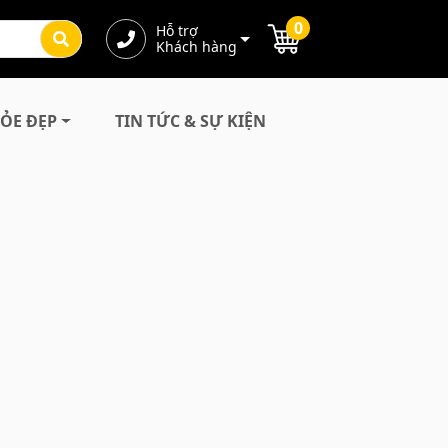
0
Hỗ trợ
Khách hàng
ỎE ĐẸP
TIN TỨC & SỰ KIỆN