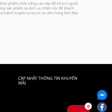
 thực phẩm chức năng cao cấp để hỗ trợ người
lượng sản phẩm và dịch vụ chăm sóc để khách
 sứ mệnh truyền sự tự tin và cảm hứng làm đẹp
CẬP NHẬT THÔNG TIN KHUYẾN
MÃI
0