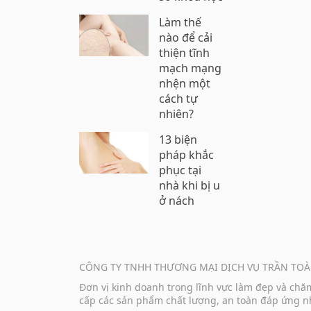
Làm thế
nào để cải
thiện tĩnh
mạch mạng
nhện một
cách tự
nhiên?
13 biện
pháp khắc
phục tại
nhà khi bị u
ở nách
CÔNG TY TNHH THƯƠNG MẠI DỊCH VỤ TRẦN TOÀ
Đơn vị kinh doanh trong lĩnh vực làm đẹp và ch
cấp các sản phẩm chất lượng, an toàn đáp ứng nh