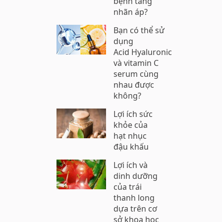
bệnh tăng
nhãn áp?
Bạn có thể sử
dụng
Acid Hyaluronic
và vitamin C
serum cùng
nhau được
không?
Lợi ích sức
khỏe của
hạt nhục
đậu khấu
Lợi ích và
dinh dưỡng
của trái
thanh long
dựa trên cơ
sở khoa học