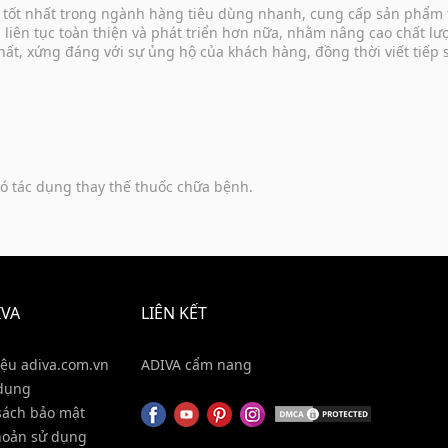
vụ tốt nhất trong ngành hàng tiêu dùng nhanh, cung cấp sản phẩm
u liên tục toàn thiện và phát triển hơn nữa, nhằm nâng cao chất 
hất, xứng đáng với sự ủng hộ của khách hàng, đồng thời viết tiếp
ó tác dụng thay thế thuốc chữa bệnh.
IVA
LIÊN KẾT
iệu adiva.com.vn
ADIVA cẩm nang
dụng
sách bảo mật
hoản sử dụng