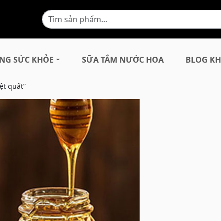
NG SỨC KHỎE
SỮA TẮM NƯỚC HOA
BLOG KH
ệt quất”