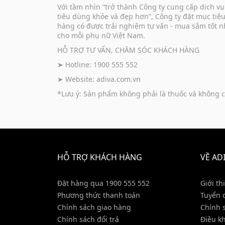
Với tầm nhìn “trở thành Công ty cung cấp dịch 
tiêu dùng khỏe và đẹp hơn”, Công ty đặt mục tiê
hàng có được trải nghiệm tư vấn - mua sắm tốt n
cho mỗi phụ nữ Việt Nam.
HỖ TRỢ TƯ VẤN, CHĂM SÓC KHÁCH HÀNG
➤ Hotline: 1900 555 552
➤ Website:
adiva.com.vn
*Lưu ý: Sản phẩm không phải là thuốc và không c
HỖ TRỢ KHÁCH HÀNG
VỀ AD
Đặt hàng qua 1900 555 552
Giới th
Phương thức thanh toán
Tuyển 
Chính sách giao hàng
Chính 
Chính sách đổi trả
Điều k