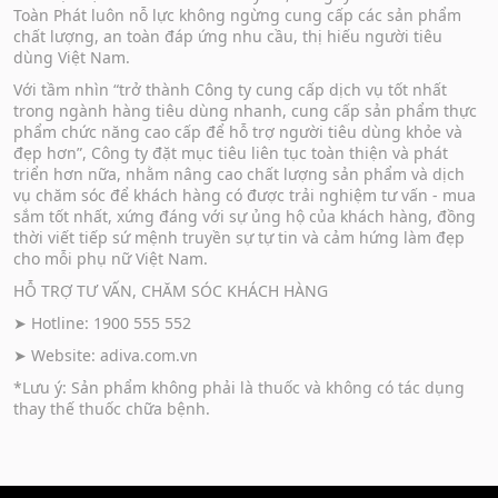
Toàn Phát luôn nỗ lực không ngừng cung cấp các sản phẩm
chất lượng, an toàn đáp ứng nhu cầu, thị hiếu người tiêu
dùng Việt Nam.
Với tầm nhìn “trở thành Công ty cung cấp dịch vụ tốt nhất
trong ngành hàng tiêu dùng nhanh, cung cấp sản phẩm thực
phẩm chức năng cao cấp để hỗ trợ người tiêu dùng khỏe và
đẹp hơn”, Công ty đặt mục tiêu liên tục toàn thiện và phát
triển hơn nữa, nhằm nâng cao chất lượng sản phẩm và dịch
vụ chăm sóc để khách hàng có được trải nghiệm tư vấn - mua
sắm tốt nhất, xứng đáng với sự ủng hộ của khách hàng, đồng
thời viết tiếp sứ mệnh truyền sự tự tin và cảm hứng làm đẹp
cho mỗi phụ nữ Việt Nam.
HỖ TRỢ TƯ VẤN, CHĂM SÓC KHÁCH HÀNG
➤ Hotline: 1900 555 552
➤ Website:
adiva.com.vn
*Lưu ý: Sản phẩm không phải là thuốc và không có tác dụng
thay thế thuốc chữa bệnh.