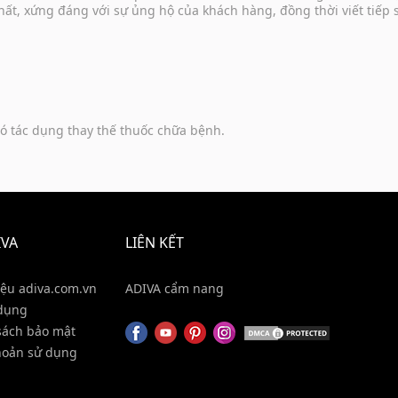
hất, xứng đáng với sự ủng hộ của khách hàng, đồng thời viết tiếp
ó tác dụng thay thế thuốc chữa bệnh.
IVA
LIÊN KẾT
iệu adiva.com.vn
ADIVA cẩm nang
dụng
sách bảo mật
hoản sử dụng