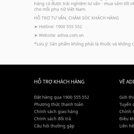
hàng có được trải nghiệm tư vấn - mua sắm tốt n
cho mỗi phụ nữ Việt Nam.
HỖ TRỢ TƯ VẤN, CHĂM SÓC KHÁCH HÀNG
➤ Hotline: 1900 555 552
➤ Website:
adiva.com.vn
*Lưu ý: Sản phẩm không phải là thuốc và không c
HỖ TRỢ KHÁCH HÀNG
VỀ AD
Đặt hàng qua 1900 555 552
Giới th
Phương thức thanh toán
Tuyển 
Chính sách giao hàng
Chính 
Chính sách đổi trả
Điều k
Câu hỏi thường gặp
Liên hệ