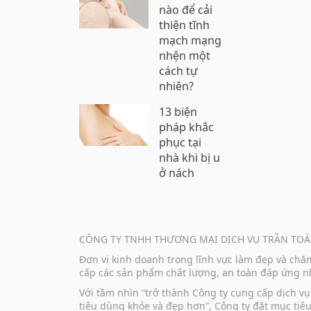
nào để cải
thiện tĩnh
mạch mạng
nhện một
cách tự
nhiên?
13 biện
pháp khắc
phục tại
nhà khi bị u
ở nách
CÔNG TY TNHH THƯƠNG MẠI DỊCH VỤ TRẦN TOÀ
Đơn vị kinh doanh trong lĩnh vực làm đẹp và ch
cấp các sản phẩm chất lượng, an toàn đáp ứng nh
Với tầm nhìn “trở thành Công ty cung cấp dịch 
tiêu dùng khỏe và đẹp hơn”, Công ty đặt mục tiê