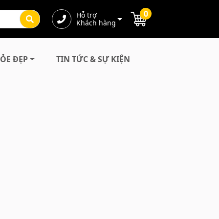
0
Hỗ trợ
Khách hàng
ỎE ĐẸP
TIN TỨC & SỰ KIỆN