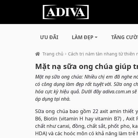
ƯU ĐÃI
LÀM ĐẸP
TĂNG CƯỜ
Trang chủ
Cách trị nám tàn nhang từ thiên 
Mặt nạ sữa ong chúa giúp 
Mặt nạ sữa ong chúa: Nhiều chị em đã nghe nó
có công dụng làm đẹp rất tuyệt vời. Sữa ong ch
hóa cực kỳ hiệu quả. Dưới đây adiva.com.vn sẽ
áp dụng tại nhà.
Sữa ong chúa bao gồm 22 axit amin thiết yế
B6, Biotin (vitamin H hay vitamin B7) , Axit 
chất như canxi, đồng, chất sắt, phốt pho, kal
HDA) và các hoóc môn có khả năng làm trẻ 