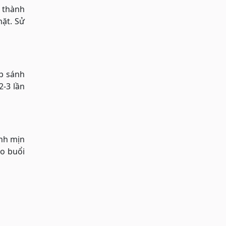
 thành
mặt. Sử
p sánh
2-3 lần
ánh mịn
ào buổi