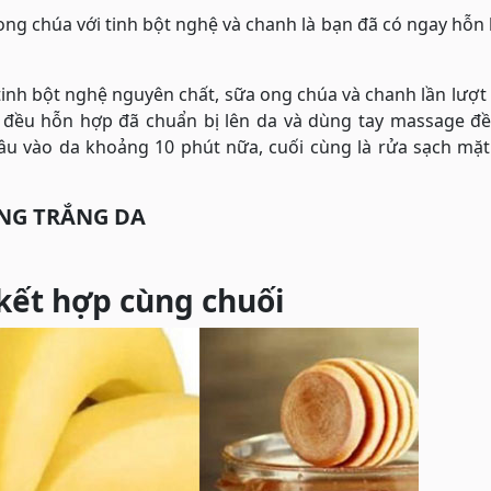
ong chúa với tinh bột nghệ và chanh là bạn đã có ngay hỗn 
inh bột nghệ nguyên chất, sữa ong chúa và chanh lần lượt 
oa đều hỗn hợp đã chuẩn bị lên da và dùng tay massage đ
u vào da khoảng 10 phút nữa, cuối cùng là rửa sạch mặt 
ỠNG TRẮNG DA
kết hợp cùng chuối