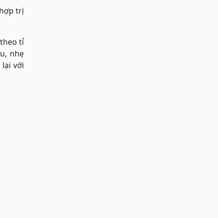
hợp trị
theo tỉ
ều, nhẹ
lại với