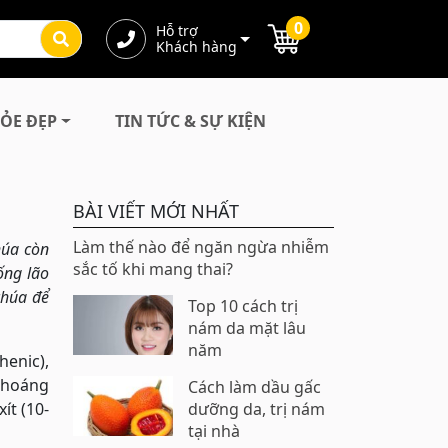
0
Hỗ trợ
Khách hàng
ỎE ĐẸP
TIN TỨC & SỰ KIỆN
BÀI VIẾT MỚI NHẤT
Làm thế nào để ngăn ngừa nhiễm
húa còn
sắc tố khi mang thai?
ống lão
chúa để
Top 10 cách trị
nám da mặt lâu
năm
henic),
 khoáng
Cách làm dầu gấc
ít (10-
dưỡng da, trị nám
tại nhà