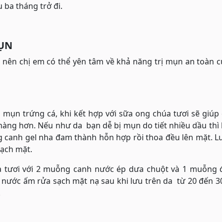
 ba tháng trở đi.
MỤN
 nên chị em có thể yên tâm về khả năng trị mụn an toàn 
mụn trứng cá, khi kết hợp với sữa ong chúa tươi sẽ giúp 
màng hơn. Nếu như da bạn dễ bị mụn do tiết nhiều dầu thì
g canh gel nha đam thành hỗn hợp rồi thoa đều lên mặt. 
sạch mặt.
a tươi với 2 muỗng canh nước ép dưa chuột và 1 muỗng đ
 nước ấm rửa sạch mặt nạ sau khi lưu trên da từ 20 đến 3
.