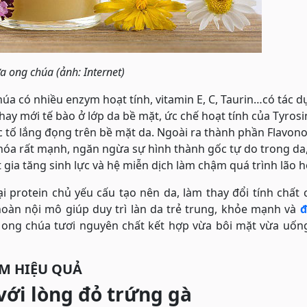
a ong chúa (ảnh: Internet)
úa có nhiều enzym hoạt tính, vitamin E, C, Taurin…có tác 
, thay mới tế bào ở lớp da bề mặt, ức chế hoạt tính của Tyros
ắc tố lắng đọng trên bề mặt da. Ngoài ra thành phần Flavono
hóa rất mạnh, ngăn ngừa sự hình thành gốc tự do trong da
 gia tăng sinh lực và hệ miễn dịch làm chậm quá trình lão h
i protein chủ yếu cấu tạo nên da, làm thay đổi tính chất 
 hoàn nội mô giúp duy trì làn da trẻ trung, khỏe mạnh và
đ
 ong chúa tươi nguyên chất kết hợp vừa bôi mặt vừa uốn
ÁM HIỆU QUẢ
với lòng đỏ trứng gà