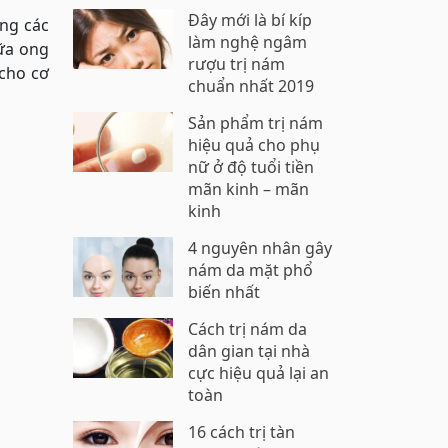
Đây mới là bí kíp
ong các
làm nghệ ngâm
ữa ong
rượu trị nám
 cho cơ
chuẩn nhất 2019
Sản phẩm trị nám
hiệu quả cho phụ
nữ ở độ tuổi tiền
mãn kinh – mãn
kinh
4 nguyên nhân gây
nám da mặt phổ
biến nhất
Cách trị nám da
dân gian tại nhà
cực hiệu quả lại an
toàn
16 cách trị tàn