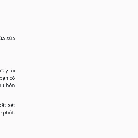
của sữa
đẩy lùi
 bạn có
Lưu hỗn
ất sét
0 phút.