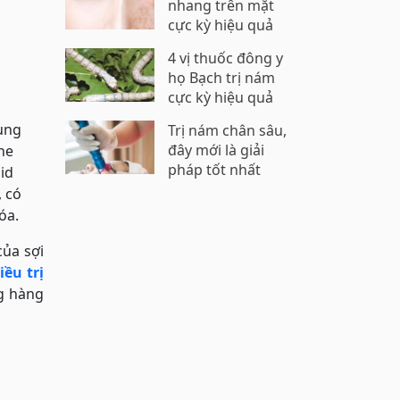
nhang trên mặt
cực kỳ hiệu quả
4 vị thuốc đông y
họ Bạch trị nám
cực kỳ hiệu quả
dụng
Trị nám chân sâu,
đây mới là giải
ine
pháp tốt nhất
id
, có
óa.
của sợi
iều trị
g hàng