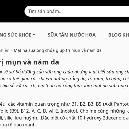
NG SỨC KHỎE
SỮA TẮM NƯỚC HOA
BLOG KH
nhiên
Mặt nạ sữa ong chúa giúp trị mụn và nám da
trị mụn và nám da
i về sự bổ dưỡng của sữa ong chúa nhưng ít ai biết sữa ong c
úa có thể giúp các chị em dưỡng trắng da, trị mụn, trị nám, ch
 chia sẻ với các chị em toàn bộ công thức làm mặt nạ sữa ong 
u, các vitamin quan trọng như B1, B2, B3, B5 (Axit Pantot
Folic (B9), B12, A, C, D, và E, Inositol, Choline cùng những
i, silic, lưu huỳnh…Đặc biệt có chất 10-hydroxy-2decenoic ax
hóa tế bào mạnh.