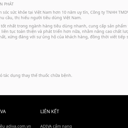
N PHÁT
ăm sóc sức khỏe tại Việt Nam hơn 10 năm uy tín, Công ty TNHH TM
u cầu, thị hiếu người tiêu dùng Việt Nam.
vụ tốt nhất trong ngành hàng tiêu dùng nhanh, cung cấp sản phẩm
u liên tục toàn thiện và phát triển hơn nữa, nhằm nâng cao chất 
hất, xứng đáng với sự ủng hộ của khách hàng, đồng thời viết tiếp
ó tác dụng thay thế thuốc chữa bệnh.
IVA
LIÊN KẾT
iệu adiva.com.vn
ADIVA cẩm nang