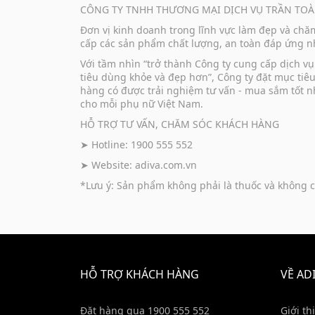
CÔNG TY TNHH THƯƠNG MẠI DỊCH VỤ TRẦN TOÀ
Đơn vị kinh doanh trong lĩnh vực làm đẹp và ch
cấp các sản phẩm chất lượng, an toàn đáp ứng nh
Với tầm nhìn “trở thành Công ty cung cấp dịch 
tiêu dùng khỏe và đẹp hơn”, Công ty đặt mục tiê
hàng có được trải nghiệm tư vấn - mua sắm tốt n
cho mỗi phụ nữ Việt Nam.
HỖ TRỢ TƯ VẤN, CHĂM SÓC KHÁCH HÀNG
➤ Hotline: 1900 555 552
➤ Website:
adiva.com.vn
*Lưu ý: Sản phẩm không phải là thuốc và không c
HỖ TRỢ KHÁCH HÀNG
VỀ AD
Đặt hàng qua 1900 555 552
Giới th