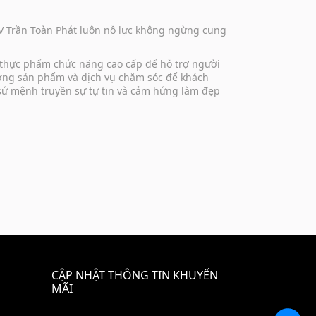
DV Trần Toàn Phát luôn nỗ lực không ngừng cung
 thực phẩm chức năng cao cấp để hỗ trợ người
lượng sản phẩm và dịch vụ chăm sóc để khách
 sứ mệnh truyền sự tự tin và cảm hứng làm đẹp
CẬP NHẬT THÔNG TIN KHUYẾN
MÃI