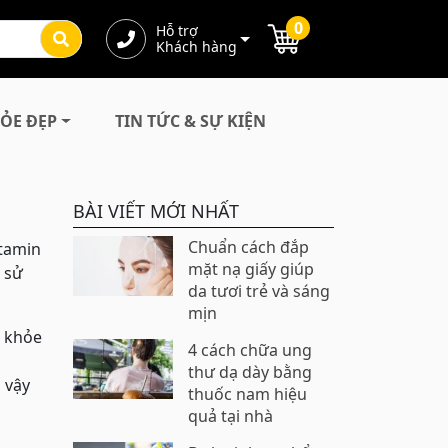
0
Hỗ trợ
Khách hàng
ỎE ĐẸP
TIN TỨC & SỰ KIỆN
BÀI VIẾT MỚI NHẤT
Chuẩn cách đắp
itamin
mặt nạ giấy giúp
 sử
da tươi trẻ và sáng
mịn
c khỏe
4 cách chữa ung
thư dạ dày bằng
 vậy
thuốc nam hiệu
quả tại nhà