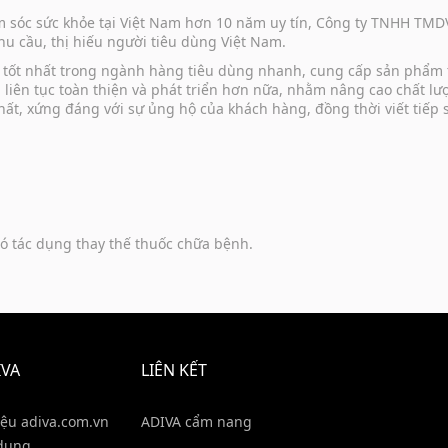
ăm sóc sức khỏe tại Việt Nam hơn 10 năm uy tín, Công ty TNHH TM
u cầu, thị hiếu người tiêu dùng Việt Nam.
vụ tốt nhất trong ngành hàng tiêu dùng nhanh, cung cấp sản phẩm
u liên tục toàn thiện và phát triển hơn nữa, nhằm nâng cao chất 
hất, xứng đáng với sự ủng hộ của khách hàng, đồng thời viết tiếp
ó tác dụng thay thế thuốc chữa bệnh.
IVA
LIÊN KẾT
iệu adiva.com.vn
ADIVA cẩm nang
dụng