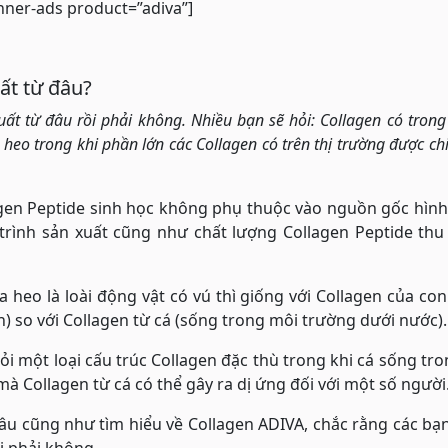
nner-ads product=”adiva”]
ất từ đâu?
uất từ đâu rồi phải không. Nhiều bạn sẽ hỏi: Collagen có tron
heo trong khi phần lớn các Collagen có trên thị trường được chi
agen Peptide sinh học không phụ thuộc vào nguồn gốc hìn
 trình sản xuất cũng như chất lượng Collagen Peptide th
 heo là loài động vật có vú thì giống với Collagen của co
) so với Collagen từ cá (sống trong môi trường dưới nước).
i một loại cấu trúc Collagen đặc thù trong khi cá sống tr
mà Collagen từ cá có thể gây ra dị ứng đối với một số người
âu cũng như tìm hiểu về Collagen ADIVA, chắc rằng các bạ