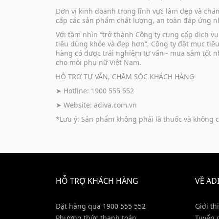
Đơn vị kinh doanh trong lĩnh vực làm đẹp và ch
cấp các sản phẩm chất lượng, an toàn đáp ứng nh
Với tầm nhìn “trở thành Công ty cung cấp dịch 
tiêu dùng khỏe và đẹp hơn”, Công ty đặt mục tiê
hàng có được trải nghiệm tư vấn - mua sắm tốt n
cho mỗi phụ nữ Việt Nam.
HỖ TRỢ TƯ VẤN, CHĂM SÓC KHÁCH HÀNG
➤ Hotline: 1900 555 552
➤ Website:
adiva.com.vn
*Lưu ý: Sản phẩm không phải là thuốc và không c
HỖ TRỢ KHÁCH HÀNG
VỀ AD
Đặt hàng qua 1900 555 552
Giới th
Phương thức thanh toán
Tuyển 