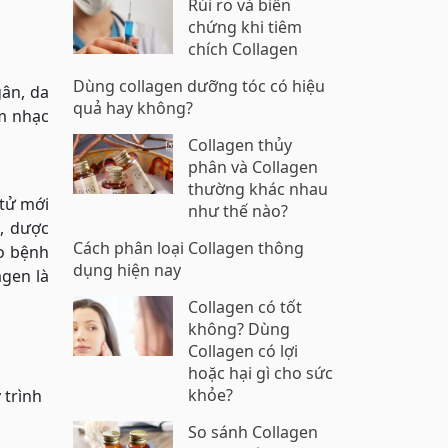
Rủi ro và biến
chứng khi tiêm
chích Collagen
Dùng collagen dưỡng tóc có hiệu
gân, da
quả hay không?
m nhạc
Collagen thủy
phân và Collagen
thường khác nhau
 tử mới
như thế nào?
, dược
Cách phân loại Collagen thông
o bệnh
dụng hiện nay
agen là
Collagen có tốt
không? Dùng
Collagen có lợi
hoặc hại gì cho sức
khỏe?
 trình
So sánh Collagen