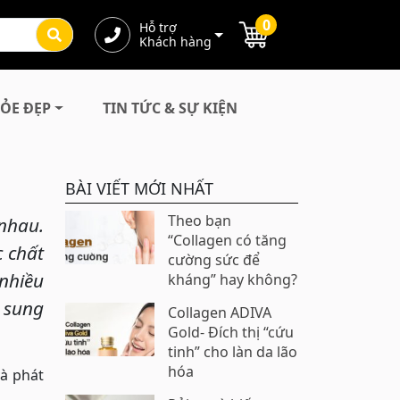
0
Hỗ trợ
Khách hàng
ỎE ĐẸP
TIN TỨC & SỰ KIỆN
BÀI VIẾT MỚI NHẤT
Theo bạn
nhau.
“Collagen có tăng
c chất
cường sức để
 nhiều
kháng” hay không?
ổ sung
Collagen ADIVA
Gold- Đích thị “cứu
tinh” cho làn da lão
hóa
và phát