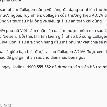
i phải không.
y, sản phẩm Collagen uống vô cùng đa dạng từ nhiều thươ
ước ngoài. Tuy nhiên, Collagen của thương hiệu ADIVA ch
ng và thực sự hài lòng về hiệu quả, sự an toàn khi dùng.
94% phụ nữ Việt cảm nhận làn da ẩm mượt, mềm mịn sau 2
c Nielsen. Bởi thế, khi tìm kiếm giải pháp bổ sung Collag
VA luôn là sự lựa chọn hàng đầu mà phụ nữ Việt chia sẻ n
ả sẽ giúp bạn biết được vì sao Collagen ADIVA được xem l
nhau để giữ gìn nhan sắc cho diện mạo bên ngoài.
ệ ngay Hotline:
1900 555 552
để được tư vấn viên hỗ trợ m
N PHÁT