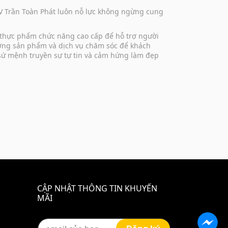
DV Trần Toàn Phát luôn nỗ lực không ngừng cung
 thực phẩm chức năng cao cấp để hỗ trợ người
lượng sản phẩm và dịch vụ chăm sóc để khách
 sứ mệnh truyền sự tự tin và cảm hứng làm đẹp
CẬP NHẬT THÔNG TIN KHUYẾN
MÃI