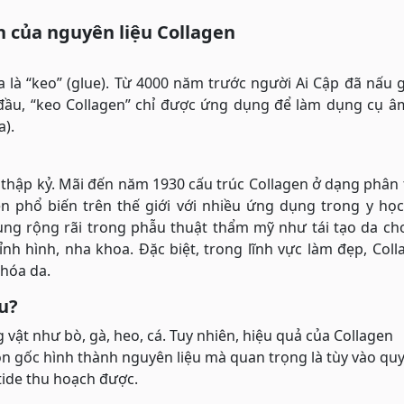
ển của nguyên liệu Collagen
a là “keo” (glue). Từ 4000 năm trước người Ai Cập đã nấu 
 đầu, “keo Collagen” chỉ được ứng dụng để làm dụng cụ â
a).
u thập kỷ. Mãi đến năm 1930 cấu trúc Collagen ở dạng phân
n phổ biến trên thế giới với nhiều ứng dụng trong y học
ng rộng rãi trong phẫu thuật thẩm mỹ như tái tạo da ch
h hình, nha khoa. Đặc biệt, trong lĩnh vực làm đẹp, Coll
 hóa da.
u?
 vật như bò, gà, heo, cá. Tuy nhiên, hiệu quả của Collagen
 gốc hình thành nguyên liệu mà quan trọng là tùy vào quy
tide thu hoạch được.