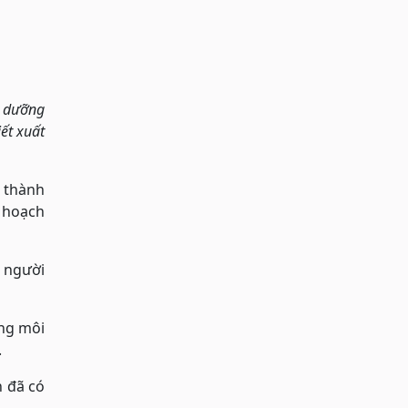
g dưỡng
ết xuất
h thành
u hoạch
n người
ong môi
.
n đã có