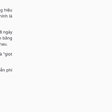
ng hiệu
ính là
8 ngày
en bằng
hau.
à “giọt
iễn phí