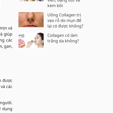
viên, dạng bột và
kem bôi
Uống Collagen trị
sẹo rỗ do mụn để
lại có được không?
 mịn và
và giúp
Collagen có làm
ng các
trắng da không?
m, gan,
en được
 và các
người.
sử dụng