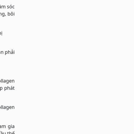
hăm sóc
ng, bôi
hị
ần phải
ollagen
úp phát
ollagen
am gia
đầu thế