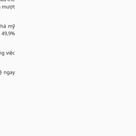
ẩm mượt
khá mỹ
 49,9%
ng việc
ệ ngay