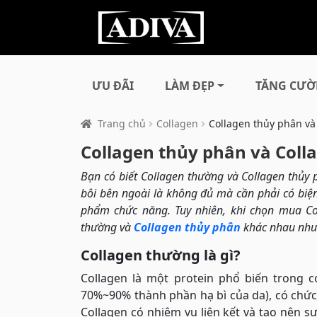
ƯU ĐÃI
LÀM ĐẸP
TĂNG CƯỜ
Trang chủ
Collagen
Collagen thủy phân và
Collagen thủy phân và Col
Bạn có biết Collagen thường và Collagen thủ
bôi bên ngoài là không đủ mà cần phải có biện
phẩm chức năng. Tuy nhiên, khi chọn mua Col
thường và
Collagen thủy phân
khác nhau như 
Collagen thường là gì?
Collagen là một protein phổ biến trong c
70%~90% thành phần hạ bì của da), có chức n
Collagen có nhiệm vụ liên kết và tạo nên sự