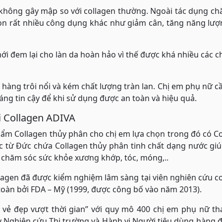
ó không gây mập so với collagen thường. Ngoài tác dụng c
òn rất nhiều công dụng khác như giảm cân, tăng năng lượ
i đem lại cho làn da hoàn hảo vì thế được khá nhiều các c
hàng trôi nổi và kém chất lượng tràn lan. Chị em phụ nữ c
ng tin cậy để khi sử dụng được an toàn và hiệu quả.
ới Collagen ADIVA
phẩm Collagen thủy phân cho chị em lựa chọn trong đó có C
c từ Đức chứa Collagen thủy phân tinh chất dạng nước gi
ợ chăm sóc sức khỏe xương khớp, tóc, móng,..
llagen đã được kiểm nghiệm lâm sàng tại viên nghiên cứu c
 toàn bởi FDA – Mỹ (1999, được công bố vào năm 2013).
 vẻ đẹp vượt thời gian” với quy mô 400 chị em phụ nữ th
 Nghiên cứu Thị trường và Hành vi Người tiêu dùng hàng 