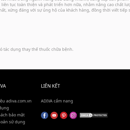
u liên tục toàn thiện và phát triển hơn nữa, nhằm nâng cao chất 
hất, xứng đáng với sự ủng hộ của khách hàng, đồng thời viết tiếp
ó tác dụng thay thế thuốc chữa bệnh.
IVA
LIÊN KẾT
iệu adiva.com.vn
ADIVA cẩm nang
dụng
sách bảo mật
hoản sử dụng