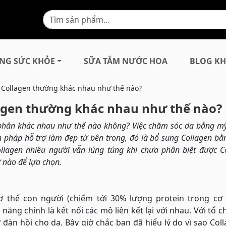
NG SỨC KHỎE
SỮA TẮM NƯỚC HOA
BLOG KH
 Collagen thường khác nhau như thế nào?
lagen thường khác nhau như thế nào?
y phân khác nhau như thế nào không? Việc chăm sóc da bằng 
 pháp hỗ trợ làm đẹp từ bên trong, đó là bổ sung Collagen bằ
lagen nhiều người vẫn lúng túng khi chưa phân biệt được C
nào để lựa chọn.
ơ thể con người (chiếm tới 30% lượng protein trong cơ 
ăng chính là kết nối các mô liên kết lại với nhau. Với tổ c
 đàn hồi cho da. Bây giờ chắc bạn đã hiểu lý do vì sao Col