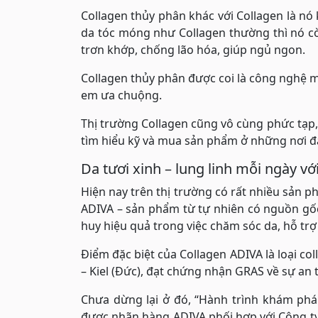
Collagen thủy phân khác với Collagen là n
da tóc móng như Collagen thường thì nó c
trơn khớp, chống lão hóa, giúp ngủ ngon.
Collagen thủy phân được coi là công nghệ mớ
em ưa chuộng.
Thị trường Collagen cũng vô cùng phức tạp, 
tìm hiểu kỹ và mua sản phẩm ở những nơi đá
Da tươi xinh – lung linh mỗi ngày v
Hiện nay trên thị trường có rất nhiều sản 
ADIVA – sản phẩm từ tự nhiên có nguồn gố
huy hiệu quả trong việc chăm sóc da, hỗ tr
Điểm đặc biệt của Collagen ADIVA là loại co
– Kiel (Đức), đạt chứng nhận GRAS về sự an
Chưa dừng lại ở đó, “Hành trình khám phá
được nhãn hàng ADIVA phối hợp với Công ty