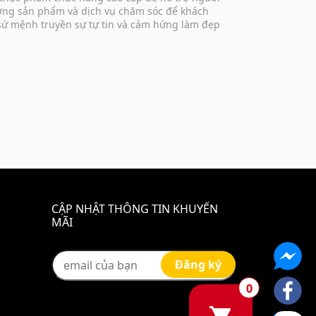
lượng sản phẩm và dịch vụ chăm sóc để khách
 sứ mệnh truyền sự tự tin và cảm hứng làm đẹp
CẬP NHẬT THÔNG TIN KHUYẾN
MÃI
0