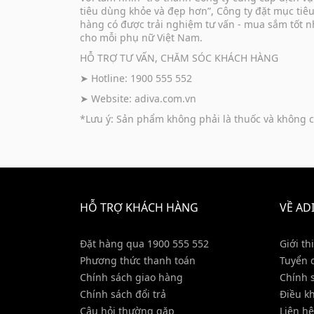
tiêu dùng khỏe và đẹp hơn”, Công ty đặt mục tiê
hàng có được trải nghiệm tư vấn - mua sắm tốt n
cho mỗi phụ nữ Việt Nam.
HỖ TRỢ TƯ VẤN, CHĂM SÓC KHÁCH HÀNG
➤ Hotline: 1900 555 552
➤ Website:
adiva.com.vn
*Lưu ý: Sản phẩm không phải là thuốc và không c
HỖ TRỢ KHÁCH HÀNG
VỀ AD
Đặt hàng qua 1900 555 552
Giới th
Phương thức thanh toán
Tuyển 
Chính sách giao hàng
Chính 
Chính sách đổi trả
Điều k
Câu hỏi thường gặp
Liên hệ