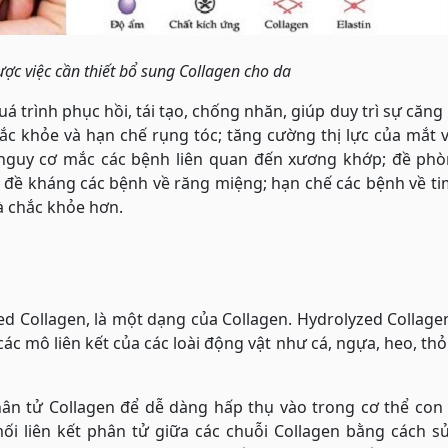
ợc việc cần thiết bổ sung Collagen cho da
á trình phục hồi, tái tạo, chống nhăn, giúp duy trì sự căng
ắc khỏe và hạn chế rụng tóc; tăng cường thị lực của mắt 
 nguy cơ mắc các bệnh liên quan đến xương khớp; đề phò
đề kháng các bệnh về răng miệng; hạn chế các bệnh về ti
à chắc khỏe hơn.
ed Collagen, là một dạng của Collagen. Hydrolyzed Collag
ác mô liên kết của các loài động vật như cá, ngựa, heo, thỏ
ân tử Collagen để dễ dàng hấp thụ vào trong cơ thể con 
mối liên kết phân tử giữa các chuỗi Collagen bằng cách 