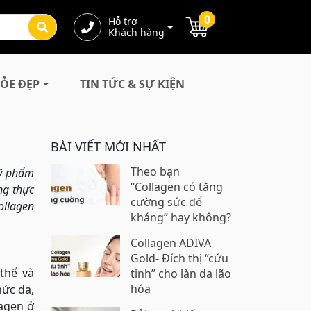
0
Hỗ trợ
Khách hàng
ỎE ĐẸP
TIN TỨC & SỰ KIỆN
BÀI VIẾT MỚI NHẤT
Theo bạn
mỹ phẩm
“Collagen có tăng
ng thực
cường sức để
ollagen
kháng” hay không?
Collagen ADIVA
Gold- Đích thị “cứu
thể và
tinh” cho làn da lão
hóa
hức da,
lagen ở