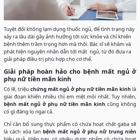
Tuyệt đối không lạm dụng thuốc ngủ, để tình trạng này
xảy ra lâu dài gây ảnh hưởng tới sức khỏe và chỉ khiến
bệnh thêm trầm trọng hơn mà thôi. Bác sĩ sẽ khám và
phát hiện nguyên nhân dẫn tới mất ngủ, từ đó đưa ra
giải pháp điều trị phù hợp cho cơ thể.
Giải pháp hoàn hảo cho bệnh mất ngủ ở
phụ nữ tiền mãn kinh
Có lẽ, triệu
chứng mất ngủ ở phụ nữ tiền mãn kinh
là
giai đoạn khiến nhiều chị em mệt mỏi nhất. Tuy nhiên,
bệnh mất ngủ ở phụ nữ tiền mãn kinh
cũng không
có gì đáng lo ngại cả.
Chỉ cần bổ sung thực phẩm có chứa hoạt chất gaba sẽ
là cách xóa tan
bệnh mất ngủ ở phụ nữ trung niên
hiệu quả. Hiện nay, có nhiều dược phẩm có chứa hoạt