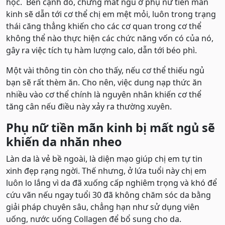
học. Bên cạnh đó, chứng mất ngủ ở phụ nữ tiền mãn
kinh sẽ dẫn tới cơ thể chị em mệt mỏi, luôn trong trạng
thái căng thẳng khiến cho các cơ quan trong cơ thể
không thể nào thực hiện các chức năng vốn có của nó,
gây ra việc tích tụ hàm lượng calo, dẫn tới béo phì.
Một vài thông tin còn cho thấy, nếu cơ thể thiếu ngủ
bạn sẽ rất thèm ăn. Cho nên, việc dung nạp thức ăn
nhiều vào cơ thể chính là nguyên nhân khiến cơ thể
tăng cân nếu điều này xảy ra thường xuyên.
Phụ nữ tiền mãn kinh bị mất ngủ sẽ
khiến da nhăn nheo
Làn da là vẻ bề ngoài, là diện mạo giúp chị em tự tin
xinh đẹp rạng ngời. Thế nhưng, ở lứa tuổi này chị em
luôn lo lắng vì da đã xuống cấp nghiêm trọng và khó để
cứu vãn nếu ngay tuổi 30 đã không chăm sóc da bằng
giải pháp chuyên sâu, chẳng hạn như sử dụng viên
uống, nước uống Collagen để bổ sung cho da.