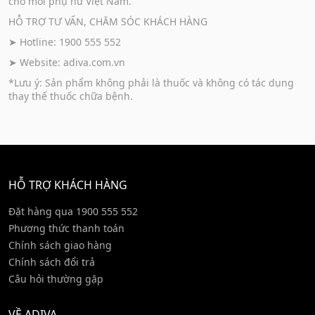
cho mỗi phụ nữ Việt Nam.
HỖ TRỢ TƯ VẤN, CHĂM SÓC KHÁCH HÀNG
➤ Hotline: 1900 555 552
➤ Website:
adiva.com.vn
*Lưu ý: Sản phẩm không phải là thuốc và không có tác dụng
thay thế thuốc chữa bệnh.
HỖ TRỢ KHÁCH HÀNG
Đặt hàng qua 1900 555 552
Phương thức thanh toán
Chính sách giao hàng
Chính sách đổi trả
Câu hỏi thường gặp
VỀ ADIVA