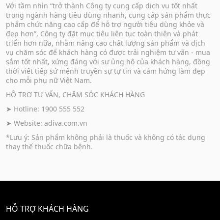
Với tầm nhìn “trở thành Công ty cung cấp dịch vụ tốt nhất
trong ngành hàng tiêu dùng nhanh, cung cấp sản phẩm thực
phẩm chức năng cao cấp để hỗ trợ người tiêu dùng khỏe và
đẹp hơn”, Công ty đặt mục tiêu liên tục toàn thiện và phát
triển hơn nữa, nhằm nâng cao chất lượng sản phẩm và dịch
vụ chăm sóc để khách hàng có được trải nghiệm tư vấn - mua
sắm tốt nhất, xứng đáng với sự ủng hộ của khách hàng, đồng
thời viết tiếp sứ mệnh truyền sự tự tin và cảm hứng làm đẹp
cho mỗi phụ nữ Việt Nam.
HỖ TRỢ TƯ VẤN, CHĂM SÓC KHÁCH HÀNG
➤ Hotline: 1900 555 552
➤ Website:
adiva.com.vn
*Lưu ý: Sản phẩm không phải là thuốc và không có tác dụng
thay thế thuốc chữa bệnh.
HỖ TRỢ KHÁCH HÀNG