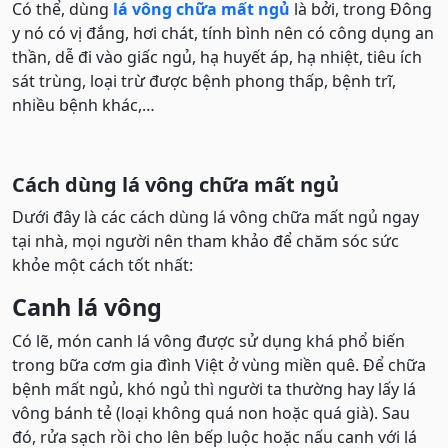
Có thể, dùng
lá vông chữa mất ngủ
là bởi, trong Đông
y nó có vị đắng, hơi chát, tính bình nên có công dụng an
thần, dễ đi vào giấc ngủ, hạ huyết áp, hạ nhiệt, tiêu ích
sát trùng, loại trừ được bệnh phong thấp, bệnh trĩ,
nhiều bệnh khác,…
Cách dùng lá vông chữa mất ngủ
Dưới đây là các cách dùng lá vông chữa mất ngủ ngay
tại nhà, mọi người nên tham khảo để chăm sóc sức
khỏe một cách tốt nhất:
Canh lá vông
Có lẽ, món canh lá vông được sử dụng khá phổ biến
trong bữa cơm gia đình Việt ở vùng miền quê. Để chữa
bệnh mất ngủ, khó ngủ thì người ta thường hay lấy lá
vông bánh tẻ (loại không quá non hoặc quá già). Sau
đó, rửa sạch rồi cho lên bếp luộc hoặc nấu canh với lá