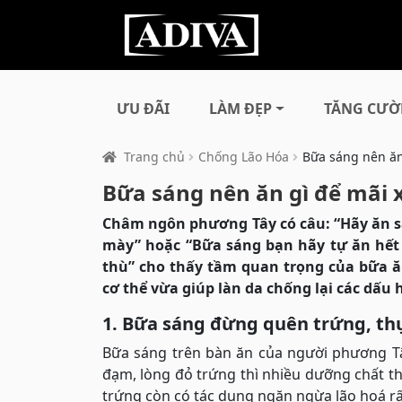
ƯU ĐÃI
LÀM ĐẸP
TĂNG CƯỜ
Trang chủ
Chống Lão Hóa
Bữa sáng nên ăn 
Bữa sáng nên ăn gì để mãi x
Châm ngôn phương Tây có câu: “Hãy ăn s
mày” hoặc “Bữa sáng bạn hãy tự ăn hết 
thù” cho thấy tầm quan trọng của bữa 
cơ thể vừa giúp làn da chống lại các dấu 
1. Bữa sáng đừng quên trứng, th
Bữa sáng trên bàn ăn của người phương Tâ
đạm, lòng đỏ trứng thì nhiều dưỡng chất thi
trứng còn có tác dụng ngăn ngừa lão hoá rấ