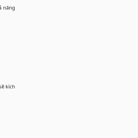
hả năng
sẽ kích