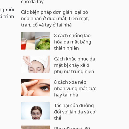
cho da tay
ng mỗi
Các biện pháp đơn giản loại bỏ
á trình
nếp nhăn ở đuôi mắt, trên mặt,
trán, cổ và tay ở tại nhà
8 cách chống lão
hóa da mặt bằng
thiên nhiên
Cách khắc phục da
mặt bị chảy xệ ở
phụ nữ trung niên
8 cách xóa nếp
nhăn vùng mắt cực
hay tại nhà
Tác hại của đường
đối với làn da và cơ
thể
Phụ nữ ngoài 30