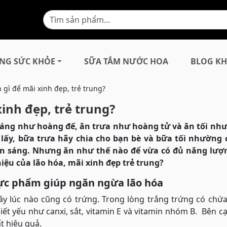
NG SỨC KHỎE
SỮA TẮM NƯỚC HOA
BLOG KH
gì để mãi xinh đẹp, trẻ trung?
inh đẹp, trẻ trung?
áng như hoàng đế, ăn trưa như hoàng tử và ăn tối như
lấy, bữa trưa hãy chia cho bạn bè và bữa tối nhường 
ăn sáng. Nhưng ăn như thế nào để vừa có đủ năng lượ
hiệu của lão hóa, mãi xinh đẹp trẻ trung?
ực phẩm giúp ngăn ngừa lão hóa
y lúc nào cũng có trứng. Trong lòng trắng trứng có chứa
ết yếu như canxi, sắt, vitamin E và vitamin nhóm B. Bên c
t hiệu quả.