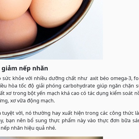
m giảm nếp nhăn
 sức khỏe với nhiều dưỡng chất như axit béo omega-3, fo
 điều hòa tốc độ giải phóng carbohydrate giúp ngăn chặn 
hất xơ trong bột yến mạch khá cao có tác dụng kiểm soát 
cứng, xơ vữa động mạch.
 tuyệt vời, nó thường hay xuất hiện trong các công thức 
vậy, bạn nên bổ sung thực phẩm này vào thực đơn bữa sá
m nếp nhăn hiệu quả nhé.