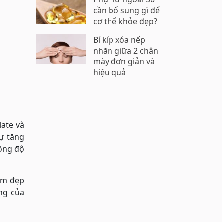
cần bổ sung gì để
cơ thể khỏe đẹp?
Bí kíp xóa nếp
nhăn giữa 2 chân
mày đơn giản và
hiệu quả
late và
sự tăng
nồng độ
làm đẹp
ng của