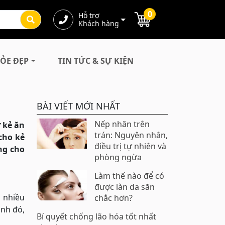
0
Hỗ trợ
Khách hàng
ỎE ĐẸP
TIN TỨC & SỰ KIỆN
BÀI VIẾT MỚI NHẤT
Nếp nhăn trên
 kẻ ăn
trán: Nguyên nhân,
cho kẻ
điều trị tự nhiên và
ng cho
phòng ngừa
Làm thế nào để có
được làn da săn
 nhiều
chắc hơn?
ạnh đó,
Bí quyết chống lão hóa tốt nhất