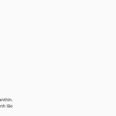
anthin.
ình lão