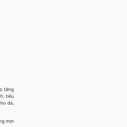
úp tăng
h, tiểu
cho da,
ăng mịn