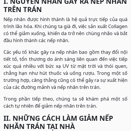
I. NGUYÊN NHÂN GÂY RA NẾP NHĂN
TRÊN TRÁN
Nếp nhăn được hình thành là hệ quả trực tiếp của quá
trình lão hóa. Khi chúng ta già đi, việc sản xuất Collagen
có thể giảm xuống, khiến da trở nên chùng nhão và bắt
đầu hình thành các nếp nhăn.
Các yếu tố khác gây ra nếp nhăn bao gồm thay đổi nội
tiết tố, tổn thương do ánh sáng liên quan đến việc tiếp
xúc quá nhiều với bức xạ UV từ mặt trời và thói quen,
chẳng hạn như hút thuốc và uống rượu. Trong một số
trường hợp, căng thẳng cũng có thể gây ra sự xuất hiện
của các đường mảnh và nếp nhăn trên trán.
Trong phần tiếp theo, chúng ta sẽ khám phá một số
cách tự nhiên để giảm nếp nhăn trên trán.
II. NHỮNG CÁCH LÀM GIẢM NẾP
NHĂN TRÁN TẠI NHÀ