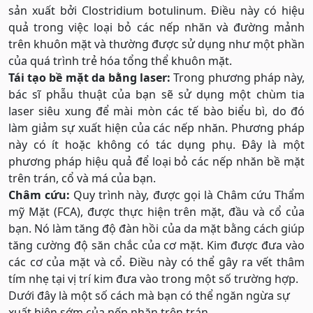
sản xuất bởi Clostridium botulinum. Điều này có hiệu
quả trong việc loại bỏ các nếp nhăn và đường mảnh
trên khuôn mặt và thường được sử dụng như một phần
của quá trình trẻ hóa tổng thể khuôn mặt.
Tái tạo bề mặt da bằng laser:
Trong phương pháp này,
bác sĩ phẫu thuật của bạn sẽ sử dụng một chùm tia
laser siêu xung để mài mòn các tế bào biểu bì, do đó
làm giảm sự xuất hiện của các nếp nhăn. Phương pháp
này có ít hoặc không có tác dụng phụ. Đây là một
phương pháp hiệu quả để loại bỏ các nếp nhăn bề mặt
trên trán, cổ và má của bạn.
Châm cứu:
Quy trình này, được gọi là Châm cứu Thẩm
mỹ Mặt (FCA), được thực hiện trên mặt, đầu và cổ của
bạn. Nó làm tăng độ đàn hồi của da mặt bằng cách giúp
tăng cường độ săn chắc của cơ mặt. Kim được đưa vào
các cơ của mặt và cổ. Điều này có thể gây ra vết thâm
tím nhẹ tại vị trí kim đưa vào trong một số trường hợp.
Dưới đây là một số cách mà bạn có thể ngăn ngừa sự
xuất hiện sớm của nếp nhăn trên trán.