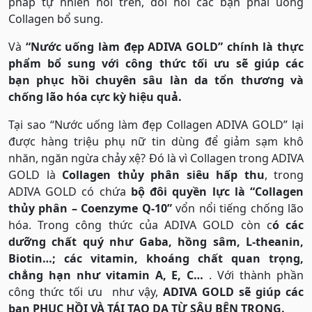
pháp tự nhiên nói trên, đòi hỏi các bạn phải uống
Collagen bổ sung.
Và
“Nước uống làm đẹp ADIVA GOLD” chính là thực
phẩm bổ sung với công thức tối ưu sẽ giúp các
bạn phục hồi chuyên sâu làn da tổn thương và
chống lão hóa cực kỳ hiệu quả.
Tại sao “Nước uống làm đẹp Collagen ADIVA GOLD” lại
được hàng triệu phụ nữ tin dùng để giảm sạm khô
nhăn, ngăn ngừa chảy xệ? Đó là vì Collagen trong ADIVA
GOLD là
Collagen thủy phân siêu hấp thu
, trong
ADIVA GOLD có chứa
bộ đôi quyền lực là “Collagen
thủy phân – Coenzyme Q-10”
vổn nổi tiếng chống lão
hóa. Trong công thức của ADIVA GOLD còn c
ó các
dưỡng chất quý như Gaba, hồng sâm, L-theanin,
Biotin…; các vitamin, khoáng chất quan trọng,
chẳng hạn như vitamin A, E, C…
. Với thành phần
công thức tối ưu như vậy,
ADIVA GOLD sẽ giúp các
bạn PHỤC HỒI VÀ TÁI TẠO DA TỪ SÂU BÊN TRONG.