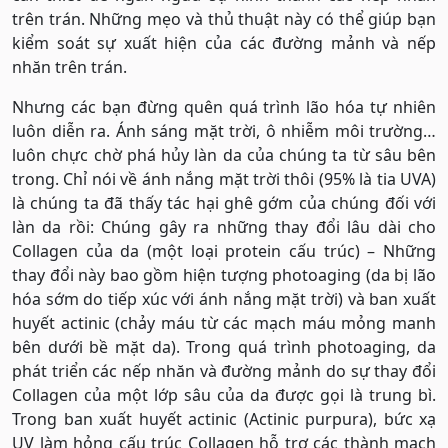
trên trán. Những mẹo và thủ thuật này có thể giúp bạn
kiểm soát sự xuất hiện của các đường mảnh và nếp
nhăn trên trán.
Nhưng các bạn đừng quên quá trình lão hóa tự nhiên
luôn diễn ra. Ánh sáng mặt trời, ô nhiễm môi trường…
luôn chực chờ phá hủy làn da của chúng ta từ sâu bên
trong. Chỉ nói về ánh nắng mặt trời thôi (95% là tia UVA)
là chúng ta đã thấy tác hại ghê gớm của chúng đối với
làn da rồi: Chúng gây ra những thay đổi lâu dài cho
Collagen của da (một loại protein cấu trúc) – Những
thay đổi này bao gồm hiện tượng photoaging (da bị lão
hóa sớm do tiếp xúc với ánh nắng mặt trời) và ban xuất
huyết actinic (chảy máu từ các mạch máu mỏng manh
bên dưới bề mặt da). Trong quá trình photoaging, da
phát triển các nếp nhăn và đường mảnh do sự thay đổi
Collagen của một lớp sâu của da được gọi là trung bì.
Trong ban xuất huyết actinic (Actinic purpura), bức xạ
UV làm hỏng cấu trúc Collagen hỗ trợ các thành mạch