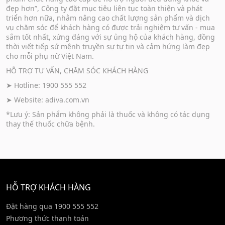
đẹp hơn”, Công ty đặt mục tiêu liên tục toàn thiện và phát
triển hơn nữa, nhằm nâng cao chất lượng sản phẩm và dịch
vụ chăm sóc để khách hàng có được trải nghiệm tư vấn - mua
sắm tốt nhất, xứng đáng với sự ủng hộ của khách hàng, đồng
thời viết tiếp sứ mệnh truyền sự tự tin và cảm hứng làm đẹp
cho mỗi phụ nữ Việt Nam.
HỖ TRỢ TƯ VẤN, CHĂM SÓC KHÁCH HÀNG
➤ Hotline: 1900 555 552
➤ Website:
adiva.com.vn
*Lưu ý: Sản phẩm không phải là thuốc và không có tác dụng
thay thế thuốc chữa bệnh.
HỖ TRỢ KHÁCH HÀNG
Đặt hàng qua 1900 555 552
Phương thức thanh toán