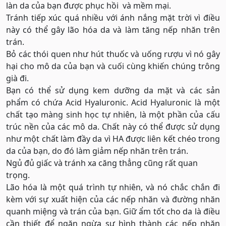
làn da của bạn được phục hồi và mềm mại.
Tránh tiếp xúc quá nhiều với ánh nắng mặt trời vì điều
này có thể gây lão hóa da và làm tăng nếp nhăn trên
trán.
Bỏ các thói quen như hút thuốc và uống rượu vì nó gây
hại cho mô da của bạn và cuối cùng khiến chúng trông
già đi.
Bạn có thể sử dụng kem dưỡng da mặt và các sản
phẩm có chứa Acid Hyaluronic. Acid Hyaluronic là một
chất tạo màng sinh học tự nhiên, là một phần của cấu
trúc nền của các mô da. Chất này có thể được sử dụng
như một chất làm đầy da vì HA được liên kết chéo trong
da của bạn, do đó làm giảm nếp nhăn trên trán.
Ngủ đủ giấc và tránh xa căng thẳng cũng rất quan
trọng.
Lão hóa là một quá trình tự nhiên, và nó chắc chắn đi
kèm với sự xuất hiện của các nếp nhăn và đường nhăn
quanh miệng và trán của bạn. Giữ ẩm tốt cho da là điều
cần thiết để ngăn ngừa sự hình thành các nếp nhăn