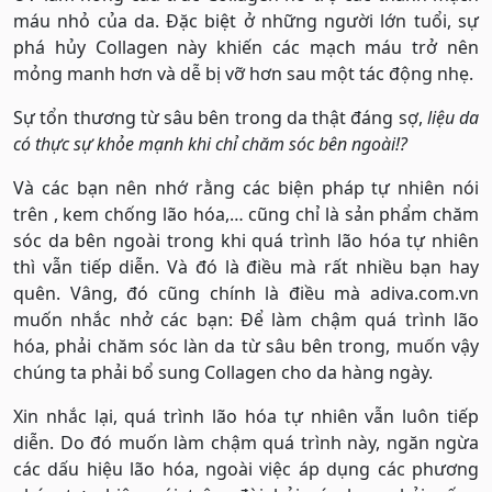
máu nhỏ của da. Đặc biệt ở những người lớn tuổi, sự
phá hủy Collagen này khiến các mạch máu trở nên
mỏng manh hơn và dễ bị vỡ hơn sau một tác động nhẹ.
Sự tổn thương từ sâu bên trong da thật đáng sợ,
liệu da
có thực sự khỏe mạnh khi chỉ chăm sóc bên ngoài!?
Và các bạn nên nhớ rằng các biện pháp tự nhiên nói
trên , kem chống lão hóa,… cũng chỉ là sản phẩm chăm
sóc da bên ngoài trong khi quá trình lão hóa tự nhiên
thì vẫn tiếp diễn. Và đó là điều mà rất nhiều bạn hay
quên. Vâng, đó cũng chính là điều mà adiva.com.vn
muốn nhắc nhở các bạn: Để làm chậm quá trình lão
hóa, phải chăm sóc làn da từ sâu bên trong, muốn vậy
chúng ta phải bổ sung Collagen cho da hàng ngày.
Xin nhắc lại, quá trình lão hóa tự nhiên vẫn luôn tiếp
diễn. Do đó muốn làm chậm quá trình này, ngăn ngừa
các dấu hiệu lão hóa, ngoài việc áp dụng các phương