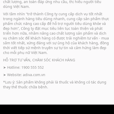
chất lượng, an toàn đáp ứng nhu cầu, thị hiếu người tiêu
dùng Việt Nam.
Với tầm nhìn “trở thành Công ty cung cấp dịch vụ tốt nhất
trong ngành hàng tiêu dùng nhanh, cung cấp sản phẩm thực
phẩm chức năng cao cấp để hỗ trợ người tiêu dùng khỏe và
đẹp hơn”, Công ty đặt mục tiêu liên tục toàn thiện và phát
triển hơn nữa, nhằm nâng cao chất lượng sản phẩm và dịch
vụ chăm sóc để khách hàng có được trải nghiệm tư vấn - mua
sắm tốt nhất, xứng đáng với sự ủng hộ của khách hàng, đồng
thời viết tiếp sứ mệnh truyền sự tự tin và cảm hứng làm đẹp
cho mỗi phụ nữ Việt Nam.
HỖ TRỢ TƯ VẤN, CHĂM SÓC KHÁCH HÀNG
➤ Hotline: 1900 555 552
➤ Website:
adiva.com.vn
*Lưu ý: Sản phẩm không phải là thuốc và không có tác dụng
thay thế thuốc chữa bệnh.