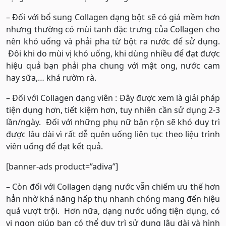
– Đối với bổ sung Collagen dạng bột sẽ có giá mềm hơn
nhưng thường có mùi tanh đặc trưng của Collagen cho
nên khó uống và phải pha từ bột ra nước để sử dụng.
Đôi khi do mùi vị khó uống, khi dùng nhiều để đạt được
hiệu quả bạn phải pha chung với mật ong, nước cam
hay sữa,… khá rườm rà.
– Đối với Collagen dạng viên : Đây được xem là giải pháp
tiện dụng hơn, tiết kiệm hơn, tuy nhiên cần sử dụng 2-3
lần/ngày. Đối với những phụ nữ bận rộn sẽ khó duy trì
được lâu dài vì rất dễ quên uống liên tục theo liệu trình
viên uống để đạt kết quả.
[banner-ads product=”adiva”]
– Còn đối với Collagen dạng nước vẫn chiếm ưu thế hơn
hẳn nhờ khả năng hấp thụ nhanh chóng mang đến hiệu
quả vượt trội. Hơn nữa, dạng nước uống tiện dụng, có
vị ngon giúp bạn có thể duy trì sử dụng lâu dài và hình