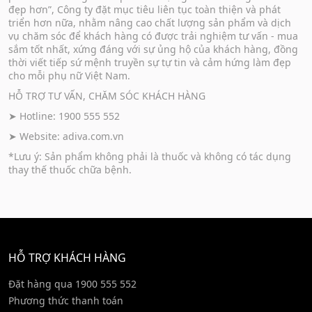
đẹp hơn”, Công ty đặt mục tiêu liên tục toàn thiện và phát
triển hơn nữa, nhằm nâng cao chất lượng sản phẩm và dịch
vụ chăm sóc để khách hàng có được trải nghiệm tư vấn - mua
sắm tốt nhất, xứng đáng với sự ủng hộ của khách hàng, đồng
thời viết tiếp sứ mệnh truyền sự tự tin và cảm hứng làm đẹp
cho mỗi phụ nữ Việt Nam.
HỖ TRỢ TƯ VẤN, CHĂM SÓC KHÁCH HÀNG
➤ Hotline: 1900 555 552
➤ Website:
adiva.com.vn
*Lưu ý: Sản phẩm không phải là thuốc và không có tác dụng
thay thế thuốc chữa bệnh.
HỖ TRỢ KHÁCH HÀNG
Đặt hàng qua 1900 555 552
Phương thức thanh toán