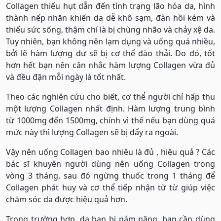
Collagen thiếu hụt dẫn đến tình trạng lão hóa da, hình
thành nếp nhăn khiến da dễ khô sạm, đàn hồi kém và
thiếu sức sống, thậm chí là bị chùng nhão và chảy xệ da.
Tuy nhiên, bạn không nên lạm dụng và uống quá nhiều,
bởi lẽ hàm lượng dư sẽ bị cơ thể đào thải. Do đó, tốt
hơn hết bạn nên cân nhắc hàm lượng Collagen vừa đủ
và đều đặn mỗi ngày là tốt nhất.
Theo các nghiên cứu cho biết, cơ thể người chỉ hấp thu
một lượng Collagen nhất định. Hàm lượng trung bình
từ 1000mg đến 1500mg, chính vì thế nếu bạn dùng quá
mức này thì lượng Collagen sẽ bị đẩy ra ngoài.
Vậy nên uống Collagen bao nhiêu là đủ , hiệu quả ? Các
bác sĩ khuyên người dùng nên uống Collagen trong
vòng 3 tháng, sau đó ngừng thuốc trong 1 tháng để
Collagen phát huy và cơ thể tiếp nhận từ từ giúp việc
chăm sóc da được hiệu quả hơn.
Trong trường hợp, da bạn bị nám nặng, bạn cần dùng