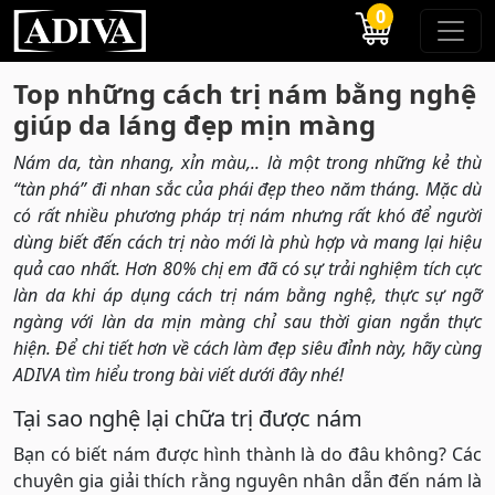
0
Top những cách trị nám bằng nghệ
giúp da láng đẹp mịn màng
Nám da, tàn nhang, xỉn màu,.. là một trong những kẻ thù
“tàn phá” đi nhan sắc của phái đẹp theo năm tháng. Mặc dù
có rất nhiều phương pháp trị nám nhưng rất khó để người
dùng biết đến cách trị nào mới là phù hợp và mang lại hiệu
quả cao nhất. Hơn 80% chị em đã có sự trải nghiệm tích cực
làn da khi áp dụng cách trị nám bằng nghệ, thực sự ngỡ
ngàng với làn da mịn màng chỉ sau thời gian ngắn thực
hiện. Để chi tiết hơn về cách làm đẹp siêu đỉnh này, hãy cùng
ADIVA tìm hiểu trong bài viết dưới đây nhé!
Tại sao nghệ lại chữa trị được nám
Bạn có biết nám được hình thành là do đâu không? Các
chuyên gia giải thích rằng nguyên nhân dẫn đến nám là