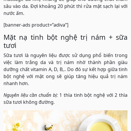
sâu vào da. Đợi khoảng 20 phút thì rửa mặt sạch lại với
nước ấm.
[banner-ads product=”adiva”]
Mặt nạ tinh bột nghệ trị nám + sữa
tươi
Sữa tươi là nguyên liệu được sử dụng phổ biến trong
việc làm trắng da và trị nám nhờ thành phần giàu
dưỡng chất vitamin A, D, B,.. Do đó sự kết hợp giữa tinh
bột nghệ với mật ong sẽ giúp tăng hiệu quả trị nám
nhanh hơn.
Nguyên liệu cần chuẩn bị:
1 thìa tinh bột nghệ với 2 thìa
sữa tươi không đường.