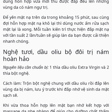
dùng hỗn hợp vừa mới thu được đắp đều lên những
vùng da có nám ngự trị.
Để yên mặt nạ trên da trong khoảng 15 phút, sau cùng
đợi hỗn hợp mặt nạ khô lại thì dùng nước ấm rửa sạch
mặt lại là xong. Mỗi tuần kiên trì thực hiện đắp mặt nạ
với tần suất 2 lần/tuần sẽ giúp làn da bạn được cải thiện
nhanh chóng.
Nghệ tươi, dầu oliu bộ đôi trị nám
hoàn hảo
Nguyên liệu cần chuẩn bị:
1 thìa dầu oliu Extra Virgin và 2
thìa bột nghệ.
Cách làm: Trộn bột nghệ chung với dầu oliu rồi đắp lên
vùng da bị nám, lưu ý trước khi đắp nhớ vệ sinh da mặt
sạch sẽ.
Khi vừa thoa hỗn hợp lên mặt bạn nhớ kết hợp với
massage da nhẹ nhàng để giúp cho dưỡng chất thấm