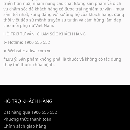
triển hơn nữa, nhằm nâng cao chất lượng sản phẩm và dịch
vụ chăm sóc để khách hàng có được trải nghiệm tư vấn - mua
sắm tốt nhất, xứng đáng với sự ủng hộ của khách hàng, đồng
thời viết tiếp sứ mệnh truyền sự tự tin và cảm hứng làm đẹp
cho mỗi phụ nữ Việt Nam.
HỖ TRỢ TƯ VẤN, CHĂM SÓC KHÁCH HÀNG
➤ Hotline: 1900 555 552
➤ Website:
adiva.com.vn
*Lưu ý: Sản phẩm không phải là thuốc và không có tác dụng
thay thế thuốc chữa bệnh.
HỖ TRỢ KHÁCH HÀNG
Đặt hàng qua 1900 555 552
Phương thức thanh toán
Chính sách giao hàng