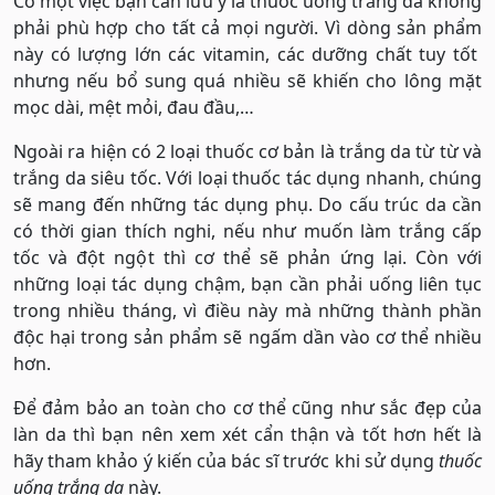
Có một việc bạn cần lưu ý là thuốc uống trắng da không
phải phù hợp cho tất cả mọi người. Vì dòng sản phẩm
này có lượng lớn các vitamin, các dưỡng chất tuy tốt
nhưng nếu bổ sung quá nhiều sẽ khiến cho lông mặt
mọc dài, mệt mỏi, đau đầu,…
Ngoài ra hiện có 2 loại thuốc cơ bản là trắng da từ từ và
trắng da siêu tốc. Với loại thuốc tác dụng nhanh, chúng
sẽ mang đến những tác dụng phụ. Do cấu trúc da cần
có thời gian thích nghi, nếu như muốn làm trắng cấp
tốc và đột ngột thì cơ thể sẽ phản ứng lại. Còn với
những loại tác dụng chậm, bạn cần phải uống liên tục
trong nhiều tháng, vì điều này mà những thành phần
độc hại trong sản phẩm sẽ ngấm dần vào cơ thể nhiều
hơn.
Để đảm bảo an toàn cho cơ thể cũng như sắc đẹp của
làn da thì bạn nên xem xét cẩn thận và tốt hơn hết là
hãy tham khảo ý kiến của bác sĩ trước khi sử dụng
thuốc
uống trắng da
này.