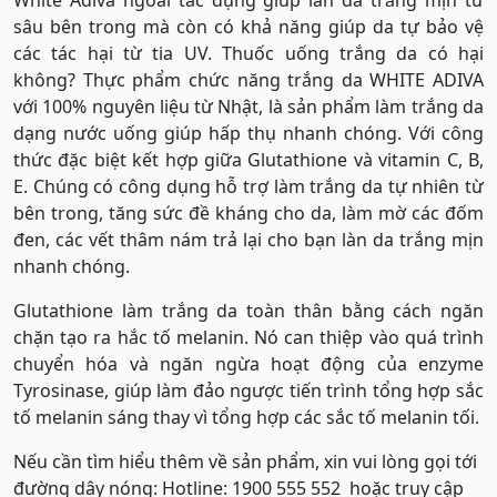
sâu bên trong mà còn có khả năng giúp da tự bảo vệ
các tác hại từ tia UV. Thuốc uống trắng da có hại
không? Thực phẩm chức năng trắng da WHITE ADIVA
với 100% nguyên liệu từ Nhật, là sản phẩm làm trắng da
dạng nước uống giúp hấp thụ nhanh chóng. Với công
thức đặc biệt kết hợp giữa Glutathione và vitamin C, B,
E. Chúng có công dụng hỗ trợ làm trắng da tự nhiên từ
bên trong, tăng sức đề kháng cho da, làm mờ các đốm
đen, các vết thâm nám trả lại cho bạn làn da trắng mịn
nhanh chóng.
Glutathione làm trắng da toàn thân bằng cách ngăn
chặn tạo ra hắc tố melanin. Nó can thiệp vào quá trình
chuyển hóa và ngăn ngừa hoạt động của enzyme
Tyrosinase, giúp làm đảo ngược tiến trình tổng hợp sắc
tố melanin sáng thay vì tổng hợp các sắc tố melanin tối.
Nếu cần tìm hiểu thêm về sản phẩm, xin vui lòng gọi tới
đường dây nóng: Hotline: 1900 555 552 hoặc truy cập