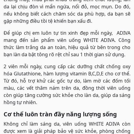
da lại chịu đòn vì mẩn ngứa, nổi đỏ, mọc mụn. Do đó,
nếu không biết cách chăm sóc da phù hợp, da bạn sẽ
gặp những điều tồi tệ khiến bạn xấu đi.
Để giúp chị em luôn tự tin xinh đẹp mỗi ngày, ADIVA
mang đến sản phẩm viên uống WHITE ADIVA. Công
thức làm trắng da an toàn, hiệu quả từ bên trong cho
bạn làn da bật tông rõ rệt chỉ sau 1 thời gian sử dụng.
2 viên mỗi ngày, cung cấp các dưỡng chất chống oxy
hóa Glutathione, hàm lượng vitamin B,C,D,E cho cơ thể.
Từ đó, hỗ trợ khử các gốc tự do, làm mờ các đốm tối
màu, các vết thâm nám trên da, đồng thời viên uống
còn giúp tăng cường sức khỏe cho làn da, giúp da sáng
hồng tự nhiên.
Cơ thể luôn tràn đầy năng lượng sống
Không chỉ làm sáng da, viên uống WHITE ADIVA còn
được xem là giải pháp bảo vệ sức khỏe, phòng chống