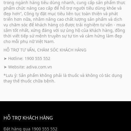
trong ngành hàng tiêu dùng nhanh, cung cấp sản phẩm thực
phẩm chức năng cao cấp để hỗ trợ người tiêu dùng khỏe và
đẹp hơn”, Công ty đặt mục tiêu liên tục toàn thiện và phát
triển hơn nữa, nhằm nâng cao chất lượng sản phẩm và dịch
vụ chăm sóc để khách hàng có được trải nghiệm tư vấn - mua
sắm tốt nhất, xứng đáng với sự ủng hộ của khách hàng, đồng
thời viết tiếp sứ mệnh truyền sự tự tin và cảm hứng làm đẹp
cho mỗi phụ nữ Việt Nam.
HỖ TRỢ TƯ VẤN, CHĂM SÓC KHÁCH HÀNG
➤ Hotline: 1900 555 552
➤ Website:
adiva.com.vn
*Lưu ý: Sản phẩm không phải là thuốc và không có tác dụng
thay thế thuốc chữa bệnh.
HỖ TRỢ KHÁCH HÀNG
Đặt hàng qua 1900 555 552