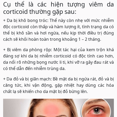
Cụ thể là các hiện tượng viêm da
corticoid thường gặp sau:
+ Da bị khô bong tróc: Thể này còn nhẹ với mức nhiễm
độc corticoid còn thấp và hàm lượng ít, tình trạng da có
thể bị khô sần và hơi ngừa, nếu kịp thời điều trị đúng
cách sẽ khỏi hoàn toàn trong khoảng 1 – 2 tháng.
+ Bị viêm da phòng rộp: Một tác hại của kem trộn khá
đáng sợ khi da bị nhiễm corticoid có độc tính cao hơn,
da nổi rõ những bọng nước li ti, khi vỡ ra gây đau rát và
có thể dẫn đến nhiễm trùng da.
+ Da đỏ và bị giãn mạch: Bề mặt da bị ngứa rát, đỏ và bị
căng tức, khi vận động, gặp nhiệt hay dùng các hóa
chất lạ sẽ khiến cho da mặt bị đỏ bừng lên.