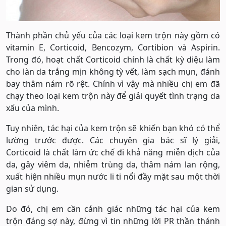
Thành phần chủ yếu của các loại kem trộn này gồm có
vitamin E, Corticoid, Bencozym, Cortibion và Aspirin.
Trong đó, hoạt chất Corticoid chính là chất kỳ diệu làm
cho làn da trắng mịn không tỳ vết, làm sạch mụn, đánh
bay thâm nám rõ rệt. Chính vì vậy mà nhiều chị em đã
chạy theo loại kem trộn này để giải quyết tình trạng da
xấu của mình.
Tuy nhiên, tác hại của kem trộn sẽ khiến bạn khó có thể
lường trước được. Các chuyên gia bác sĩ lý giải,
Corticoid là chất làm ức chế đi khả năng miễn dịch của
da, gây viêm da, nhiễm trùng da, thâm nám lan rộng,
xuất hiện nhiều mụn nước li ti nổi đầy mặt sau một thời
gian sử dụng.
Do đó, chị em cần cảnh giác những tác hại của kem
trộn đáng sợ này, đừng vì tin những lời PR thần thánh