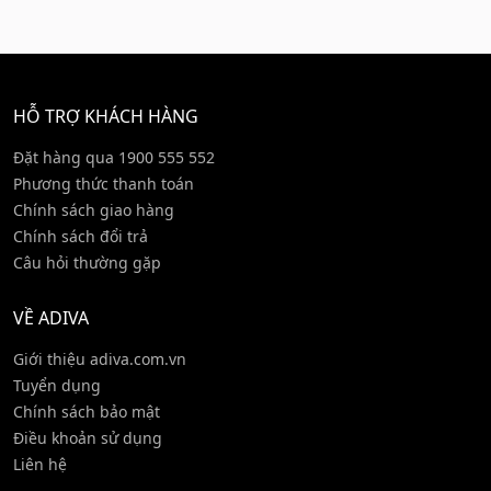
* Hỗ trợ điều trị đau dạ dày, ợ chua, ợ nóng, trào
ngược, nhiễm khuẩn HP
* Hỗ trợ điều trị viêm, loét dạ dày
* Ngăn ngừa những cơn đau dạ dày tái phát do ăn
HỖ TRỢ KHÁCH HÀNG
uống, bia rượu
* Giúp bảo vệ hệ tiêu hóa đường ruột
Đặt hàng qua 1900 555 552
Phương thức thanh toán
Chính sách giao hàng
Chính sách đổi trả
HƯỚNG DẪN SỬ DỤNG SẢN PHẨM:
Câu hỏi thường gặp
*Uống vào buổi sáng sớm trước khi ăn sáng 30
phút hoặc sau khi ăn 1 giờ.
VỀ ADIVA
Giới thiệu adiva.com.vn
Tuyển dụng
QUY CÁCH ĐÓNG GÓI:
Chính sách bảo mật
Điều khoản sử dụng
*30 viên/hộp
Liên hệ