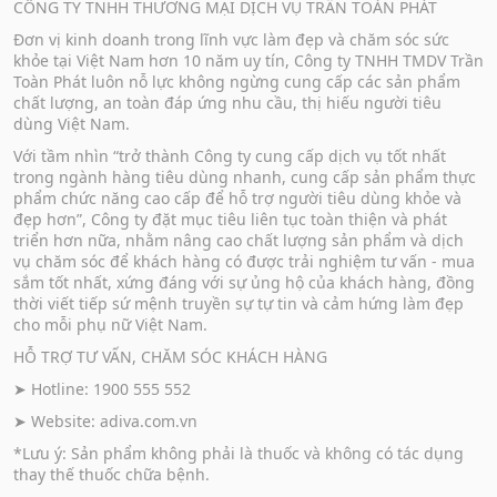
CÔNG TY TNHH THƯƠNG MẠI DỊCH VỤ TRẦN TOÀN PHÁT
30nm, giúp dễ dàng thẩm thấu vào dạ dày.
2. MÀNG BAO MICELL bảo vệ các phân tử Curcumin
Đơn vị kinh doanh trong lĩnh vực làm đẹp và chăm sóc sức
khỏe tại Việt Nam hơn 10 năm uy tín, Công ty TNHH TMDV Trần
không bị đào thải bởi dịch vị dạ dày và chuyển hóa
Toàn Phát luôn nỗ lực không ngừng cung cấp các sản phẩm
tại gan, tăng cường hiệu quả dược tính Curcumin.
chất lượng, an toàn đáp ứng nhu cầu, thị hiếu người tiêu
3. TINH CHẤT DẠNG LỎNG CÔ ĐẶC, 1 viên Nghệ
dùng Việt Nam.
Micell Adiva tương đương với 5,5 Kg Nghệ tươi.
Với tầm nhìn “trở thành Công ty cung cấp dịch vụ tốt nhất
4. Vỏ viên nang chiết xuất từ thực vật, tăng khả
trong ngành hàng tiêu dùng nhanh, cung cấp sản phẩm thực
năng HẤP THỤ GẤP 185 LẦN tinh nghệ thông
phẩm chức năng cao cấp để hỗ trợ người tiêu dùng khỏe và
đẹp hơn”, Công ty đặt mục tiêu liên tục toàn thiện và phát
thường, hiệu quả kéo dài 24H
triển hơn nữa, nhằm nâng cao chất lượng sản phẩm và dịch
vụ chăm sóc để khách hàng có được trải nghiệm tư vấn - mua
sắm tốt nhất, xứng đáng với sự ủng hộ của khách hàng, đồng
thời viết tiếp sứ mệnh truyền sự tự tin và cảm hứng làm đẹp
THÀNH PHẦN SẢN PHẨM:
cho mỗi phụ nữ Việt Nam.
HỖ TRỢ TƯ VẤN, CHĂM SÓC KHÁCH HÀNG
Curcuminoid 43mg, Polyoxyetylen 80 (E433),
hydroxypropyl methyl cellulose (E464)
➤ Hotline: 1900 555 552
➤ Website:
adiva.com.vn
*Lưu ý: Sản phẩm không phải là thuốc và không có tác dụng
CÔNG DỤNG SẢN PHẨM:
thay thế thuốc chữa bệnh.