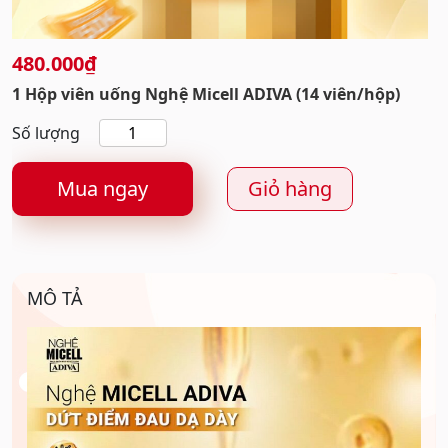
480.000
₫
1 Hộp viên uống Nghệ Micell ADIVA (14 viên/hộp)
1
Hộp
viên
Mua ngay
Giỏ hàng
uống
Nghệ
Micell
ADIVA
MÔ TẢ
(14
viên/hộp)
số
lượng