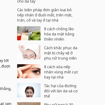
cho da tay
Các biện pháp đơn giản loại bỏ
nếp nhăn ở đuôi mắt, trên mặt,
trán, cổ và tay ở tại nhà
8 cách chống lão
hóa da mặt bằng
thiên nhiên
Cách khắc phục da
mặt bị chảy xệ ở
phụ nữ trung niên
y tới
,…được
8 cách xóa nếp
nhăn vùng mắt cực
hay tại nhà
Tác hại của đường
 thẳng,
đối với làn da và cơ
thể
hạt sen
Phụ nữ ngoài 30