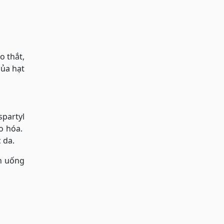
o thắt,
của hạt
partyl
ão hóa.
 da.
ăn uống