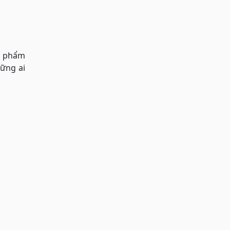
ực phẩm
hững ai