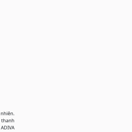
 nhiên.
i thanh
n ADIVA