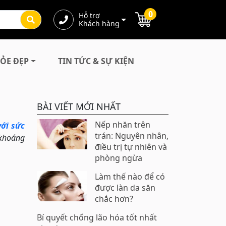
0
Hỗ trợ
Khách hàng
ỎE ĐẸP
TIN TỨC & SỰ KIỆN
BÀI VIẾT MỚI NHẤT
Nếp nhăn trên
ới sức
trán: Nguyên nhân,
 khoáng
điều trị tự nhiên và
phòng ngừa
Làm thế nào để có
được làn da săn
chắc hơn?
Bí quyết chống lão hóa tốt nhất