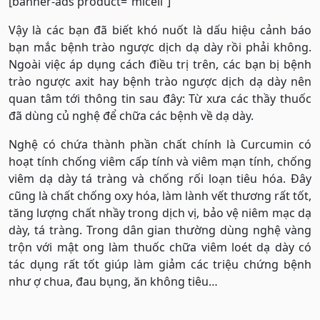
[banner-ads product=”micell”]
Vậy là các bạn đã biết khó nuốt là dấu hiệu cảnh báo
bạn mắc bệnh trào ngược dịch dạ dày rồi phải không.
Ngoài việc áp dụng cách điều trị trên, các bạn bị bệnh
trào ngược axit hay bệnh trào ngược dịch dạ dày nên
quan tâm tới thông tin sau đây: Từ xưa các thầy thuốc
đã dùng củ nghệ để chữa các bệnh về dạ dày.
Nghệ có chứa thành phần chất chính là Curcumin có
hoạt tính chống viêm cấp tính và viêm mạn tính, chống
viêm dạ dày tá tràng và chống rối loạn tiêu hóa. Đây
cũng là chất chống oxy hóa, làm lành vết thương rất tốt,
tăng lượng chất nhầy trong dịch vị, bảo vệ niêm mạc dạ
dày, tá tràng. Trong dân gian thường dùng nghệ vàng
trộn với mật ong làm thuốc chữa viêm loét dạ dày có
tác dụng rất tốt giúp làm giảm các triệu chứng bệnh
như ợ chua, đau bụng, ăn không tiêu…