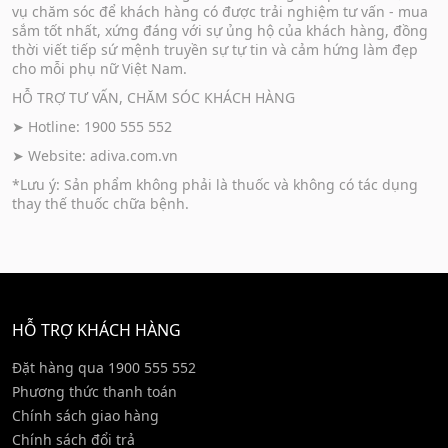
vụ chăm sóc để khách hàng có được trải nghiệm tư vấn - mua
sắm tốt nhất, xứng đáng với sự ủng hộ của khách hàng, đồng
thời viết tiếp sứ mệnh truyền sự tự tin và cảm hứng làm đẹp
cho mỗi phụ nữ Việt Nam.
HỖ TRỢ TƯ VẤN, CHĂM SÓC KHÁCH HÀNG
➤ Hotline: 1900 555 552
➤ Website:
adiva.com.vn
*Lưu ý: Sản phẩm không phải là thuốc và không có tác dụng
thay thế thuốc chữa bệnh.
HỖ TRỢ KHÁCH HÀNG
Đặt hàng qua 1900 555 552
Phương thức thanh toán
Chính sách giao hàng
Chính sách đổi trả