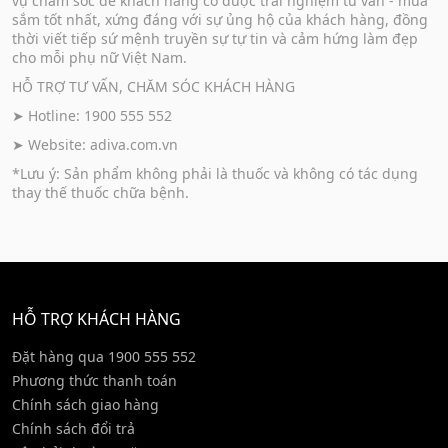
vụ chăm sóc để khách hàng có được trải nghiệm tư vấn - mua
sắm tốt nhất, xứng đáng với sự ủng hộ của khách hàng, đồng
thời viết tiếp sứ mệnh truyền sự tự tin và cảm hứng làm đẹp
cho mỗi phụ nữ Việt Nam.
HỖ TRỢ TƯ VẤN, CHĂM SÓC KHÁCH HÀNG
➤ Hotline: 1900 555 552
➤ Website:
adiva.com.vn
*Lưu ý: Sản phẩm không phải là thuốc và không có tác dụng
thay thế thuốc chữa bệnh.
HỖ TRỢ KHÁCH HÀNG
Đặt hàng qua 1900 555 552
Phương thức thanh toán
Chính sách giao hàng
Chính sách đổi trả