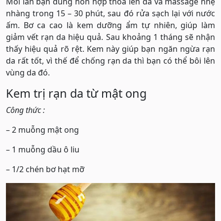
Mỗi lần bạn dùng hỗn hợp thoa lên da và massage nhẹ
nhàng trong 15 – 30 phút, sau đó rửa sạch lại với nước
ấm. Bơ ca cao là kem dưỡng ẩm tự nhiên, giúp làm
giảm vết rạn da hiệu quả. Sau khoảng 1 tháng sẽ nhận
thấy hiệu quả rõ rệt. Kem này giúp bạn ngăn ngừa rạn
da rất tốt, vì thế để chống rạn da thì bạn có thể bôi lên
vùng da đó.
Kem trị rạn da từ mật ong
Công thức :
– 2 muỗng mật ong
– 1 muỗng dầu ô liu
– 1/2 chén bơ hạt mỡ