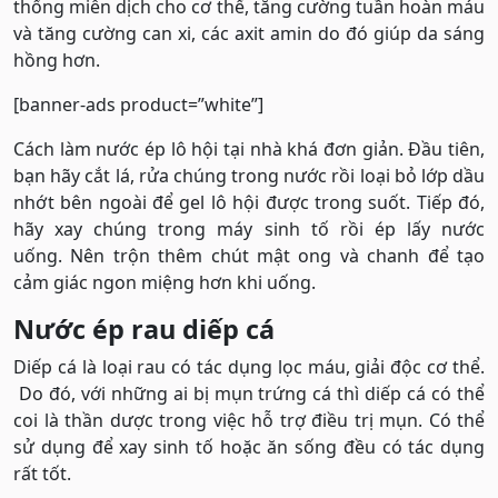
thống miễn dịch cho cơ thể, tăng cường tuần hoàn máu
và tăng cường can xi, các axit amin do đó giúp da sáng
hồng hơn.
[banner-ads product=”white”]
Cách làm nước ép lô hội tại nhà khá đơn giản. Đầu tiên,
bạn hãy cắt lá, rửa chúng trong nước rồi loại bỏ lớp dầu
nhớt bên ngoài để gel lô hội được trong suốt. Tiếp đó,
hãy xay chúng trong máy sinh tố rồi ép lấy nước
uống. Nên trộn thêm chút mật ong và chanh để tạo
cảm giác ngon miệng hơn khi uống.
Nước ép rau diếp cá
Diếp cá là loại rau có tác dụng lọc máu, giải độc cơ thể.
Do đó, với những ai bị mụn trứng cá thì diếp cá có thể
coi là thần dược trong việc hỗ trợ điều trị mụn. Có thể
sử dụng để xay sinh tố hoặc ăn sống đều có tác dụng
rất tốt.