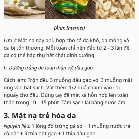
(Ảnh: Internet)
Lưu ý:
Mặt nạ này phù hợp cho cả da khô, da mỏng và
da bị tổn thương. Mỗi tuần chỉ nên đắp từ 2 – 3 lần để
da có thể hấp thụ hết chất dinh dưỡng.
b. Dưỡng trắng da toàn thân với dầu
gạo:
Cách làm: Trộn đều 3 muỗng dầu gạo với 3 muỗng mật
ong vào bát sạch. Vắt thêm 1/2 quả chanh vào rồi
nguấy cho đều. Dùng tay để mát xa hỗn hợp lên toàn
thân trong 10 – 15 phút. Tắm sạch lại bằng nước ấm.
3. Mặt nạ trẻ hóa da
Nguyên liệu:
1 lòng đỏ trứng gà so + 1 muỗng nước trà
cô đặc + 3 thìa bột gạo + 1 thìa dầu gạo.