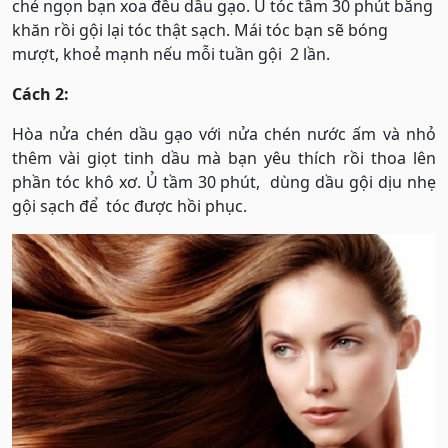
chẻ ngọn bạn xoa đều dầu gạo. Ủ tóc tầm 30 phút bằng
khăn rồi gội lại tóc thật sạch. Mái tóc bạn sẽ bóng
mượt, khoẻ mạnh nếu mỗi tuần gội 2 lần.
Cách 2:
Hòa nửa chén dầu gạo với nửa chén nước ấm và nhỏ
thêm vài giọt tinh dầu mà bạn yêu thích rồi thoa lên
phần tóc khô xơ. Ủ tầm 30 phút, dùng dầu gội dịu nhẹ
gội sạch để tóc được hồi phục.