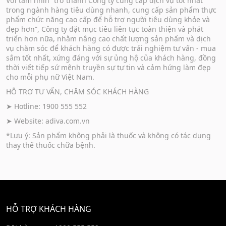
Với tầm nhìn “trở thành Công ty cung cấp dịch vụ tốt nhất
trong ngành hàng tiêu dùng nhanh, cung cấp sản phẩm thực
phẩm chức năng cao cấp để hỗ trợ người tiêu dùng khỏe và
đẹp hơn”, Công ty đặt mục tiêu liên tục toàn thiện và phát
triển hơn nữa, nhằm nâng cao chất lượng sản phẩm và dịch
vụ chăm sóc để khách hàng có được trải nghiệm tư vấn - mua
sắm tốt nhất, xứng đáng với sự ủng hộ của khách hàng, đồng
thời viết tiếp sứ mệnh truyền sự tự tin và cảm hứng làm đẹp
cho mỗi phụ nữ Việt Nam.
HỖ TRỢ TƯ VẤN, CHĂM SÓC KHÁCH HÀNG
➤ Hotline: 1900 555 552
➤ Website:
adiva.com.vn
*Lưu ý: Sản phẩm không phải là thuốc và không có tác dụng
thay thế thuốc chữa bệnh.
HỖ TRỢ KHÁCH HÀNG