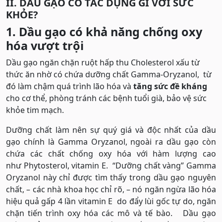
II. DẦU GẠO CÓ TÁC DỤNG GÌ VỚI SỨC
KHỎE?
1. Dầu gạo có khả năng chống oxy
hóa vượt trội
Dầu gạo ngăn chặn ruột hấp thu Cholesterol xấu từ
thức ăn nhờ có chứa dưỡng chất Gamma-Oryzanol, từ
đó làm chậm quá trình lão hóa và
tăng sức đề kháng
cho cơ thể, phòng tránh các bệnh tuổi già, bảo vệ sức
khỏe tim mạch.
Dưỡng chất làm nên sự quý giá và độc nhất của dầu
gạo chính là Gamma Oryzanol, ngoài ra dầu gạo còn
chứa các chất chống oxy hóa với hàm lượng cao
như Phytosterol, vitamin E. “Dưỡng chất vàng” Gamma
Oryzanol này chỉ được tìm thấy trong dầu gạo nguyên
chất, – các nhà khoa học chỉ rõ, – nó ngăn ngừa lão hóa
hiệu quả gấp 4 lần vitamin E do đẩy lùi gốc tự do, ngăn
chặn tiến trình oxy hóa các mô và tế bào. Dầu gạo