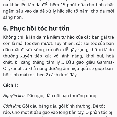
nạ khác lên làn da để thêm 15 phút nữa cho tinh chất
ngấm sâu vào da để xử lý hắc sắc tố nám, cho da mới
sáng hơn.
6. Phục hồi tóc hư tổn
Không chỉ là làn da mà niềm tự hào của các bạn gái trẻ
còn là mái tóc đen mượt. Tuy nhiên, các sợi tóc của bạn
dần mất đi sức sống, trở nên dễ gãy rụng, khô xơ là do
thường xuyên tiếp xúc với ánh nắng, khói bụi, hoá
chất, bị căng thẳng tâm lý…. Dầu gạo giàu Gamma-
Oryzanol có khả năng dưỡng ẩm hiệu quả sẽ giúp bạn
hồi sinh mái tóc theo 2 cách dưới đây:
Cách 1:
Nguyên liệu:
Dầu gạo, dầu gội bạn thường dùng.
Cách làm:
Gội đầu bằng dầu gội bình thường. Để tóc
ráo. Cho một ít dầu gạo vào lòng bàn tay. Ở phần tóc bị