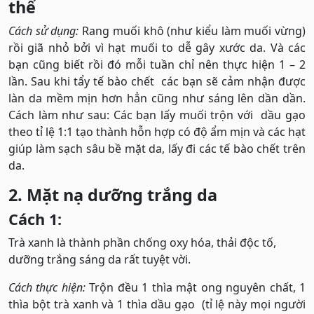
thể
Cách sử dụng:
Rang muối khô (như kiểu làm muối vừng)
rồi giã nhỏ bởi vì hạt muối to dễ gây xước da. Và các
bạn cũng biết rồi đó mỗi tuần chỉ nên thực hiện 1 – 2
lần. Sau khi tẩy tế bào chết các bạn sẽ cảm nhận được
làn da mềm mịn hơn hẳn cũng như sáng lên dần dần.
Cách làm như sau: Các bạn lấy muối trộn với dầu gạo
theo tỉ lệ 1:1 tạo thành hỗn hợp có độ ẩm mịn và các hạt
giúp làm sạch sâu bề mặt da, lấy đi các tế bào chết trên
da.
2. Mặt nạ dưỡng trắng da
Cách 1:
Trà xanh là thành phần chống oxy hóa, thải độc tố,
dưỡng trắng sáng da rất tuyệt vời.
Cách thực hiện:
Trộn đều 1 thìa mật ong nguyên chất, 1
thìa bột trà xanh và 1 thìa dầu gạo (tỉ lệ này mọi người