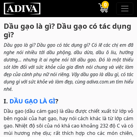
0
Dầu gạo là gì? Dầu gạo có tác dụng
gì?
Dầu gạo là gì? Dầu gạo có tác dụng gì? Có lẽ các chị em đã
nghe nói nhiều tới dầu phộng, dầu dừa, dầu ô liu, hướng
dương… nhưng ít ai nghe nói tới dầu gạo. Đó là một thiếu
sót lớn đối với sức khỏe của gia đình nói chung và việc làm
đẹp của cánh phụ nữ nói riêng. Vậy dầu gạo là dầu gì, có tác
dụng gì với sức khỏe và làm đẹp, cùng adiva.com.vn tìm hiểu
nhé.
I.
DẦU GẠO LÀ GÌ
?
Dầu gạo (dầu cám gạo) là dầu được chiết xuất từ lớp vỏ
bên ngoài của hạt gạo, hay nói cách khác là từ lớp cám
gạo. Nhiệt độ sôi của nó khá cao khoảng 232 độ C và có
mùi hương nhẹ dịu; rất thích hợp cho các món chiên,