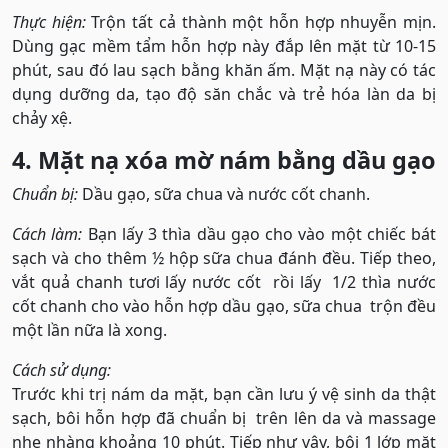
Thực hiện:
Trộn tất cả thành một hỗn hợp nhuyễn mịn.
Dùng gạc mềm tẩm hỗn hợp này đắp lên mặt từ 10-15
phút, sau đó lau sạch bằng khăn ấm. Mặt nạ này có tác
dụng dưỡng da, tạo độ săn chắc và trẻ hóa làn da bị
chảy xệ.
4. Mặt nạ xóa mờ nám bằng dầu gạo
Chuẩn bị:
Dầu gạo, sữa chua và nước cốt chanh.
Cách làm:
Bạn lấy 3 thìa dầu gạo cho vào một chiếc bát
sạch và cho thêm ½ hộp sữa chua đánh đều. Tiếp theo,
vắt quả chanh tươi lấy nước cốt rồi lấy 1/2 thìa nước
cốt chanh cho vào hỗn hợp dầu gạo, sữa chua trộn đều
một lần nữa là xong.
Cách sử dụng:
Trước khi trị nám da mặt, bạn cần lưu ý vệ sinh da thật
sạch, bôi hỗn hợp đã chuẩn bị trên lên da và massage
nhẹ nhàng khoảng 10 phút. Tiếp như vậy, bôi 1 lớp mặt