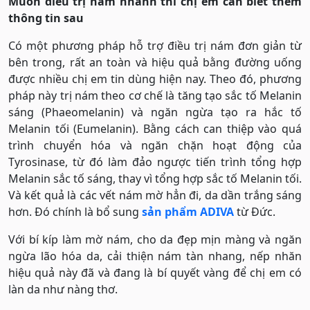
Muốn điều trị nám nhanh thì chị em cần biết thêm
thông tin sau
Có một phương pháp hỗ trợ điều trị nám đơn giản từ
bên trong, rất an toàn và hiệu quả bằng đường uống
được nhiều chị em tin dùng hiện nay. Theo đó, phương
pháp này trị nám theo cơ chế là tăng tạo sắc tố Melanin
sáng (Phaeomelanin) và ngăn ngừa tạo ra hắc tố
Melanin tối (Eumelanin). Bằng cách can thiệp vào quá
trình chuyển hóa và ngăn chặn hoạt động của
Tyrosinase, từ đó làm đảo ngược tiến trình tổng hợp
Melanin sắc tố sáng, thay vì tổng hợp sắc tố Melanin tối.
Và kết quả là các vết nám mờ hẳn đi, da dần trắng sáng
hơn. Đó chính là bổ sung
sản phẩm ADIVA
từ Đức.
Với bí kíp làm mờ nám, cho da đẹp mịn màng và ngăn
ngừa lão hóa da, cải thiện nám tàn nhang, nếp nhăn
hiệu quả này đã và đang là bí quyết vàng để chị em có
làn da như nàng thơ.