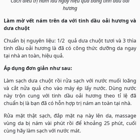
Cách điều trị nám lâu ngày hiệu quả bằng tinh dầu oải
hương
Làm mờ vết nám trên da với tinh dầu oải hương và
dưa chuột
Chuẩn bị nguyên liệu: 1/2 quả dưa chuột tươi và 3 thìa
tinh dầu oải hương là đã có công thức dưỡng da ngay
tại nhà an toàn, hiệu quả.
Áp dụng đơn giản như sau:
Làm sạch dưa chuột rồi rửa sạch với nước muối loãng
và cắt nửa quả cho vào máy ép lấy nước. Dùng nước
này trộn cung với tinh dầu oải hương theo tỉ lệ đã
chuẩn bị là bạn đã có hỗn hợp trị nám an toàn tại nhà.
Rửa mặt thật sạch, đắp mặt nạ này lên da, massage
vùng da bị nám vài phút rồi để khoảng 25 phút, cuối
cùng hãy làm sạch với nước mát.