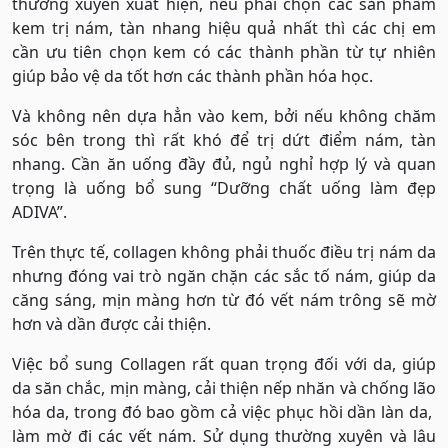
thường xuyên xuất hiện, nếu phải chọn các sản phẩm
kem trị nám, tàn nhang hiệu quả nhất thì các chị em
cần ưu tiên chọn kem có các thành phần từ tự nhiên
giúp bảo vệ da tốt hơn các thành phần hóa học.
Và không nên dựa hẳn vào kem, bởi nếu không chăm
sóc bên trong thì rất khó để trị dứt điểm nám, tàn
nhang. Cần ăn uống đầy đủ, ngủ nghỉ hợp lý và quan
trọng là uống bổ sung “Dưỡng chất uống làm đẹp
ADIVA”.
Trên thực tế, collagen không phải thuốc điều trị nám da
nhưng đóng vai trò ngăn chặn các sắc tố nám, giúp da
căng sáng, mịn màng hơn từ đó vết nám trông sẽ mờ
hơn và dần được cải thiện.
Việc bổ sung Collagen rất quan trọng đối với da, giúp
da săn chắc, mịn màng, cải thiện nếp nhăn và chống lão
hóa da, trong đó bao gồm cả việc phục hồi dần làn da,
làm mờ đi các vết nám. Sử dụng thường xuyên và lâu