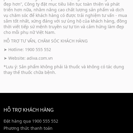
đẹp hơn”, Công ty đặt mục tiêu liên tục toàn thiện và phát
triển hơn nữa, nhằm nâng cao chất lượng sản phẩm và dịch
vụ chăm sóc để khách hàng có được trải nghiệm tư vấn - mua
sắm tốt nhất, xứng đáng với sự ủng hộ của khách hàng, đồng
thời viết tiếp sứ mệnh truyền sự tự tin và cảm hứng làm đẹp
cho mỗi phụ nữ Việt Nam.
HỖ TRỢ TƯ VẤN, CHĂM SÓC KHÁCH HÀNG
➤ Hotline: 1900 555 552
➤ Website:
adiva.com.vn
*Lưu ý: Sản phẩm không phải là thuốc và không có tác dụng
thay thế thuốc chữa bệnh.
HỖ TRỢ KHÁCH HÀNG
Đặt hàng qua 1900 555 552
Phương thức thanh toán