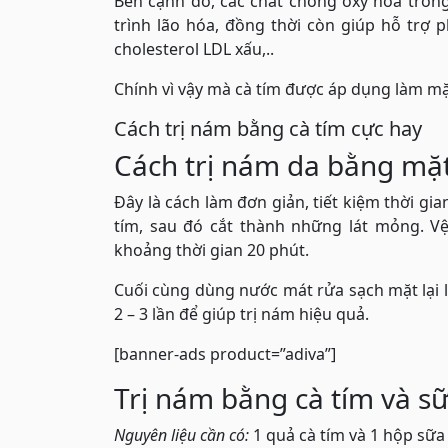
Bên cạnh đó, các chất chống oxy hóa trong 
trình lão hóa, đồng thời còn giúp hỗ trợ
cholesterol LDL xấu,..
Chính vì vậy mà cà tím được áp dụng làm m
Cách trị nám bằng cà tím cực hay
Cách trị nám da bằng mặt
Đây là cách làm đơn giản, tiết kiệm thời gi
tím, sau đó cắt thành những lát mỏng. Vệ
khoảng thời gian 20 phút.
Cuối cùng dùng nước mát rửa sạch mặt lại l
2 – 3 lần để giúp trị nám hiệu quả.
[banner-ads product=”adiva”]
Trị nám bằng cà tím và s
Nguyên liệu cần có:
1 quả cà tím và 1 hộp sữ