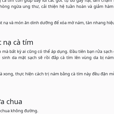
cà tím còn giúp đẩy lùi các gốc tự do gây hại, làm chậm 
 phòng ngừa ung thư, cải thiện hệ tuần hoàn và giảm hàm
ặt nạ và món ăn dinh dưỡng để xóa mờ nám, tàn nhang hiệ
 nạ cà tím
an mà bất kỳ ai cũng có thể áp dụng. Đầu tiên bạn rửa sạch
 sinh da mặt sạch sẽ rồi đắp cà tím lên vùng da bị nám
à xong, thực hiện cách trị nám bằng cà tím này đều đặn m
ữa chua
a chua không đường.