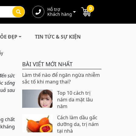
0
Hỗ trợ
Khách hàng
ỎE ĐẸP
TIN TỨC & SỰ KIỆN
ẩy
BÀI VIẾT MỚI NHẤT
Làm thế nào để ngăn ngừa nhiễm
đến sức
sắc tố khi mang thai?
ộc sống
quả sau
Top 10 cách trị
nám da mặt lâu
năm
Cách làm dầu gấc
ng chất
dưỡng da, trị nám
ề kháng
tại nhà