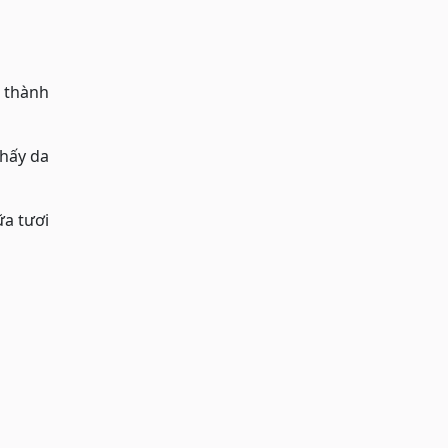
g thành
thấy da
ữa tươi