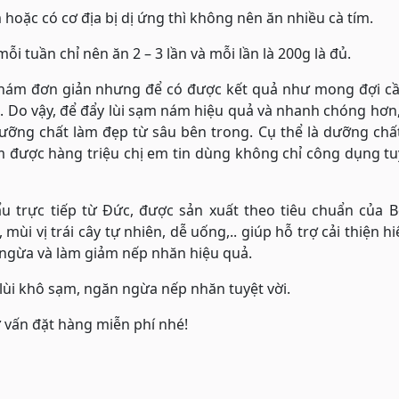
oặc có cơ địa bị dị ứng thì không nên ăn nhiều cà tím.
i tuần chỉ nên ăn 2 – 3 lần và mỗi lần là 200g là đủ.
 nám đơn giản nhưng để có được kết quả như mong đợi cầ
i. Do vậy, để đẩy lùi sạm nám hiệu quả và nhanh chóng hơn
dưỡng chất làm đẹp từ sâu bên trong. Cụ thể là dưỡng ch
 được hàng triệu chị em tin dùng không chỉ công dụng tu
 trực tiếp từ Đức, được sản xuất theo tiêu chuẩn của Bộ
i vị trái cây tự nhiên, dễ uống,.. giúp hỗ trợ cải thiện h
 ngừa và làm giảm nếp nhăn hiệu quả.
 lùi khô sạm, ngăn ngừa nếp nhăn tuyệt vời.
ư vấn đặt hàng miễn phí nhé!