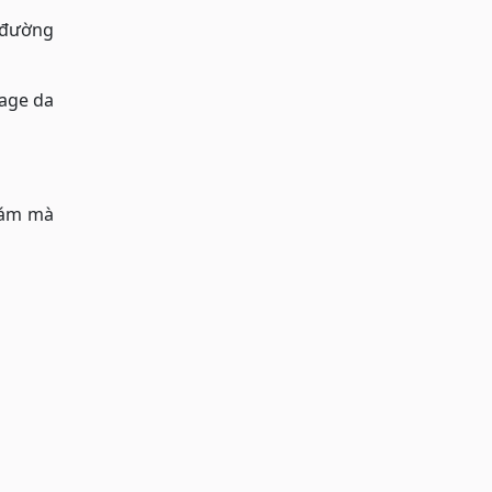
g đường
sage da
nám mà