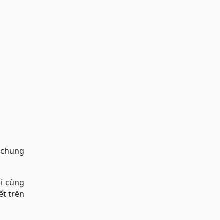
n chung
ối cùng
ết trên