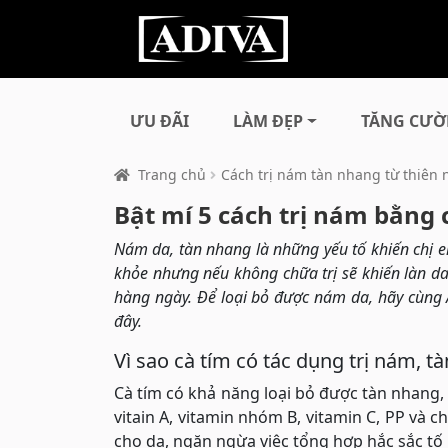
ƯU ĐÃI
LÀM ĐẸP
TĂNG CƯỜ
Trang chủ
Cách trị nám tàn nhang từ thiên 
Bật mí 5 cách trị nám bằng
Nám da, tàn nhang là những yếu tố khiến chị e
khỏe nhưng nếu không chữa trị sẽ khiến làn d
hàng ngày. Để loại bỏ được nám da, hãy cùng 
đây.
Vì sao cà tím có tác dụng trị nám, t
Cà tím có khả năng loại bỏ được tàn nhang
vitain A, vitamin nhóm B, vitamin C, PP và 
cho da, ngăn ngừa việc tổng hợp hắc sắc tố