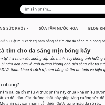
NG SỨC KHỎE
SỮA TẮM NƯỚC HOA
BLOG KH
nhiên
Bật mí 5 cách trị nám bằng cà tím cho da sáng mịn bóng b
 cà tím cho da sáng mịn bóng bẩy
m tự ti vì nhan sắc xuống cấp của mình. Tuy không ảnh hưởng 
a bị nám đen hơn và ảnh hưởng không nhỏ đến công việc và cu
ADIVA tham khảo 5 cách trị nám bằng cà tím an toàn và hiệu 
àn nhang?
, nám da, da xỉn màu vì thực phẩm này chứa khá nhiều dưỡ
chất xơ dồi dào. Các dưỡng chất này giúp tăng cường sức đ
 Melanin gây sạm nám, cải thiện được tone màu da rõ rệt.