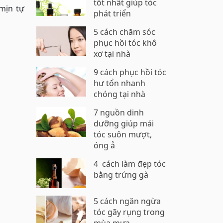
tốt nhất giúp tóc
 mịn tự
phát triển
5 cách chăm sóc
phục hồi tóc khô
xơ tại nhà
9 cách phục hồi tóc
hư tổn nhanh
chóng tại nhà
7 nguồn dinh
dưỡng giúp mái
tóc suôn mượt,
óng ả
4 cách làm đẹp tóc
bằng trứng gà
5 cách ngăn ngừa
tóc gãy rụng trong