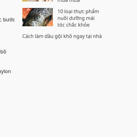
mùa mưa
10 loại thực phẩm
nuôi dưỡng mái
c bước
tóc chắc khỏe
Cách làm dầu gội khô ngay tại nhà
 bồ
nylon