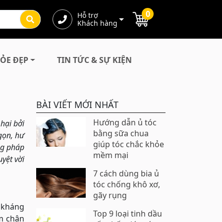
0
Hỗ trợ
Khách hàng
ỎE ĐẸP
TIN TỨC & SỰ KIỆN
BÀI VIẾT MỚI NHẤT
Hướng dẫn ủ tóc
hại bởi
bằng sữa chua
gọn, hư
giúp tóc chắc khỏe
ng pháp
mềm mại
yệt vời
7 cách dùng bia ủ
tóc chống khô xơ,
gãy rụng
p kháng
Top 9 loại tinh dầu
ấm chân