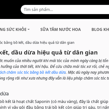
NG SỨC KHỎE
SỮA TẮM NƯỚC HOA
BLOG KH
óc bằng bồ kết, dầu dừa hiệu quả từ dân gian
kết, dầu dừa hiệu quả từ dân gian
 muốn của nhiều người khi mái tóc của mình ngày càng bị tổn 
ưởng của thời tiết, khí hậu. Để cứu chữa mái tóc xơ rối, chẻ n
ách chăm sóc tóc bằng bồ kết dầu dừa
. Mặc dù ngày nay phươ
ông rộng rãi như xưa nhưng đây vẫn là liệu pháp chăm sóc tóc tu
 dừa
ồ kết là hoạt chất Saponin (có màu vàng), đây là chất giú
hính vì vậy gội đầu bằng trái bồ kết còn giúp trị gàu, trị n