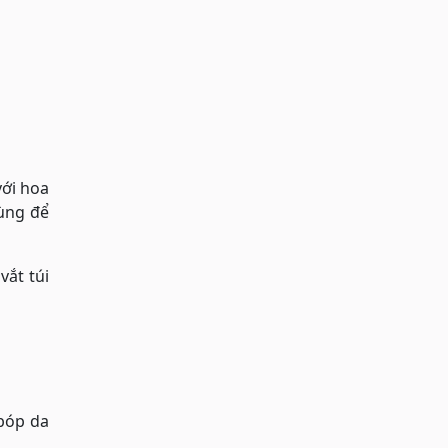
với hoa
cùng để
vắt túi
 bóp da