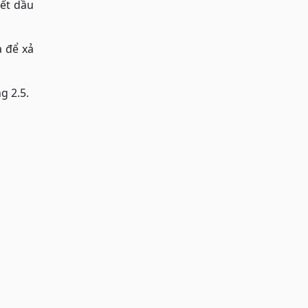
bết dầu
 để xả
g 2.5.