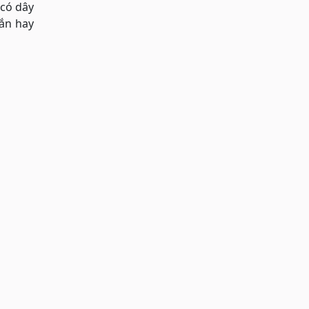
 có dây
gắn hay