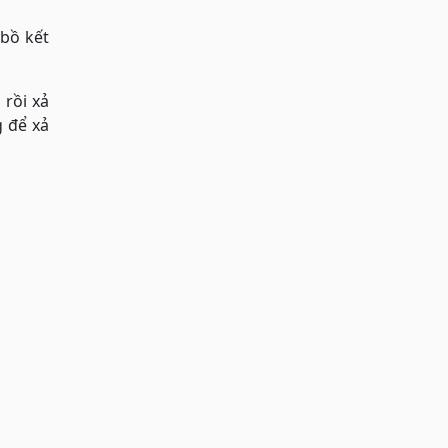
 bồ kết
 rồi xả
g để xả