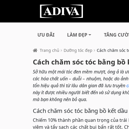
ƯU ĐÃI
LÀM ĐẸP
TĂNG CƯỜ
Trang chủ
Dưỡng tóc đẹp
Cách chăm sóc t
Cách chăm sóc tóc bằng bồ 
Sở hữu một mái tóc đen mềm mượt, óng ả là ước
các hóa chất uốn – duỗi – nhuộm, hoặc do ảnh h
tổn hiệu quả thì từ lâu dân gian đã lưu truyền
c
này ít được nhiều người biết đến và sử dụng kh
mà bạn không nên bỏ qua.
Cách chăm sóc tóc bằng bồ kết dầu
Chiếm 10% thành phần quan trọng của trái b
viêm và tẩy sạch các chất bụi bẩn rất tốt. C