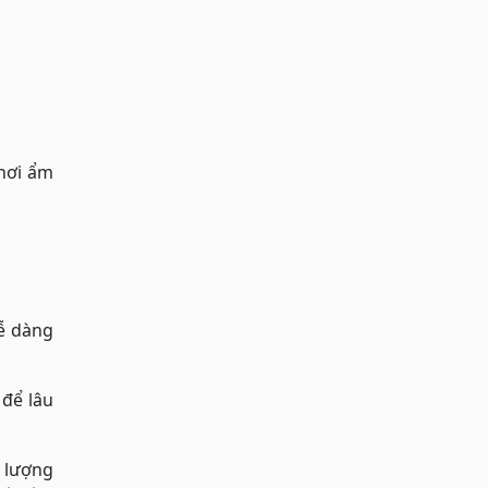
 hơi ẩm
dễ dàng
 để lâu
i lượng