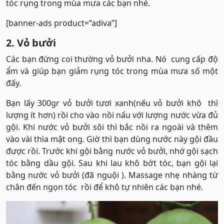
tóc rụng trong mùa mưa các bạn nhé.
[banner-ads product=”adiva”]
2. Vỏ bưởi
Các bạn đừng coi thường vỏ bưởi nha. Nó cung cấp độ
ẩm và giúp bạn giảm rụng tóc trong mùa mưa số một
đấy.
Bạn lấy 300gr vỏ bưởi tươi xanh(nếu vỏ bưởi khô thì
lượng ít hơn) rồi cho vào nồi nấu với lượng nước vừa đủ
gội. Khi nước vỏ bưởi sôi thì bắc nồi ra ngoài và thêm
vào vài thìa mật ong. Giờ thì bạn dùng nước này gội đầu
được rồi. Trước khi gội bằng nước vỏ bưởi, nhớ gội sạch
tóc bằng dầu gội. Sau khi lau khô bớt tóc, bạn gội lại
bằng nước vỏ bưởi (đã nguội ). Massage nhẹ nhàng từ
chân đến ngọn tóc rồi để khô tự nhiên các bạn nhé.