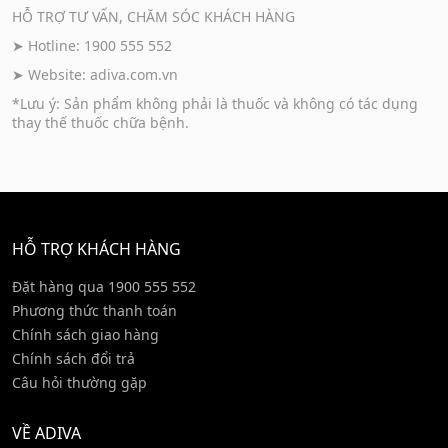
HỖ TRỢ TƯ VẤN, CHĂM SÓC KHÁCH HÀNG
➤ Hotline: 1900 555 552
➤ Website:
adiva.com.vn
*Lưu ý: Sản phẩm không phải là thuốc và không có tác dụng
thay thế thuốc chữa bệnh.
HỖ TRỢ KHÁCH HÀNG
Đặt hàng qua 1900 555 552
Phương thức thanh toán
Chính sách giao hàng
Chính sách đổi trả
Câu hỏi thường gặp
VỀ ADIVA