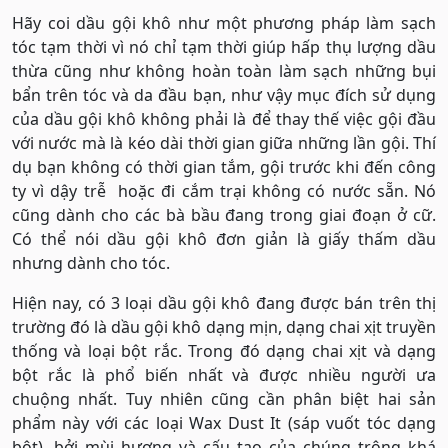
Hãy coi dầu gội khô như một phương pháp làm sạch
tóc tạm thời vì nó chỉ tạm thời giúp hấp thụ lượng dầu
thừa cũng như không hoàn toàn làm sạch những bụi
bẩn trên tóc và da đầu bạn, như vậy mục đích sử dụng
của dầu gội khô không phải là để thay thế việc gội đầu
với nước mà là kéo dài thời gian giữa những lần gội. Thí
dụ bạn không có thời gian tắm, gội trước khi đến công
ty vì dậy trễ hoặc đi cắm trại không có nước sẵn. Nó
cũng dành cho các bà bầu đang trong giai đoạn ở cữ.
Có thể nói dầu gội khô đơn giản là giấy thấm dầu
nhưng dành cho tóc.
Hiện nay, có 3 loại dầu gội khô đang được bán trên thị
trường đó là dầu gội khô dạng mịn, dạng chai xịt truyền
thống và loại bột rắc. Trong đó dạng chai xịt và dạng
bột rắc là phổ biến nhất và được nhiều người ưa
chuộng nhất. Tuy nhiên cũng cần phân biệt hai sản
phẩm này với các loại Wax Dust It (sáp vuốt tóc dạng
bột), bởi mùi hương và cấu tạo của chúng trông khá