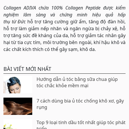
Collagen ADIVA chứ
a 100% Collagen Peptide
đượ
c kiể
m
nghiệ
m l
â
m s
à
ng v
à
chứ
ng minh hiệ
u quả
hấ
p
thụ
từ
Đứ
c
hỗ trợ tăng cường giữ ẩm, tăng độ đàn hồi,
hỗ trợ làm giảm nếp nhăn và ngăn ngừa bị chảy xệ, hỗ
trợ tăng sức đề kháng của da, hỗ trợ giảm tác nhân gây
hại từ tia cực tím, môi trường bên ngoài, khí hậu khô và
các chất kích thích có thể gây sạm, khô da.
BÀI VIẾT MỚI NHẤT
Hướng dẫn ủ tóc bằng sữa chua giúp
tóc chắc khỏe mềm mại
7 cách dùng bia ủ tóc chống khô xơ, gãy
rụng
Top 9 loại tinh dầu tốt nhất giúp tóc phát
triển