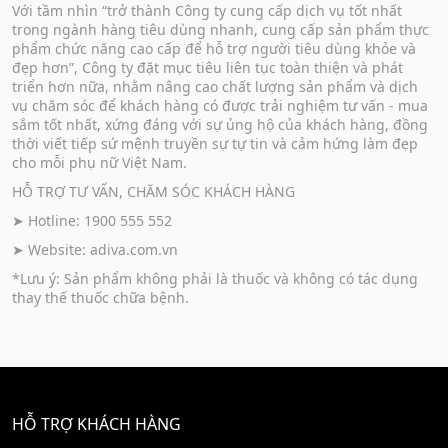
Với tầm nhìn “trở thành Công ty cung cấp dịch vụ tốt nhất
trong ngành hàng tiêu dùng nhanh, cung cấp sản phẩm thực
phẩm chức năng cao cấp để hỗ trợ người tiêu dùng khỏe và
đẹp hơn”, Công ty đặt mục tiêu liên tục toàn thiện và phát
triển hơn nữa, nhằm nâng cao chất lượng sản phẩm và dịch
vụ chăm sóc để khách hàng có được trải nghiệm tư vấn - mua
sắm tốt nhất, xứng đáng với sự ủng hộ của khách hàng, đồng
thời viết tiếp sứ mệnh truyền sự tự tin và cảm hứng làm đẹp
cho mỗi phụ nữ Việt Nam.
HỖ TRỢ TƯ VẤN, CHĂM SÓC KHÁCH HÀNG
➤ Hotline: 1900 555 552
➤ Website:
adiva.com.vn
*Lưu ý: Sản phẩm không phải là thuốc và không có tác dụng
thay thế thuốc chữa bệnh.
HỖ TRỢ KHÁCH HÀNG