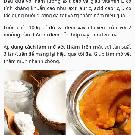
Dầu dừa với hàm lượng axit béo và giàu vitamin E có
tính kháng khuẩn cao như axit lauric, acid capric,… có
tác dụng nuôi dưỡng da tốt và trị thâm nám hiệu quả.
Luộc chín 100g bí đỏ và đem xay nhuyễn trộn với 2
muỗng dầu dừa rồi đem hỗn hợp này thoa lên mặt.
Áp dụng
cách làm mờ vết thâm trên mặt
với tần suất
3 lần/tuần để mang lại hiệu quả tối đa. Giúp làm mờ vết
thâm mụn nhanh chóng.