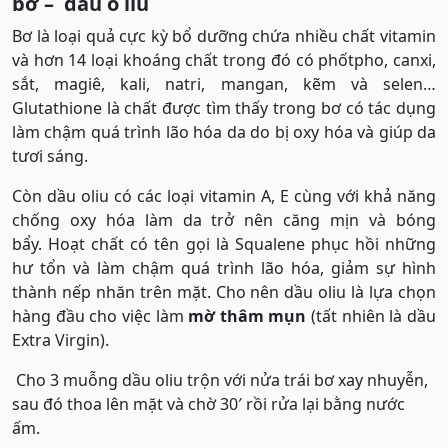
bơ – dầu ô liu
Bơ là loại quả cực kỳ bổ dưỡng chứa nhiều chất vitamin
và hơn 14 loại khoáng chất trong đó có phốtpho, canxi,
sắt, magiê, kali, natri, mangan, kẽm và selen…
Glutathione là chất được tìm thấy trong bơ có tác dụng
làm chậm quá trình lão hóa da do bị oxy hóa và giúp da
tươi sáng.
Còn dầu oliu có các loại vitamin A, E cùng với khả năng
chống oxy hóa làm da trở nên căng mịn và bóng
bẩy. Hoạt chất có tên gọi là Squalene phục hồi những
hư tổn và làm chậm quá trình lão hóa, giảm sự hình
thành nếp nhăn trên mặt. Cho nên dầu oliu là lựa chọn
hàng đầu cho việc làm
mờ thâm mụn
(tất nhiên là dầu
Extra Virgin).
Cho 3 muỗng dầu oliu trộn với nửa trái bơ xay nhuyễn,
sau đó thoa lên mặt và chờ 30′ rồi rửa lại bằng nước
ấm.