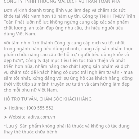
CÔNG TY TNHH THƯƠNG MẠI DỊCH VỤ TRẦN TOÀN PHÁT
Đơn vị kinh doanh trong lĩnh vực làm đẹp và chăm sóc sức
khỏe tại Việt Nam hơn 10 năm uy tín, Công ty TNHH TMDV Trần
Toàn Phát luôn nỗ lực không ngừng cung cấp các sản phẩm
chất lượng, an toàn đáp ứng nhu cầu, thị hiếu người tiêu
dùng Việt Nam.
Với tầm nhìn “trở thành Công ty cung cấp dịch vụ tốt nhất
trong ngành hàng tiêu dùng nhanh, cung cấp sản phẩm thực
phẩm chức năng cao cấp để hỗ trợ người tiêu dùng khỏe và
đẹp hơn”, Công ty đặt mục tiêu liên tục toàn thiện và phát
triển hơn nữa, nhằm nâng cao chất lượng sản phẩm và dịch
vụ chăm sóc để khách hàng có được trải nghiệm tư vấn - mua
sắm tốt nhất, xứng đáng với sự ủng hộ của khách hàng, đồng
thời viết tiếp sứ mệnh truyền sự tự tin và cảm hứng làm đẹp
cho mỗi phụ nữ Việt Nam.
HỖ TRỢ TƯ VẤN, CHĂM SÓC KHÁCH HÀNG
➤ Hotline: 1900 555 552
➤ Website:
adiva.com.vn
*Lưu ý: Sản phẩm không phải là thuốc và không có tác dụng
thay thế thuốc chữa bệnh.