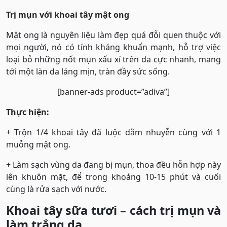
Trị mụn với khoai tây mật ong
Mật ong là nguyên liệu làm đẹp quá đỗi quen thuộc với
mọi người, nó có tính kháng khuẩn mạnh, hỗ trợ việc
loại bỏ những nốt mụn xấu xí trên da cực nhanh, mang
tới một làn da láng mịn, tràn đầy sức sống.
[banner-ads product=”adiva”]
Thực hiện:
+ Trộn 1/4 khoai tây đã luộc dằm nhuyễn cùng với 1
muỗng mật ong.
+ Làm sạch vùng da đang bị mụn, thoa đều hỗn hợp này
lên khuôn mặt, để trong khoảng 10-15 phút và cuối
cùng là rửa sạch với nước.
Khoai tây sữa tươi – cách trị mụn và
làm trắng da