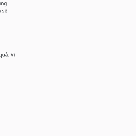
úng
m sẽ
quả. Vì