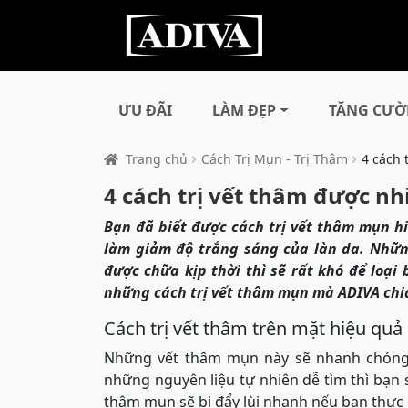
ƯU ĐÃI
LÀM ĐẸP
TĂNG CƯỜ
Trang chủ
Cách Trị Mụn - Trị Thâm
4 cách 
4 cách trị vết thâm được n
Bạn đã biết được cách trị vết thâm mụn h
làm giảm độ trắng sáng của làn da. Nhữn
được chữa kịp thời thì sẽ rất khó để loạ
những cách trị vết thâm mụn mà ADIVA chia
Cách trị vết thâm trên mặt hiệu quả
Những vết thâm mụn này sẽ nhanh chóng 
những nguyên liệu tự nhiên dễ tìm thì bạn s
thâm mụn sẽ bị đẩy lùi nhanh nếu bạn thực h