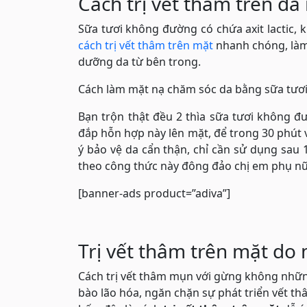
Cách trị vết thâm trên d
Sữa tươi không đường có chứa axit lactic, 
cách trị vết thâm trên mặt
nhanh chóng, làm 
dưỡng da từ bên trong.
Cách làm mặt nạ chăm sóc da bằng sữa tươ
Bạn trộn thật đều 2 thìa sữa tươi không đ
đắp hỗn hợp này lên mặt, để trong 30 phút v
ý bảo vệ da cẩn thận, chỉ cần sử dụng sau 
theo công thức này đông đảo chị em phụ nữ 
[banner-ads product=”adiva”]
Trị vết thâm trên mặt do 
Cách trị vết thâm mụn với gừng không những
bào lão hóa, ngăn chặn sự phát triển vết th