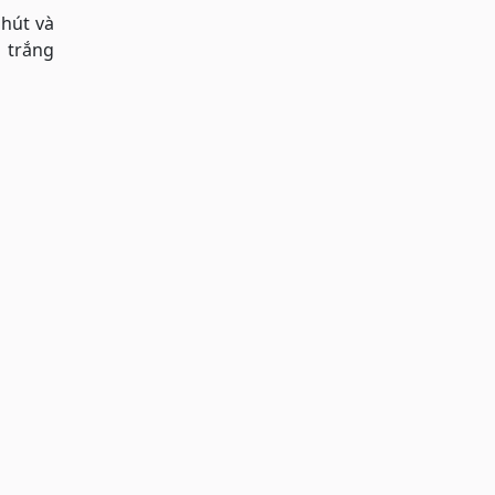
phút và
 trắng