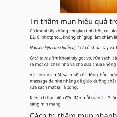
Trị thâm mụn hiệu quả tro
Củ khoai tây không chỉ giàu tinh bột, cellu
B2, C, photpho,.. không chỉ giúp làm chậm 
Nguyên liệu cần chuẩn bị:
1/2 củ khoai tây và
Cách thực hiện:
Khoai tây gọt vỏ, rửa sạch, c
ra một cái chén nhỏ và cho sữa chua không
Vệ sinh da mặt sạch sẽ rồi dùng hỗn hợp
massage da nhẹ nhàng để giúp dưỡng chất 
rửa sạch mặt lại là xong.
Kiên trì thực hiện đều đặn mỗi tuần 2 – 3
sáng mịn màng.
Cách trị thâm mụn nhanh