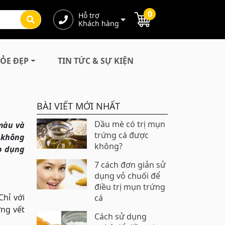
0
Hỗ trợ
Khách hàng
ỎE ĐẸP
TIN TỨC & SỰ KIỆN
BÀI VIẾT MỚI NHẤT
Dầu mè có trị mụn
màu và
trứng cá được
 không
không?
áp dụng
7 cách đơn giản sử
dụng vỏ chuối để
điều trị mụn trứng
hỉ với
cá
ững vết
Cách sử dụng