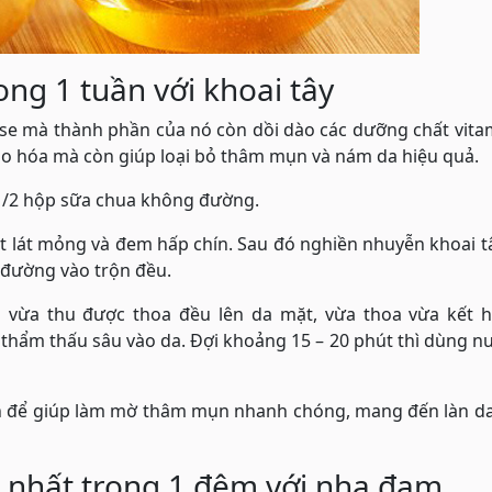
ng 1 tuần với khoai tây
lose mà thành phần của nó còn dồi dào các dưỡng chất vita
lão hóa mà còn giúp loại bỏ thâm mụn và nám da hiệu quả.
 1/2 hộp sữa chua không đường.
ắt lát mỏng và đem hấp chín. Sau đó nghiền nhuyễn khoai t
 đường vào trộn đều.
 vừa thu được thoa đều lên da mặt, vừa thoa vừa kết h
thẩm thấu sâu vào da. Đợi khoảng 15 – 20 phút thì dùng 
 lần để giúp làm mờ thâm mụn nhanh chóng, mang đến làn d
 nhất trong 1 đêm với nha đam