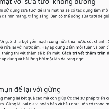
a mặt với sữa tươi không đường
khi sử dụng sữa tươi để làm mặt nạ sẽ có tác dụng làm mờ 
da mịn màng, trắng sáng. Bạn có thể uống sữa tươi để gi
i
ường, 2 thìa bột yến mạch cùng nửa thìa nước cốt chanh.
à rửa lại với nước ấm. Hãy áp dụng 2 lần mỗi tuần và bạn 
1 tháng thì vết thâm sẽ biến mất.
Cách trị vết thâm trên 
áp dung và hài lòng bởi một làn da rang ngời.
mụn để lại với gừng
 mang lại kết quả cao mà còn giúp ức chế sự pháp triển c
âm. Gừng là loại gia vị hoàn hảo và hầu như luôn có trong m