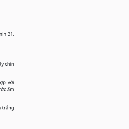
min B1,
ây chín
ợp với
nước ấm
a trắng