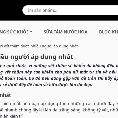
NG SỨC KHỎE
SỮA TẮM NƯỚC HOA
BLOG KH
trị vết thâm được nhiều người áp dụng nhất
hiều người áp dụng nhất
iệu quả chưa, vì những vết thâm sẽ khiến da không đều 
g vết thâm này còn khiến cho phụ nữ mất tự tin và nếu
i bỏ hoàn toàn. Do đó nếu đang gặp vấn đề trên thì hãy 
 sẻ dưới đây để luôn sở hữu được làn da đẹp.
 nhất
biến mất nếu bạn áp dụng theo những cách dưới đây. C
ẽ nhanh chóng lấy lại làn da trắng sáng, không tỳ vết, nh
iện kiên trì.