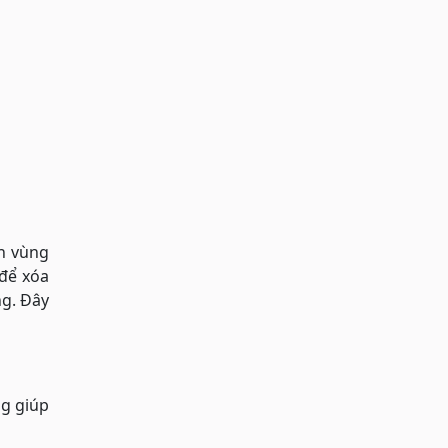
ên vùng
 để xóa
ng. Đây
ng giúp