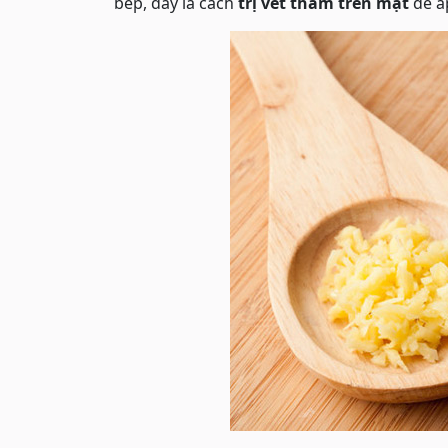
bếp, đây là cách
trị vết thâm trên mặt
dễ áp