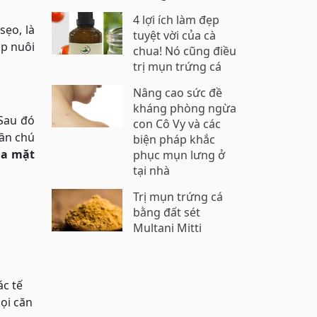
4 lợi ích làm đẹp
sẹo, là
tuyệt vời của cà
úp nuôi
chua! Nó cũng điều
trị mụn trứng cá
Nâng cao sức đề
kháng phòng ngừa
 Sau đó
con Cô Vy và các
cần chú
biện pháp khắc
da mặt
phục mụn lưng ở
tại nhà
Trị mụn trứng cá
bằng đất sét
Multani Mitti
ác tế
ọi căn