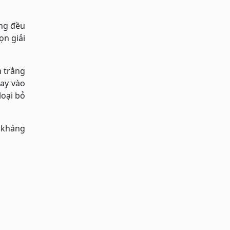
áng đều
ọn giải
m trắng
hay vào
loại bỏ
ề kháng