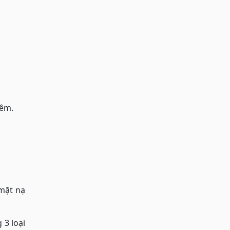
đêm.
 mặt nạ
 3 loại