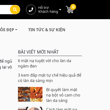
0
Hỗ trợ
Khách hàng
ỎE ĐẸP
TIN TỨC & SỰ KIỆN
BÀI VIẾT MỚI NHẤT
6 mặt nạ tuyệt vời cho làn da
để ngủ
ngăm đen
 lại vô
3 kem đắp mặt tự chế hiệu quả để
có làn da sáng mịn
Bí quyết làm mặt
nạ bột vỏ cam cho
làn da sáng
Cách làm mặt nạ