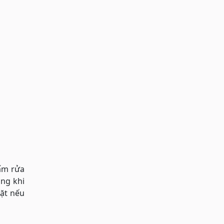
 ấm rửa
ong khi
mặt nếu