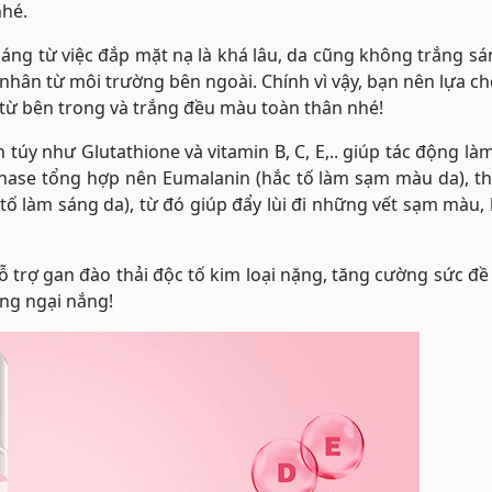
nhé.
sáng từ việc đắp mặt nạ là khá lâu, da cũng không trắng s
 nhân từ môi trường bên ngoài. Chính vì vậy, bạn nên lựa ch
từ bên trong và trắng đều màu toàn thân nhé!
úy như Glutathione và vitamin B, C, E,.. giúp tác động là
ynase tổng hợp nên Eumalanin (hắc tố làm sạm màu da), t
tố làm sáng da), từ đó giúp đẩy lùi đi những vết sạm màu, 
 trợ gan đào thải độc tố kim loại nặng, tăng cường sức đ
ng ngại nắng!