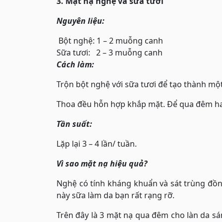
3. Mặt nạ nghệ và sữa tươi
Nguyên liệu:
Bột nghệ: 1 – 2 muỗng canh
Sữa tươi: 2 – 3 muỗng canh
Cách làm:
Trộn bột nghệ với sữa tươi để tạo thành mộ
Thoa đều hỗn hợp khắp mặt. Để qua đêm ha
Tần suất:
Lặp lại 3 – 4 lần/ tuần.
Vì sao mặt nạ hiệu quả?
Nghệ có tính kháng khuẩn và sát trùng đồn
này sữa làm da bạn rất rạng rỡ.
Trên đây là 3 mặt nạ qua đêm cho làn da sán