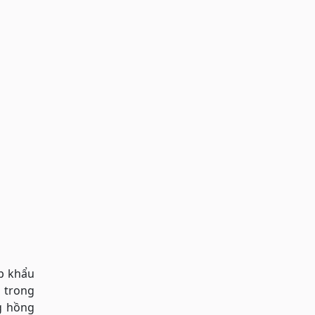
ập khẩu
n trong
g hồng