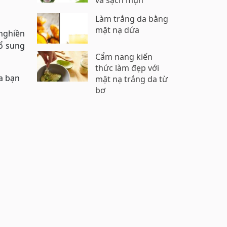
và sạch mụn
Làm trắng da bằng
mặt nạ dứa
 nghiền
bổ sung
Cẩm nang kiến
thức làm đẹp với
a bạn
mặt nạ trắng da từ
bơ