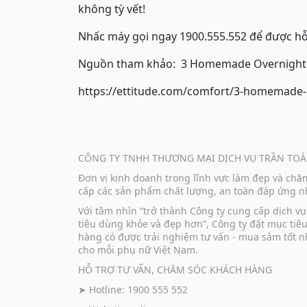
không tỳ vết!
Nhấc máy gọi ngay 1900.555.552 để được hỗ
Nguồn tham khảo: 3 Homemade Overnight F
https://ettitude.com/comfort/3-homemade-o
CÔNG TY TNHH THƯƠNG MẠI DỊCH VỤ TRẦN TOÀ
Đơn vị kinh doanh trong lĩnh vực làm đẹp và ch
cấp các sản phẩm chất lượng, an toàn đáp ứng nh
Với tầm nhìn “trở thành Công ty cung cấp dịch 
tiêu dùng khỏe và đẹp hơn”, Công ty đặt mục tiê
hàng có được trải nghiệm tư vấn - mua sắm tốt n
cho mỗi phụ nữ Việt Nam.
HỖ TRỢ TƯ VẤN, CHĂM SÓC KHÁCH HÀNG
➤ Hotline: 1900 555 552