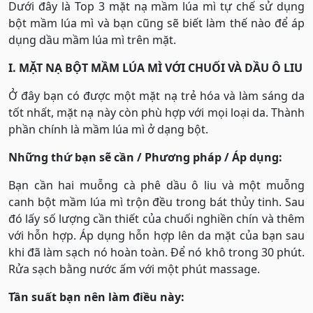
Dưới đây là Top 3 mặt nạ mầm lúa mì tự chế sử dụng
bột mầm lúa mì và bạn cũng sẽ biết làm thế nào để áp
dụng dầu mầm lúa mì trên mặt.
I. MẶT NẠ BỘT MẦM LÚA MÌ VỚI CHUỐI VÀ DẦU Ô LIU
Ở đây bạn có được một mặt nạ trẻ hóa và làm sáng da
tốt nhất, mặt nạ này còn phù hợp với mọi loại da. Thành
phần chính là mầm lúa mì ở dạng bột.
Những thứ bạn sẽ cần / Phương pháp / Áp dụng:
Bạn cần hai muỗng cà phê dầu ô liu và một muỗng
canh bột mầm lúa mì trộn đều trong bát thủy tinh. Sau
đó lấy số lượng cần thiết của chuối nghiền chín và thêm
với hỗn hợp. Áp dụng hỗn hợp lên da mặt của bạn sau
khi đã làm sạch nó hoàn toàn. Để nó khô trong 30 phút.
Rửa sạch bằng nước ấm với một phút massage.
Tần suất bạn nên làm điều này: