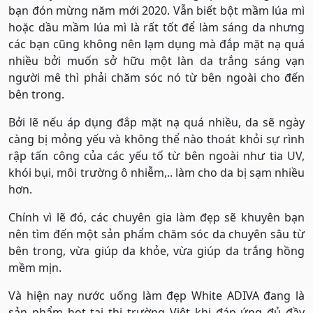
bạn đón mừng năm mới 2020. Vẫn biết bột mầm lúa mì
hoặc dầu mầm lúa mì là rất tốt để làm sáng da nhưng
các bạn cũng không nên lạm dụng mà đắp mặt nạ quá
nhiều bởi muốn sở hữu một làn da trắng sáng vạn
người mê thì phải chăm sóc nó từ bên ngoài cho đến
bên trong.
Bởi lẽ nếu áp dụng đắp mặt nạ quá nhiều, da sẽ ngày
càng bị mỏng yếu và không thể nào thoát khỏi sự rình
rập tấn công của các yếu tố từ bên ngoài như tia UV,
khói bụi, môi trường ô nhiễm,.. làm cho da bị sạm nhiều
hơn.
Chính vì lẽ đó, các chuyên gia làm đẹp sẽ khuyên bạn
nên tìm đến một sản phẩm chăm sóc da chuyên sâu từ
bên trong, vừa giúp da khỏe, vừa giúp da trắng hồng
mềm mịn.
Và hiện nay nước uống làm đẹp White ADIVA đang là
sản phẩm hot tại thị trường Việt khi đáp ứng đủ đầy