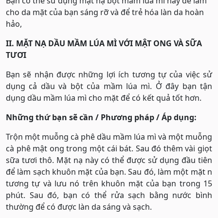
Bạn có thể sử dụng mặt nạ bột mầm lúa mì này để làm
cho da mặt của bạn sáng rỡ và để trẻ hóa làn da hoàn
hảo,
II. MẶT NẠ DẦU MẦM LÚA MÌ VỚI MẬT ONG VÀ SỮA
TƯƠI
Bạn sẽ nhận được những lợi ích tương tự của việc sử
dụng cả dầu và bột của mầm lúa mì. Ở đây bạn tận
dụng dầu mầm lúa mì cho mặt để có kết quả tốt hơn.
Những thứ bạn sẽ cần / Phương pháp / Áp dụng:
Trộn một muỗng cà phê dầu mầm lúa mì và một muỗng
cà phê mật ong trong một cái bát. Sau đó thêm vài giọt
sữa tươi thô. Mặt nạ này có thể được sử dụng đầu tiên
để làm sạch khuôn mặt của bạn. Sau đó, làm một mặt n
tương tự và lưu nó trên khuôn mặt của bạn trong 15
phút. Sau đó, bạn có thể rửa sạch bằng nước bình
thường để có được làn da sáng và sạch.