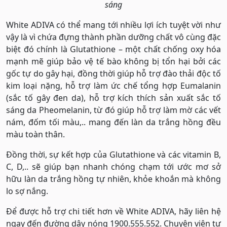
sáng
White ADIVA có thể mang tới nhiều lợi ích tuyệt vời như
vậy là vì chứa đựng thành phần dưỡng chất vô cùng đặc
biệt đó chính là Glutathione – một chất chống oxy hóa
mạnh mẽ giúp bảo vệ tế bào không bị tổn hại bởi các
gốc tự do gây hại, đồng thời giúp hỗ trợ đào thải độc tố
kim loại nặng, hỗ trợ làm ức chế tổng hợp Eumalanin
(sắc tố gây đen da), hỗ trợ kích thích sản xuất sắc tố
sáng da Pheomelanin, từ đó giúp hỗ trợ làm mờ các vết
nám, đốm tối màu,.. mang đến làn da trắng hồng đều
màu toàn thân.
Đồng thời, sự kết hợp của Glutathione và các vitamin B,
C, D,.. sẽ giúp bạn nhanh chóng chạm tới ước mơ sở
hữu làn da trắng hồng tự nhiên, khỏe khoắn mà không
lo sợ nắng.
Để được hỗ trợ chi tiết hơn về White ADIVA, hãy liên hệ
ngay đến đường dây nóng 1900.555.552. Chuyên viên tư