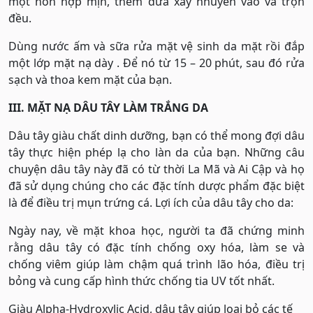
một hỗn hợp mịn, thêm dứa xay nhuyễn vào và trộn
đều.
Dùng nước ấm và sữa rửa mặt vệ sinh da mặt rồi đắp
một lớp mặt nạ dày . Để nó từ 15 – 20 phút, sau đó rửa
sạch và thoa kem mặt của bạn.
III. MẶT NẠ DÂU TÂY LÀM TRẮNG DA
Dâu tây giàu chất dinh dưỡng, bạn có thể mong đợi dâu
tây thực hiện phép lạ cho làn da của bạn. Những câu
chuyện dâu tây này đã có từ thời La Mã và Ai Cập và họ
đã sử dụng chúng cho các đặc tính dược phẩm đặc biệt
là để điều trị mụn trứng cá. Lợi ích của dâu tây cho da:
Ngày nay, về mặt khoa học, người ta đã chứng minh
rằng dâu tây có đặc tính chống oxy hóa, làm se và
chống viêm giúp làm chậm quá trình lão hóa, điều trị
bỏng và cung cấp hình thức chống tia UV tốt nhất.
Giàu Alpha-Hydroxylic Acid, dâu tây giúp loại bỏ các tế