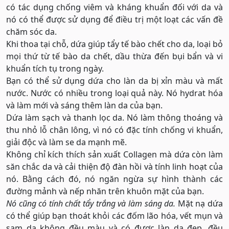
có tác dụng chống viêm và kháng khuẩn đối với da và
nó có thể được sử dụng để điều trị một loạt các vấn đề
chăm sóc da.
Khi thoa tại chỗ, dứa giúp tẩy tế bào chết cho da, loại bỏ
mọi thứ từ tế bào da chết, dầu thừa đến bụi bẩn và vi
khuẩn tích tụ trong ngày.
Bạn có thể sử dụng dứa cho làn da bị xỉn màu và mất
nước. Nước có nhiều trong loại quả này. Nó hydrat hóa
và làm mới và sáng thêm làn da của bạn.
Dứa làm sạch và thanh lọc da. Nó làm thông thoáng và
thu nhỏ lỗ chân lông, vì nó có đặc tính chống vi khuẩn,
giải độc và làm se da mạnh mẽ.
Không chỉ kích thích sản xuất Collagen mà dứa còn làm
săn chắc da và cải thiện độ đàn hồi và tính linh hoạt của
nó. Bằng cách đó, nó ngăn ngừa sự hình thành các
đường mảnh và nếp nhăn trên khuôn mặt của bạn.
Nó cũng có tính chất tẩy trắng và làm sáng da.
Mặt nạ dứa
có thể giúp bạn thoát khỏi các đốm lão hóa, vết mụn và
sạm da không đều màu và có được làn da đẹp, đều