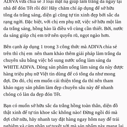
ADIVA vừa chia sẻ 3 loại mặt nạ giúp làm trắng da ngay tại
nhà để đón Tết rồi đó! Hãy chăm chỉ áp dụng để sở hữu
tông da trắng sáng, diện gì cũng tự tin xinh đẹp bởi sắc da
rạng ngời. Đặc biệt, với chị em phụ nữ, việc sở hữu một làn
da trắng sáng, hồng hào là điều vô cùng cần thiết. Bởi, nước
da sáng giúp chị em trở nên quyến rũ, ngọt ngào hơn.
Bên cạnh áp dụng 1 trong 3 công thức mà ADIVA chia sẻ
trên thì chị em nên tham khảo thêm giải pháp làm trắng da
chuyên sâu bằng việc bổ sung nước uống làm sáng da
WHITE ADIVA. Dòng sản phẩm uống làm sáng da này được
hàng triệu phụ nữ Việt tin dùng để có tông da như mong
đợi. Do đó, chị em muốn cải thiện tông da thì nên tham
khảo ngay sản phẩm làm đẹp chuyên sâu này để nhanh
chóng có làn da đẹp đón Tết.
Bạn có muốn sở hữu sắc da trắng hồng toàn thân, diện đồ
thật xinh để tự tin khoe sắc không nào! Đừng ngồi đó mà
đợi chờ nữa, hãy nhanh tay đặt hàng ngay hôm nay để trải
nghiệm và cảm nhận sự tuyệt vời mà sản phẩm này mang lại