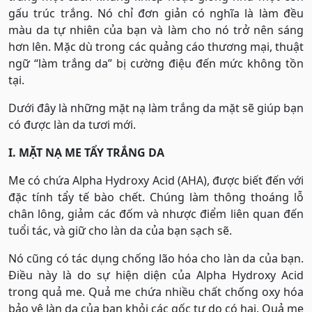
gấu trúc trắng. Nó chỉ đơn giản có nghĩa là làm đều
màu da tự nhiên của bạn và làm cho nó trở nên sáng
hơn lên. Mặc dù trong các quảng cáo thương mại, thuật
ngữ “làm trắng da” bị cường điệu đến mức không tồn
tại.
Dưới đây là những mặt nạ làm trắng da mặt sẽ giúp bạn
có được làn da tươi mới.
I. MẶT NẠ ME TẨY TRẮNG DA
Me có chứa Alpha Hydroxy Acid (AHA), được biết đến với
đặc tính tẩy tế bào chết. Chúng làm thông thoáng lỗ
chân lông, giảm các đốm và nhược điểm liên quan đến
tuổi tác, và giữ cho làn da của bạn sạch sẽ.
Nó cũng có tác dụng chống lão hóa cho làn da của bạn.
Điều này là do sự hiện diện của Alpha Hydroxy Acid
trong quả me. Quả me chứa nhiều chất chống oxy hóa
bảo vệ làn da của bạn khỏi các gốc tự do có hại. Quả me