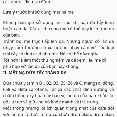
các nhược điểm và đốm.
Lưu ý
trước khi sử dụng mặt nạ me
Không bao giờ sử dụng me sau khi bạn đã tẩy lông
hoặc cạo da. Các acid trong me có thể gây kích ứng da
của bạn.
Tránh bôi me trực tiếp lên da. Những người có làn da
nhạy cảm thường có xu hướng nhạy cảm với các loại
trái cây có tính acid như me. Nó có thể gây ngứa.
Tốt hơn là làm một thử nghiệm vá để xem liệu me có
phù hợp với làn da của bạn hay không.
II. MẶT NẠ DỨA TẨY TRẮNG DA
Dứa chứa vitamin B1, B2, B3, B5, B6 và C, mangan, đồng,
kali và Beta-Carotene. Tất cả các chất dinh dưỡng và
chất chống oxy hóa này bảo vệ làn da của bạn khỏi các
gốc tự do và giữ cho nó khỏe mạnh và trẻ trung.
Một trong những lợi ích quan trọng nhất của dứa đối
với làn da là thực tế nó có chứa Bromelain. Bromelain