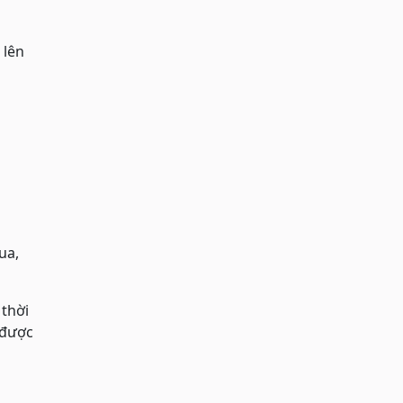
 lên
ua,
 thời
 được