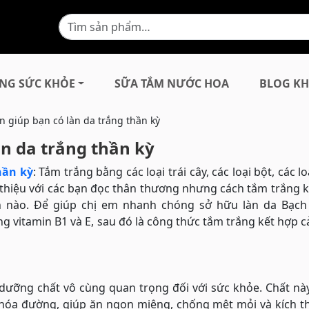
NG SỨC KHỎE
SỮA TẮM NƯỚC HOA
BLOG KH
in giúp bạn có làn da trắng thần kỳ
àn da trắng thần kỳ
hần kỳ
: Tắm trắng bằng các loại trái cây, các loại bột, các l
 thiệu với các bạn đọc thân thương nhưng cách tắm trắng 
lần nào. Để giúp chị em nhanh chóng sở hữu làn da Bạch 
g vitamin B1 và E, sau đó là công thức tắm trắng kết hợp cả
à dưỡng chất vô cùng quan trọng đối với sức khỏe. Chất n
n hóa đường, giúp ăn ngon miệng, chống mệt mỏi và kích t