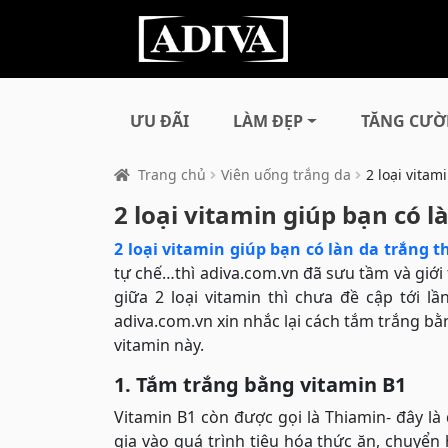
ƯU ĐÃI
LÀM ĐẸP
TĂNG CƯỜ
Trang chủ
Viên uống trắng da
2 loại vitam
2 loại vitamin giúp bạn có l
2 loại vitamin giúp bạn có làn da trắng t
tự chế…thì adiva.com.vn đã sưu tầm và giới
giữa 2 loại vitamin thì chưa đề cập tới 
adiva.com.vn xin nhắc lại cách tắm trắng bằn
vitamin này.
1. Tắm trắng bằng vitamin B1
Vitamin B1 còn được gọi là Thiamin- đây l
gia vào quá trình tiêu hóa thức ăn, chuyể