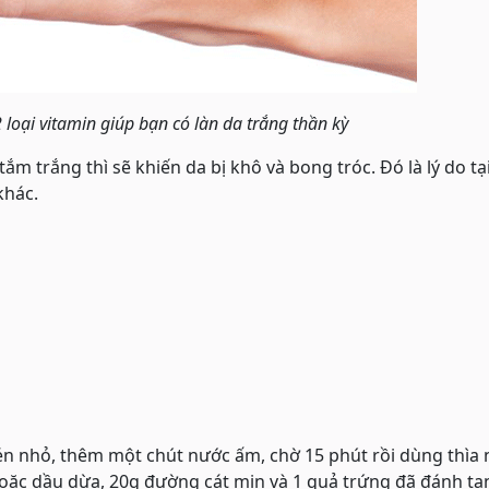
 loại vitamin giúp bạn có làn da trắng thần kỳ
m trắng thì sẽ khiến da bị khô và bong tróc. Đó là lý do tạ
khác.
hén nhỏ, thêm một chút nước ấm, chờ 15 phút rồi dùng thìa
 hoặc dầu dừa, 20g đường cát mịn và 1 quả trứng đã đánh ta