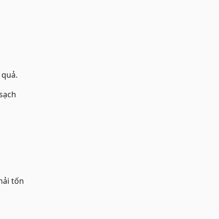
 quả.
 sạch
hải tốn