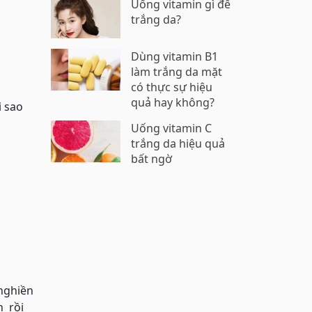
Uống vitamin gì để
trắng da?
Dùng vitamin B1
làm trắng da mặt
có thực sự hiệu
quả hay không?
i sao
Uống vitamin C
trắng da hiệu quả
bất ngờ
 nghiền
n rồi