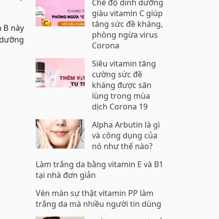
Chế độ dinh dưỡng
giàu vitamin C giúp
tăng sức đề kháng,
m B này
phòng ngừa virus
i dưỡng
Corona
Siêu vitamin tăng
cường sức đề
kháng được săn
lùng trong mùa
dịch Corona 19
Alpha Arbutin là gì
và công dụng của
nó như thế nào?
Làm trắng da bằng vitamin E và B1
tại nhà đơn giản
Vén màn sự thật vitamin PP làm
trắng da mà nhiều người tin dùng