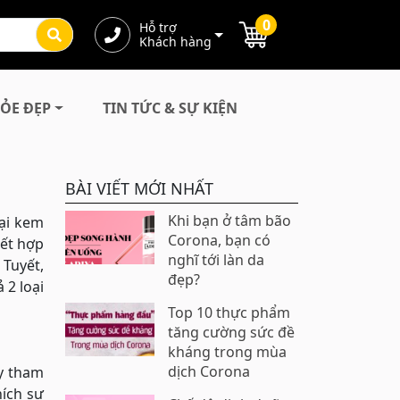
0
Hỗ trợ
Khách hàng
ỎE ĐẸP
TIN TỨC & SỰ KIỆN
BÀI VIẾT MỚI NHẤT
Khi bạn ở tâm bão
oại kem
Corona, bạn có
kết hợp
nghĩ tới làn da
Tuyết,
đẹp?
 2 loại
Top 10 thực phẩm
tăng cường sức đề
kháng trong mùa
dịch Corona
ày tham
hích sự