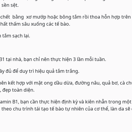
 sền sệt.
ào chết bằng xơ mướp hoặc bông tắm rồi thoa hỗn hợp trên
chất thấm sâu xuống các tế bào.
tắm sạch lại.
B1 tại nhà, bạn chỉ nên thực hiện 3 lần mỗi tuần.
y đủ để duy trì hiệu quả tắm trắng.
 nên kết hợp với mật ong dầu dừa, đường nâu, quả bơ, cà ch
, đẹp toàn diện.
tamin B1, bạn cần thực hiện định kỳ và kiên nhẫn trong một
heo chu trình tái tạo tế bào tự nhiên của cơ thể, làn da sẽ