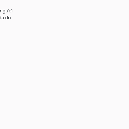
 người
da do