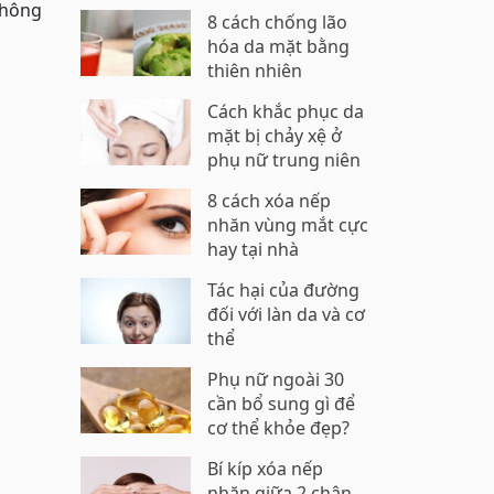
không
8 cách chống lão
hóa da mặt bằng
thiên nhiên
Cách khắc phục da
mặt bị chảy xệ ở
phụ nữ trung niên
8 cách xóa nếp
nhăn vùng mắt cực
hay tại nhà
Tác hại của đường
đối với làn da và cơ
thể
Phụ nữ ngoài 30
cần bổ sung gì để
cơ thể khỏe đẹp?
Bí kíp xóa nếp
nhăn giữa 2 chân