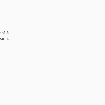
hí là
vành,