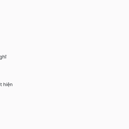
ghĩ
t hiện