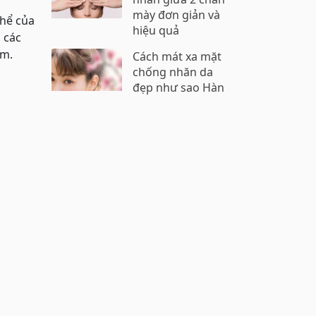
mày đơn giản và
thể của
hiệu quả
 các
ím.
Cách mát xa mặt
chống nhăn da
đẹp như sao Hàn