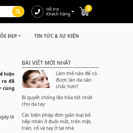
0
Hỗ trợ
Khách hàng
ỎE ĐẸP
TIN TỨC & SỰ KIỆN
BÀI VIẾT MỚI NHẤT
Làm thế nào để có
hể hiện
được làn da săn
 ra đã
chắc hơn?
y cùng
Bí quyết chống lão hóa tốt nhất
cho da tay
Các biện pháp đơn giản loại bỏ
gày là
nếp nhăn ở đuôi mắt, trên mặt,
trán, cổ và tay ở tại nhà