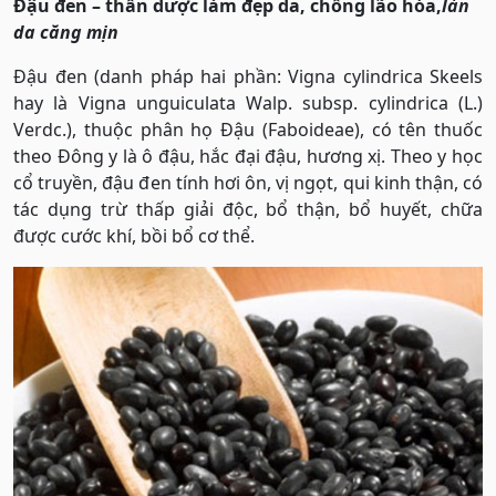
Đậu đen – thần dược làm đẹp da, chống lão hóa,
làn
da căng mịn
Đậu đen (danh pháp hai phần: Vigna cylindrica Skeels
hay là Vigna unguiculata Walp. subsp. cylindrica (L.)
Verdc.), thuộc phân họ Đậu (Faboideae), có tên thuốc
theo Đông y là ô đậu, hắc đại đậu, hương xị. Theo y học
cổ truyền, đậu đen tính hơi ôn, vị ngọt, qui kinh thận, có
tác dụng trừ thấp giải độc, bổ thận, bổ huyết, chữa
được cước khí, bồi bổ cơ thể.