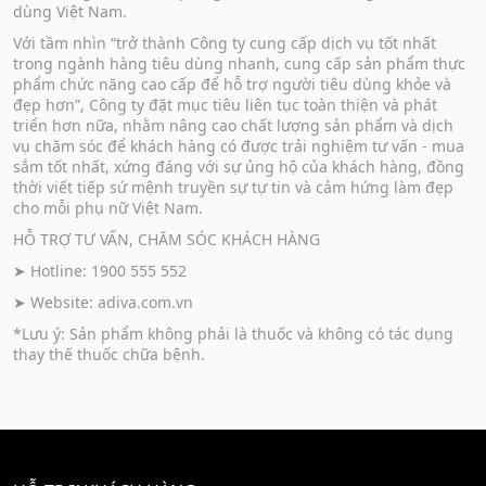
dùng Việt Nam.
Với tầm nhìn “trở thành Công ty cung cấp dịch vụ tốt nhất
trong ngành hàng tiêu dùng nhanh, cung cấp sản phẩm thực
phẩm chức năng cao cấp để hỗ trợ người tiêu dùng khỏe và
đẹp hơn”, Công ty đặt mục tiêu liên tục toàn thiện và phát
triển hơn nữa, nhằm nâng cao chất lượng sản phẩm và dịch
vụ chăm sóc để khách hàng có được trải nghiệm tư vấn - mua
sắm tốt nhất, xứng đáng với sự ủng hộ của khách hàng, đồng
thời viết tiếp sứ mệnh truyền sự tự tin và cảm hứng làm đẹp
cho mỗi phụ nữ Việt Nam.
HỖ TRỢ TƯ VẤN, CHĂM SÓC KHÁCH HÀNG
➤ Hotline: 1900 555 552
➤ Website:
adiva.com.vn
*Lưu ý: Sản phẩm không phải là thuốc và không có tác dụng
thay thế thuốc chữa bệnh.