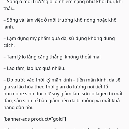
– Sống ở môi trường bị ô nhiễm nặng như khói bụi, khí
thải…
– Sống và làm việc ở môi trường khô nóng hoặc khô
lạnh.
– Lạm dụng mỹ phẩm quá đà, sử dụng không đúng
cách.
– Tâm lý lo lắng căng thẳng, không thoải mái.
– Lao tâm, lao lực quá nhiều.
– Do bước vào thời kỳ mãn kinh – tiền mãn kinh, da sẽ
già và lão hóa theo thời gian do lượng nội tiết tố
hormone sinh dục nữ suy giảm làm sợi collagen bị mất
dần, sản sinh tế bào giảm nên da bị mỏng và mất khả
năng đàn hồi.
[banner-ads product=”gold”]