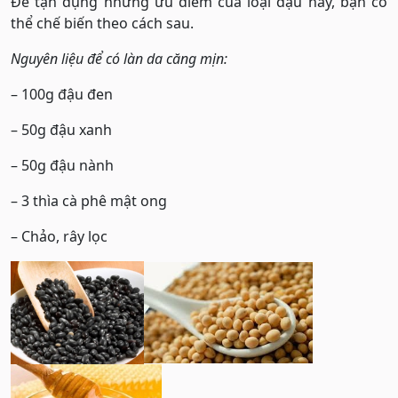
Để tận dụng những ưu điểm của loại đậu này, bạn có
thể chế biến theo cách sau.
Nguyên liệu để có làn da căng mịn:
– 100g đậu đen
– 50g đậu xanh
– 50g đậu nành
– 3 thìa cà phê mật ong
– Chảo, rây lọc