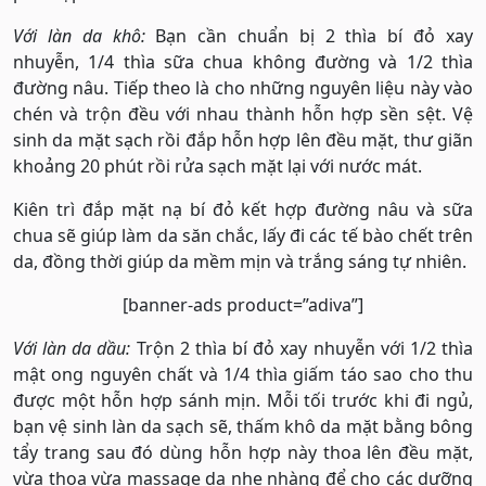
Với làn da khô:
Bạn cần chuẩn bị 2 thìa bí đỏ xay
nhuyễn, 1/4 thìa sữa chua không đường và 1/2 thìa
đường nâu. Tiếp theo là cho những nguyên liệu này vào
chén và trộn đều với nhau thành hỗn hợp sền sệt. Vệ
sinh da mặt sạch rồi đắp hỗn hợp lên đều mặt, thư giãn
khoảng 20 phút rồi rửa sạch mặt lại với nước mát.
Kiên trì đắp mặt nạ bí đỏ kết hợp đường nâu và sữa
chua sẽ giúp làm da săn chắc, lấy đi các tế bào chết trên
da, đồng thời giúp da mềm mịn và trắng sáng tự nhiên.
[banner-ads product=”adiva”]
Với làn da dầu:
Trộn 2 thìa bí đỏ xay nhuyễn với 1/2 thìa
mật ong nguyên chất và 1/4 thìa giấm táo sao cho thu
được một hỗn hợp sánh mịn. Mỗi tối trước khi đi ngủ,
bạn vệ sinh làn da sạch sẽ, thấm khô da mặt bằng bông
tẩy trang sau đó dùng hỗn hợp này thoa lên đều mặt,
vừa thoa vừa massage da nhẹ nhàng để cho các dưỡng