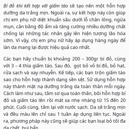
Bí đỏ khi kết hợp với giấm táo
sẽ tạo nên một hỗn hợp
dưỡng da trắng mịn. Ngoài ra, sự kết hợp này còn giúp
chị em phụ nữ diệt khuẩn sâu dưới lỗ chân lông, ngừa
mụn, cân bằng độ ẩm và tăng cường nhiều dưỡng chất
chống lại những tác nhân gây lên hiện tượng lão hóa
sớm. Vì vậy, chị em phụ nữ hãy áp dụng hàng ngày để
làn da mang lại được hiệu quả cao nhất.
Các bạn hãy chuẩn bị khoảng 200 – 300gr bí đỏ, cùng
với 3 – 4 thìa giấm táo. Sau đó, gọt bỏ vỏ bí đỏ, bỏ hạt,
rửa sạch và xay nhuyễn. Kế tiếp, các bạn trộn giấm táo
sao cho hỗn hợp thành dạng sền sệt. Sử dụng hỗn hợp
này thành mặt nạ dưỡng trắng da toàn thân mỗi ngày.
Cách làm như sau, tắm sơ qua toàn thân, bôi hỗn hợp bí
đỏ và giấm táo lên rồi mát xa nhẹ nhàng từ 15 đến 20
phút. Cuối cùng, tắm lại với nước sạch. Da sẽ trắng mịn
và đều màu lên chỉ sau 1 tuần áp dụng liên tục. Ngoài
ra, phương pháp này cũng sẽ giúp các bạn loại bỏ tối đa
da chết, bụi bẩn.