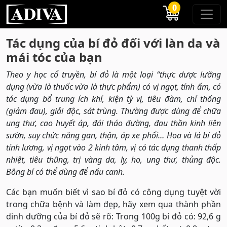
0
Tác dụng của bí đỏ đối với làn da và
mái tóc của bạn
Theo y học cổ truyền, bí đỏ là một loại “thực dược lưỡng
dụng (vừa là thuốc vừa là thực phẩm) có vị ngọt, tính ấm, có
tác dụng bổ trung ích khí, kiện tỳ vị, tiêu đàm, chỉ thống
(giảm đau), giải độc, sát trùng. Thường được dùng để chữa
ung thư, cao huyết áp, đái tháo đường, đau thần kinh liên
sườn, suy chức năng gan, thận, áp xe phổi… Hoa và lá bí đỏ
tính lương, vị ngọt vào 2 kinh tâm, vị có tác dụng thanh thấp
nhiệt, tiêu thũng, trị vàng da, lỵ, ho, ung thư, thủng độc.
Bông bí có thể dùng để nấu canh.
Các bạn muốn biết vì sao bí đỏ có công dụng tuyệt vời
trong chữa bệnh và làm đẹp, hãy xem qua thành phần
dinh dưỡng của bí đỏ sẽ rõ: Trong 100g bí đỏ có: 92,6 g