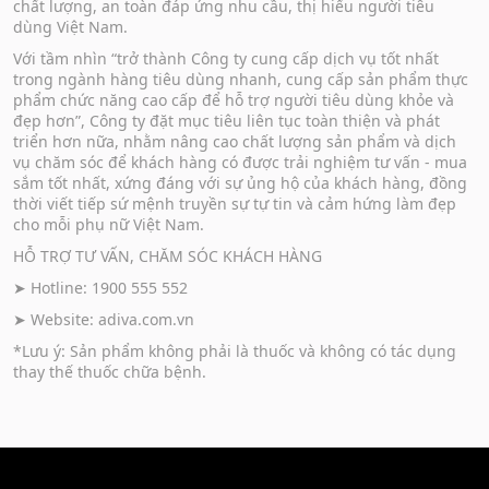
chất lượng, an toàn đáp ứng nhu cầu, thị hiếu người tiêu
dùng Việt Nam.
Với tầm nhìn “trở thành Công ty cung cấp dịch vụ tốt nhất
trong ngành hàng tiêu dùng nhanh, cung cấp sản phẩm thực
phẩm chức năng cao cấp để hỗ trợ người tiêu dùng khỏe và
đẹp hơn”, Công ty đặt mục tiêu liên tục toàn thiện và phát
triển hơn nữa, nhằm nâng cao chất lượng sản phẩm và dịch
vụ chăm sóc để khách hàng có được trải nghiệm tư vấn - mua
sắm tốt nhất, xứng đáng với sự ủng hộ của khách hàng, đồng
thời viết tiếp sứ mệnh truyền sự tự tin và cảm hứng làm đẹp
cho mỗi phụ nữ Việt Nam.
HỖ TRỢ TƯ VẤN, CHĂM SÓC KHÁCH HÀNG
➤ Hotline: 1900 555 552
➤ Website:
adiva.com.vn
*Lưu ý: Sản phẩm không phải là thuốc và không có tác dụng
thay thế thuốc chữa bệnh.