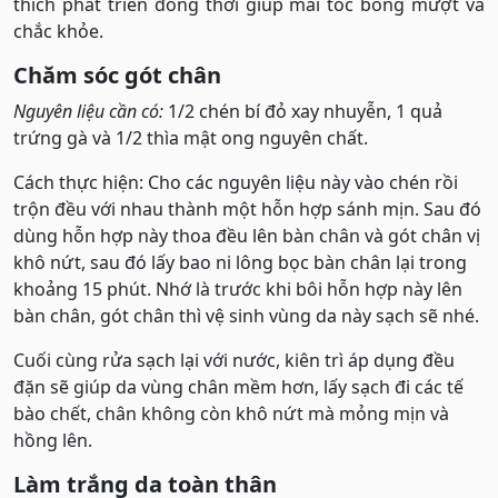
thích phát triển đồng thời giúp mái tóc bóng mượt và
chắc khỏe.
Chăm sóc gót chân
Nguyên liệu cần có:
1/2 chén bí đỏ xay nhuyễn, 1 quả
trứng gà và 1/2 thìa mật ong nguyên chất.
Cách thực hiện: Cho các nguyên liệu này vào chén rồi
trộn đều với nhau thành một hỗn hợp sánh mịn. Sau đó
dùng hỗn hợp này thoa đều lên bàn chân và gót chân vị
khô nứt, sau đó lấy bao ni lông bọc bàn chân lại trong
khoảng 15 phút. Nhớ là trước khi bôi hỗn hợp này lên
bàn chân, gót chân thì vệ sinh vùng da này sạch sẽ nhé.
Cuối cùng rửa sạch lại với nước, kiên trì áp dụng đều
đặn sẽ giúp da vùng chân mềm hơn, lấy sạch đi các tế
bào chết, chân không còn khô nứt mà mỏng mịn và
hồng lên.
Làm trắng da toàn thân