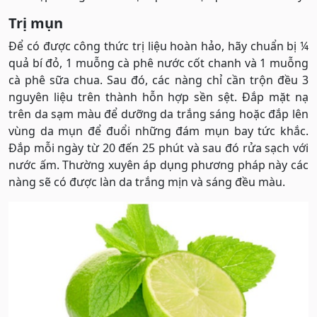
Trị mụn
Để có được công thức trị liệu hoàn hảo, hãy chuẩn bị ¼
quả bí đỏ, 1 muỗng cà phê nước cốt chanh và 1 muỗng
cà phê sữa chua. Sau đó, các nàng chỉ cần trộn đều 3
nguyên liệu trên thành hỗn hợp sền sệt. Đắp mặt nạ
trên da sạm màu để dưỡng da trắng sáng hoặc đắp lên
vùng da mụn để đuổi những đám mụn bay tức khắc.
Đắp mỗi ngày từ 20 đến 25 phút và sau đó rửa sạch với
nước ấm. Thường xuyên áp dụng phương pháp này các
nàng sẽ có được làn da trắng mịn và sáng đều màu.