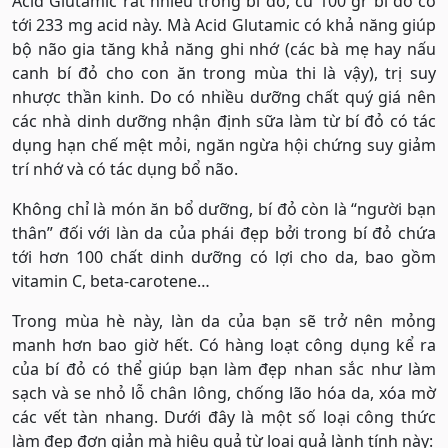
Acid Glutamic rất nhiều trong bí đỏ, cứ 100 gr bí đỏ có
tới 233 mg acid này. Mà Acid Glutamic có khả năng giúp
bộ não gia tăng khả năng ghi nhớ (các bà mẹ hay nấu
canh bí đỏ cho con ăn trong mùa thi là vậy), trị suy
nhược thần kinh. Do có nhiều dưỡng chất quý giá nên
các nhà dinh dưỡng nhận định sữa làm từ bí đỏ có tác
dụng hạn chế mệt mỏi, ngăn ngừa hội chứng suy giảm
trí nhớ và có tác dụng bổ não.
Không chỉ là món ăn bổ dưỡng, bí đỏ còn là “người bạn
thân” đối với làn da của phái đẹp bởi trong bí đỏ chứa
tới hơn 100 chất dinh dưỡng có lợi cho da, bao gồm
vitamin C, beta-carotene…
Trong mùa hè này, làn da của bạn sẽ trở nên mỏng
manh hơn bao giờ hết. Có hàng loạt công dụng kể ra
của bí đỏ có thể giúp bạn làm đẹp nhan sắc như làm
sạch và se nhỏ lỗ chân lông, chống lão hóa da, xóa mờ
các vết tàn nhang. Dưới đây là một số loại công thức
làm đẹp đơn giản mà hiệu quả từ loại quả lành tính này: