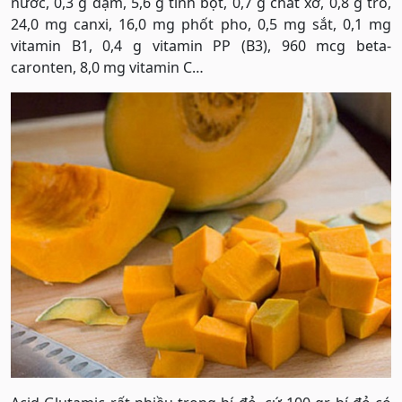
nước, 0,3 g đạm, 5,6 g tinh bột, 0,7 g chất xơ, 0,8 g tro,
24,0 mg canxi, 16,0 mg phốt pho, 0,5 mg sắt, 0,1 mg
vitamin B1, 0,4 g vitamin PP (B3), 960 mcg beta-
caronten, 8,0 mg vitamin C…