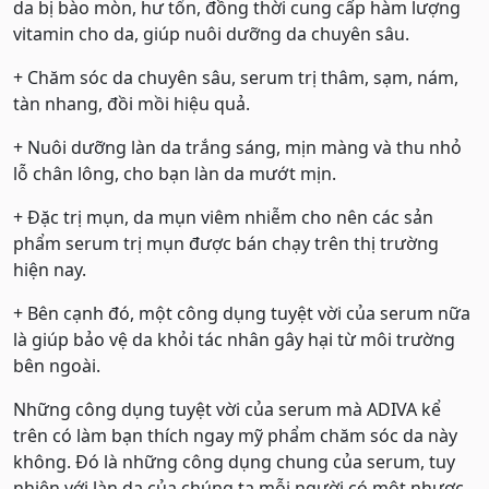
da bị bào mòn, hư tổn, đồng thời cung cấp hàm lượng
vitamin cho da, giúp nuôi dưỡng da chuyên sâu.
+ Chăm sóc da chuyên sâu, serum trị thâm, sạm, nám,
tàn nhang, đồi mồi hiệu quả.
+ Nuôi dưỡng làn da trắng sáng, mịn màng và thu nhỏ
lỗ chân lông, cho bạn làn da mướt mịn.
+ Đặc trị mụn, da mụn viêm nhiễm cho nên các sản
phẩm serum trị mụn được bán chạy trên thị trường
hiện nay.
+ Bên cạnh đó, một công dụng tuyệt vời của serum nữa
là giúp bảo vệ da khỏi tác nhân gây hại từ môi trường
bên ngoài.
Những công dụng tuyệt vời của serum mà ADIVA kể
trên có làm bạn thích ngay mỹ phẩm chăm sóc da này
không. Đó là những công dụng chung của serum, tuy
nhiên với làn da của chúng ta mỗi người có một nhược