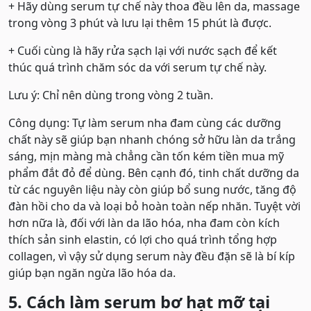
+ Hãy dùng serum tự chế này thoa đều lên da, massage
trong vòng 3 phút và lưu lại thêm 15 phút là được.
+ Cuối cùng là hãy rửa sạch lại với nước sạch để kết
thúc quá trình chăm sóc da với serum tự chế này.
Lưu ý: Chỉ nên dùng trong vòng 2 tuần.
Công dụng: Tự làm serum nha đam cùng các dưỡng
chất này sẽ giúp bạn nhanh chóng sở hữu làn da trắng
sáng, mịn màng mà chẳng cần tốn kém tiền mua mỹ
phẩm đắt đỏ để dùng. Bên cạnh đó, tinh chất dưỡng da
từ các nguyên liệu này còn giúp bổ sung nước, tăng độ
đàn hồi cho da và loại bỏ hoàn toàn nếp nhăn. Tuyệt vời
hơn nữa là, đối với làn da lão hóa, nha đam còn kích
thích sản sinh elastin, có lợi cho quá trình tổng hợp
collagen, vì vậy sử dụng serum này đều đặn sẽ là bí kíp
giúp bạn ngăn ngừa lão hóa da.
5. Cách làm serum bơ hạt mỡ tại