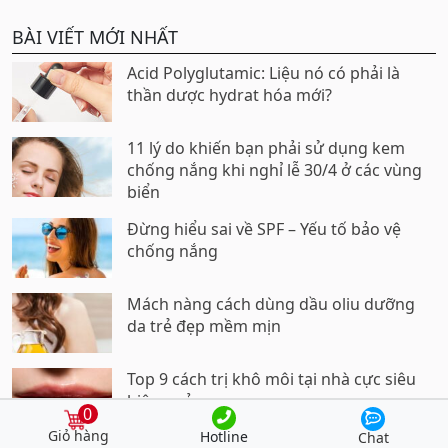
BÀI VIẾT MỚI NHẤT
Acid Polyglutamic: Liệu nó có phải là
thần dược hydrat hóa mới?
11 lý do khiến bạn phải sử dụng kem
chống nắng khi nghỉ lễ 30/4 ở các vùng
biển
Đừng hiểu sai về SPF – Yếu tố bảo vệ
chống nắng
Mách nàng cách dùng dầu oliu dưỡng
da trẻ đẹp mềm mịn
Top 9 cách trị khô môi tại nhà cực siêu
hiệu quả
0
Hotline
Chat