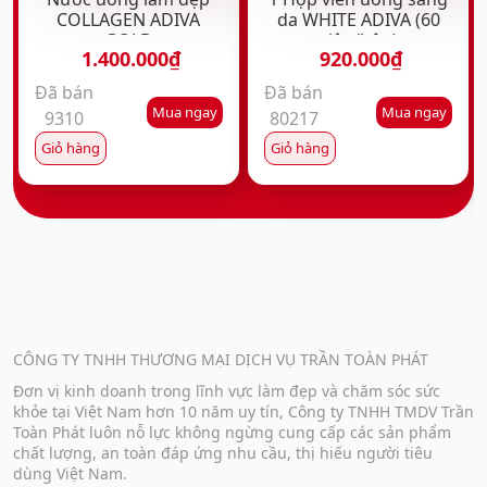
sử dụng rộng khắp trong suốt hơn 10 năm qua. Sở
COLLAGEN ADIVA
da WHITE ADIVA (60
hữu các sản phẩm dẫn đầu trong ngành hàng,
GOLD
viên/hộp)
1.400.000
₫
920.000
₫
mang tinh hoa công nghệ tiên tiến và nguyên liệu
nhập khẩu, cùng tiêu chí khắt khe, thấu hiểu, quan
Đã bán
Đã bán
Mua ngay
Mua ngay
tâm & sự chăm sóc tốt nh.ất giúp người Việt khỏe
9310
80217
hơn, đẹp hơn, ADIVA tự hào với tôn chỉ đối với TPCN
Giỏ hàng
Giỏ hàng
phải có hiệu quả thật, ngay từ sâu bên trong.
BỘ SẢN PHẨM BAO GỒM:
Nước uống làm đẹp ADIVA (Tem trắng)
CÔNG TY TNHH THƯƠNG MẠI DỊCH VỤ TRẦN TOÀN PHÁT
THÔNG TIN CHI TIẾT:
Đơn vị kinh doanh trong lĩnh vực làm đẹp và chăm sóc sức
khỏe tại Việt Nam hơn 10 năm uy tín, Công ty TNHH TMDV Trần
Nước Uống Làm Đẹp ADIVA (Tem trắng) chứa
Toàn Phát luôn nỗ lực không ngừng cung cấp các sản phẩm
Bioactive Collagen Peptide – collagen thủy phân
chất lượng, an toàn đáp ứng nhu cầu, thị hiếu người tiêu
dùng Việt Nam.
sinh học cho khả năng hấp thụ sâu, giúp tác động