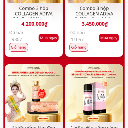
Combo 3 hộp
Combo 3 hộp
COLLAGEN ADIVA
COLLAGEN ADIVA
GOLD 4,200k tặng 1
3,450k tặng 1 hộp
4.200.000
₫
3.450.000
₫
hộp COLLAGEN ADIVA
COLLAGEN ADIVA
GOLD
Đã bán
Đã bán
Mua ngay
Mua ngay
9307
11057
Giỏ hàng
Giỏ hàng
THÔNG TIN THƯƠNG HIỆU:
ADIVA là sản phẩm của công ty TNHH Thương Mại
Dịch Vụ TRẦN TOÀN PHÁT, công ty uy tín hàng đầu
trong lĩnh vực nước uống làm đẹp và thực phẩm
bảo vệ sức khỏe, được người tiêu dùng yêu thích và
Nước uống làm đẹp
1 Hộp viên uống sáng