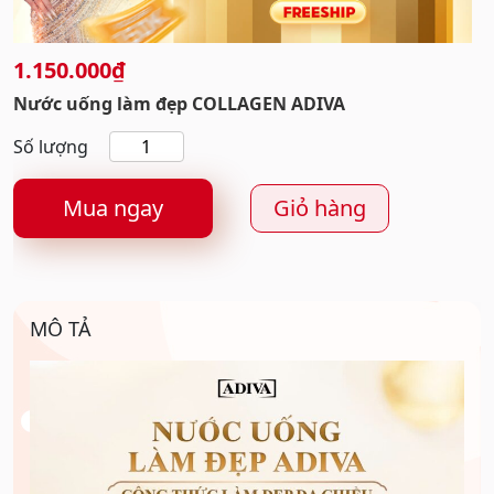
1.150.000
₫
Nước uống làm đẹp COLLAGEN ADIVA
Nước
uống
làm
Mua ngay
Giỏ hàng
đẹp
COLLAGEN
ADIVA
số
MÔ TẢ
lượng