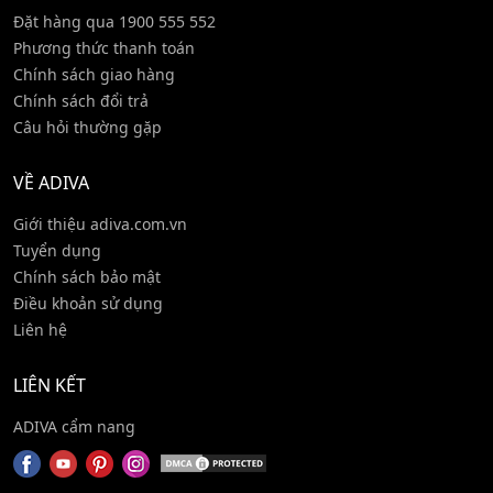
(30mg), Vitamin B6 (1.9mg), Zinc (Citrate) (0.8 mg)
Đặt hàng qua 1900 555 552
Phương thức thanh toán
Chính sách giao hàng
CÔNG DỤNG SẢN PHẨM:
Chính sách đổi trả
Câu hỏi thường gặp
* Hỗ trợ phục hồi da tổn thương từ sâu bên trong
* Hỗ trợ cải thiện da sạm khô, tàn nhang, đốm tối
VỀ ADIVA
màu
* Hỗ trợ cấp ẩm, mềm mịn da tự nhiên
Giới thiệu adiva.com.vn
* Tăng collagen và elastin nội sinh giúp da săn chắc,
Tuyển dụng
căng bóng
Chính sách bảo mật
* Hỗ trợ ngăn ngừa lão hóa
Điều khoản sử dụng
Liên hệ
LIÊN KẾT
HƯỚNG DẪN SỬ DỤNG SẢN PHẨM:
ADIVA cẩm nang
* Uống 1 lọ 30ml mỗi ngày trước khi đi ngủ 30 phút
để cơ thể hấp thụ tốt nhất.
* Uống ngay sau khi mở nắp