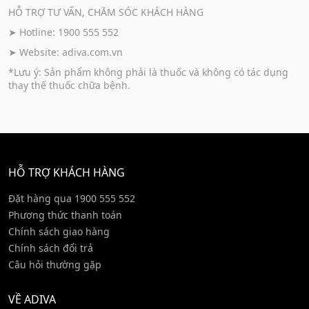
HỖ TRỢ TƯ VẤN, CHĂM SÓC KHÁCH HÀNG
➤ Hotline: 1900 555 552
➤ Website:
adiva.com.vn
*Lưu ý: Sản phẩm không phải là thuốc và không có tác dụng
thay thế thuốc chữa bệnh.
HỖ TRỢ KHÁCH HÀNG
Đặt hàng qua 1900 555 552
Phương thức thanh toán
Chính sách giao hàng
Chính sách đổi trả
Câu hỏi thường gặp
VỀ ADIVA